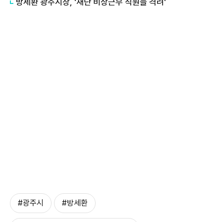
방세환 광주시장, '재난 비상근무 직원들 격려'
#광주시
#방세환