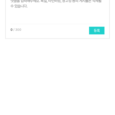
0
/ 300
등록