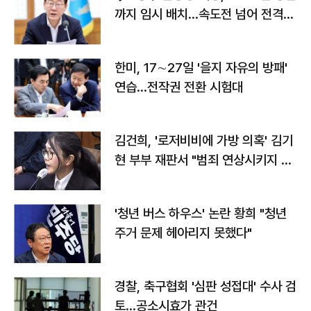
까지 임시 배치…속도전 넘어 전격
전"
한미, 17∼27일 '을지 자유의 방패'
연습…전작권 전환 시험대
김건희, '로저비비에 가방 의혹' 김기
현 부부 재판서 "범죄 연상시키지 말
라"
'청년 버스 하우스' 논란 황희 "청년
주거 문제 헤아리지 못했다"
경찰, 축구협회 '심판 성접대' 수사 검
토…공소시효가 관건