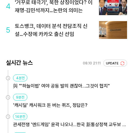
'거꾸로 태극기', 북한 상징이었다? 이
4
재명·김민석까지…논란의 의미는
토스뱅크, 데이터 분석 전담조직 신
5
설…수장에 카카오 출신 선임
실시간 뉴스
08.10 21:11
UPDATE
4분전
與 "'하늘이법' 여야 공동 발의 괜찮아…그것이 협치"
9분전
'캐시딜' 캐시워크 돈 버는 퀴즈, 정답은?
14분전
관세전쟁 '엔드게임' 윤곽 나오나…한국 新통상정책 교두보 활
용해야