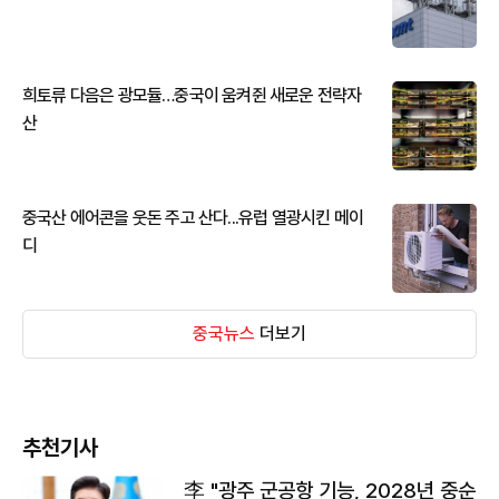
희토류 다음은 광모듈…중국이 움켜쥔 새로운 전략자
산
중국산 에어콘을 웃돈 주고 산다...유럽 열광시킨 메이
디
중국뉴스
더보기
추천기사
李 "광주 군공항 기능, 2028년 중순