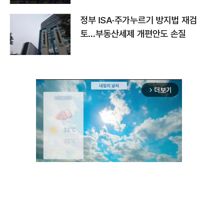
정부 ISA·주가누르기 방지법 재검
토…부동산세제 개편안도 손질
더보기
arrow_forward_ios
Unmute