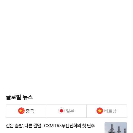
글로벌 뉴스
중국
일본
베트남
같은 출발, 다른 결말...CXMT와 푸젠진화의 첫 단추