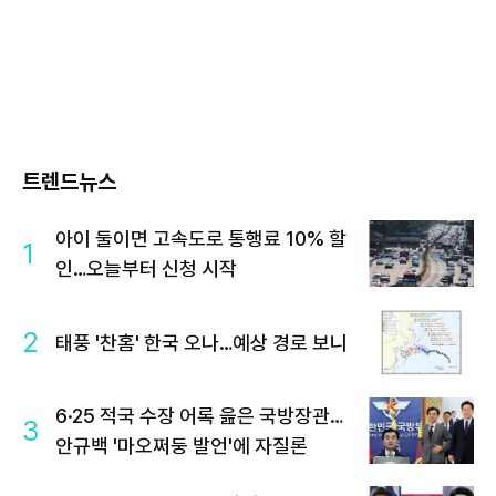
트렌드뉴스
아이 둘이면 고속도로 통행료 10% 할
1
인…오늘부터 신청 시작
2
태풍 '찬홈' 한국 오나…예상 경로 보니
6·25 적국 수장 어록 읊은 국방장관…
3
안규백 '마오쩌둥 발언'에 자질론