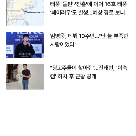
태풍 '돌핀'·'찬홈'에 이어 16호 태풍
'페이러우'도 발생…예상 경로 보니
임영웅, 데뷔 10주년…"난 늘 부족한
사람이었다"
"광고주들이 찾아줘"…진태현, '이숙
캠' 하차 후 근황 공개