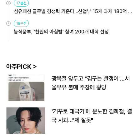
17분전
섬유패션 글로벌 경쟁력 키운다…산업부 15개 과제 180억 지
원
18분전
농식품부, '천원의 아침밥' 참여 200개 대학 선정
아주PICK >
광복절 앞두고 "김구는 빨갱이"…서
울우유 불매 주장에 황당
'거꾸로 태극기'에 분노한 김희철, 결
국 사과…"제 잘못"