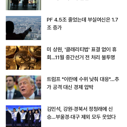
PF 4.5조 줄었는데 부실여신은 1.7
조 증가
미 상원, '클래리티법' 표결 없이 휴
회…11월 중간선거 전 처리 불투명
트럼프 "이란에 수위 낮춰 대응"…추
가 공격 대신 경제 압박
김민석, 강원·경북서 정청래에 신
승…부울경·대구 제외 모두 웃었다