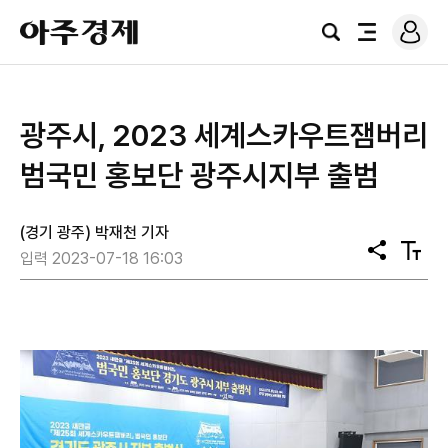
로
아
그
검
전
주
인
색
체
경
메
제
뉴
광주시, 2023 세계스카우트잼버리
범국민 홍보단 광주시지부 출범
(경기 광주) 박재천 기자
공
텍
입력 2023-07-18 16:03
유
스
트
크
기