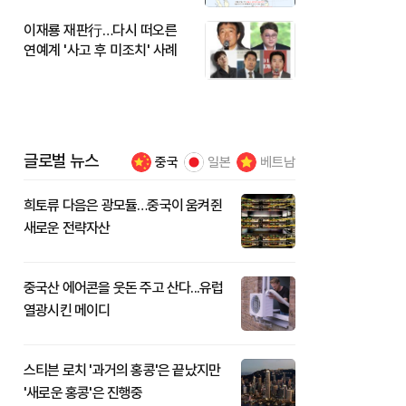
이재룡 재판行…다시 떠오른
연예계 '사고 후 미조치' 사례
글로벌 뉴스
중국
일본
베트남
희토류 다음은 광모듈…중국이 움켜쥔
새로운 전략자산
중국산 에어콘을 웃돈 주고 산다...유럽
열광시킨 메이디
스티븐 로치 '과거의 홍콩'은 끝났지만
'새로운 홍콩'은 진행중