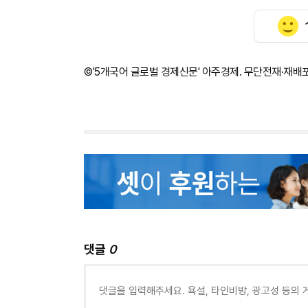
©'5개국어 글로벌 경제신문' 아주경제. 무단전재·재배
댓글
0