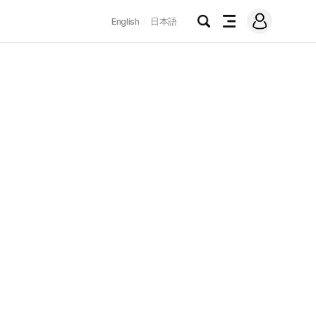
로
English
日本語
그
검
전
인
색
체
메
뉴