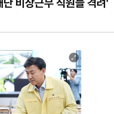
재난 비상근무 직원들 격려'
이
미
지
확
대