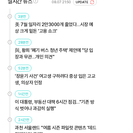
실시간 뉴스
08.07 21:50
UPDATE
3분전
美 7월 일자리 2만3000개 줄었다…시장 예
상 크게 밑돈 '고용 쇼크'
28분전
與, 황희 '폐기 버스 청년 주택' 제안에 "당 입
장과 무관…개인 의견"
52분전
'장윤기 사건' 여고생 구하려다 중상 입은 고교
생, 의상자 인정
1시간전
이 대통령, 부동산 대책 6시간 점검…"기존 방
식 벗어나 과감히 실행"
2시간전
과천 서울랜드 "여름 시즌 파일럿 콘텐츠 '데드