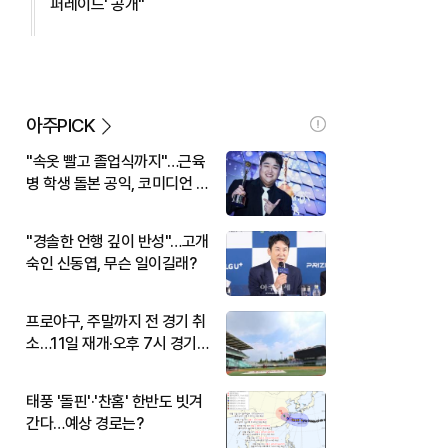
퍼레이드' 공개"
아주PICK
"속옷 빨고 졸업식까지"…근육
병 학생 돌본 공익, 코미디언 김
규원이었다
"경솔한 언행 깊이 반성"…고개
숙인 신동엽, 무슨 일이길래?
프로야구, 주말까지 전 경기 취
소…11일 재개·오후 7시 경기
시작
태풍 '돌핀'·'찬홈' 한반도 빗겨
간다…예상 경로는?