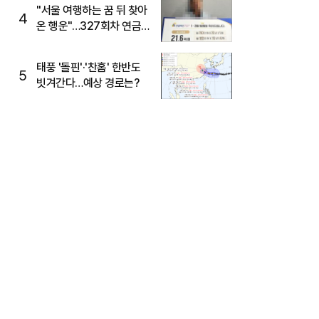
"서울 여행하는 꿈 뒤 찾아
4
온 행운"…327회차 연금
복권720+ 당첨번호조회
주목
태풍 '돌핀'·'찬홈' 한반도
5
빗겨간다…예상 경로는?