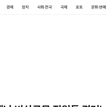
경제
정치
사회·전국
국제
포토
문화·연예