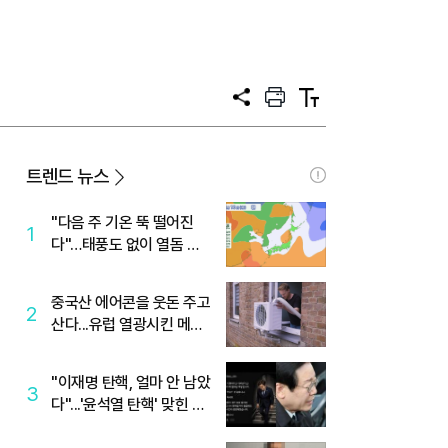
공
프
텍
유
린
스
트
트
크
기
트렌드 뉴스
"다음 주 기온 뚝 떨어진
1
다"…태풍도 없이 열돔 박
살 낸 '이것'
중국산 에어콘을 웃돈 주고
2
산다...유럽 열광시킨 메이
디
"이재명 탄핵, 얼마 안 남았
3
다"...'윤석열 탄핵' 맞힌 무
당, '성지글' 등장