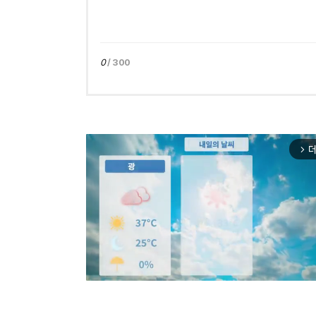
0
/ 300
더
arrow_forward_ios