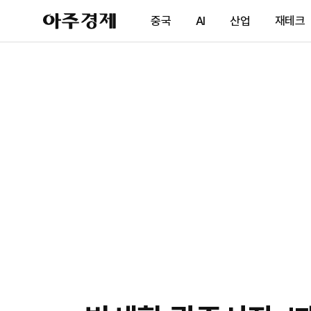
아
중국
AI
산업
재테크
주
경
제