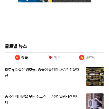
글로벌 뉴스
중국
일본
베트남
희토류 다음은 광모듈…중국이 움켜쥔 새로운 전략자
산
중국산 에어콘을 웃돈 주고 산다...유럽 열광시킨 메이
디