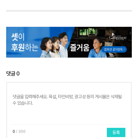
댓글
0
0
/ 300
등록