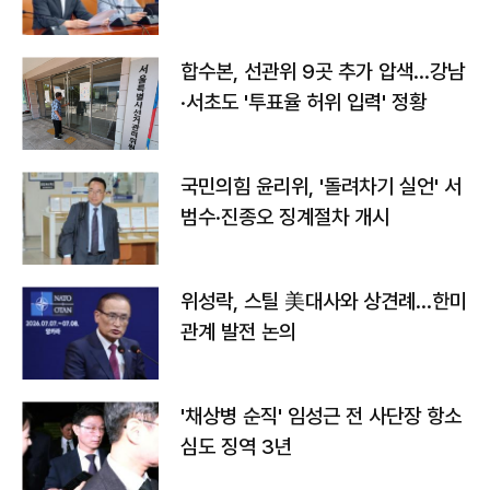
합수본, 선관위 9곳 추가 압색…강남
·서초도 '투표율 허위 입력' 정황
국민의힘 윤리위, '돌려차기 실언' 서
범수·진종오 징계절차 개시
위성락, 스틸 美대사와 상견례…한미
관계 발전 논의
'채상병 순직' 임성근 전 사단장 항소
심도 징역 3년