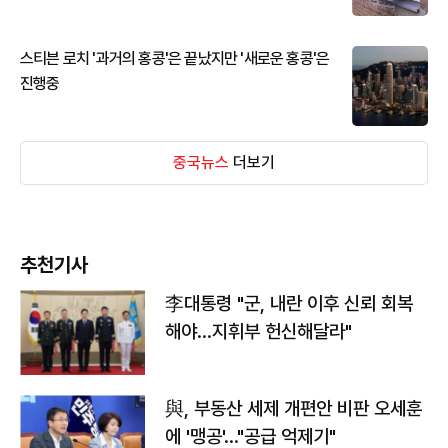
스티븐 로치 '과거의 홍콩'은 끝났지만 '새로운 홍콩'은
진행중
중국뉴스
더보기
추천기사
李대통령 "군, 내란 이후 신뢰 회복
해야…지휘부 헌신해달라"
與, 부동산 세제 개편안 비판 오세훈
에 '맹공'…"공급 억제기"