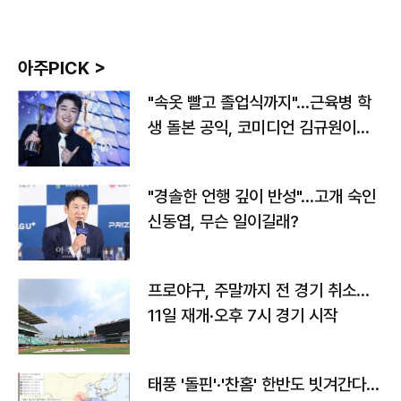
아주PICK >
"속옷 빨고 졸업식까지"…근육병 학
생 돌본 공익, 코미디언 김규원이었
다
"경솔한 언행 깊이 반성"…고개 숙인
신동엽, 무슨 일이길래?
프로야구, 주말까지 전 경기 취소…
11일 재개·오후 7시 경기 시작
태풍 '돌핀'·'찬홈' 한반도 빗겨간다…