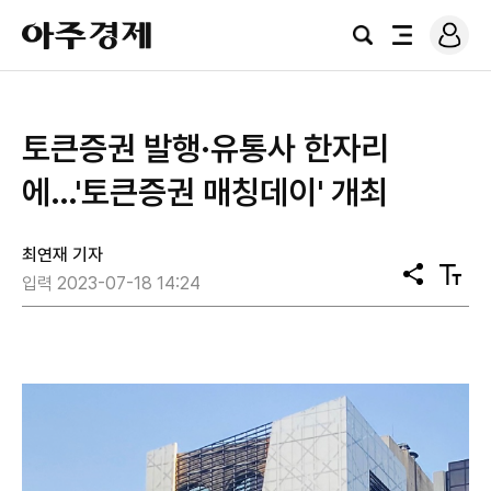
로
아
그
검
전
주
인
색
체
경
메
제
뉴
토큰증권 발행·유통사 한자리
에…'토큰증권 매칭데이' 개최
최연재 기자
공
텍
입력 2023-07-18 14:24
유
스
트
크
기