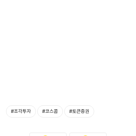
#조각투자
#코스콤
#토큰증권