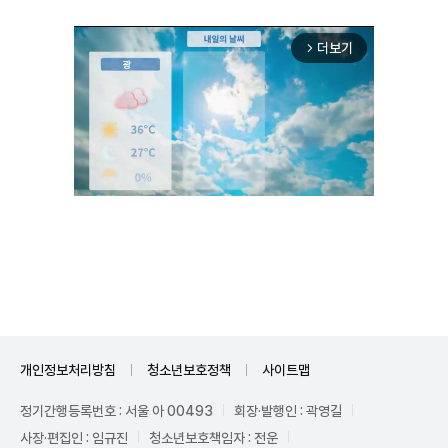
더보기
arrow_forward_ios
Mute
개인정보처리방침
청소년보호정책
사이트맵
정기간행등록번호 : 서울 아 00493
회장·발행인 : 곽영길
사장·편집인 : 임규진
청소년보호책임자 : 전운