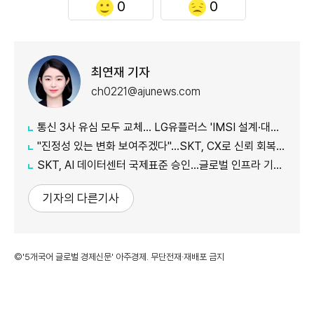
0
0
최연재 기자
ch0221@ajunews.com
통신 3사 유심 모두 교체… LG유플러스 'IMSI 설계·대응 시점' 놓고 갑론을박
"진정성 있는 변화 보여주겠다"…SKT, CX로 신뢰 회복 나선다
SKT, AI 데이터센터 국제표준 승인…글로벌 인프라 기준 제시
기자의 다른기사
©'5개국어 글로벌 경제신문' 아주경제. 무단전재·재배포 금지