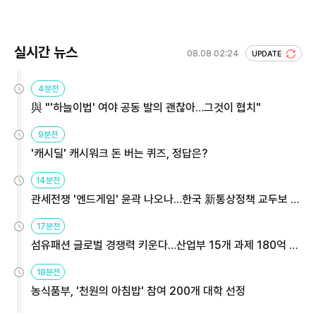
회 주목
실시간 뉴스
08.08 02:24
UPDATE
4분전
與 "'하늘이법' 여야 공동 발의 괜찮아…그것이 협치"
9분전
'캐시딜' 캐시워크 돈 버는 퀴즈, 정답은?
14분전
관세전쟁 '엔드게임' 윤곽 나오나…한국 新통상정책 교두보 활
용해야
17분전
섬유패션 글로벌 경쟁력 키운다…산업부 15개 과제 180억 지
원
18분전
농식품부, '천원의 아침밥' 참여 200개 대학 선정