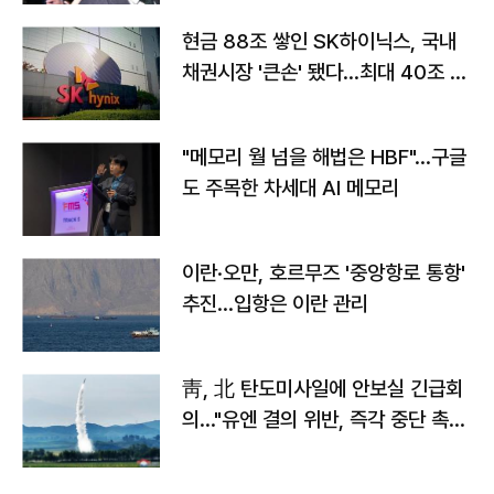
현금 88조 쌓인 SK하이닉스, 국내
채권시장 '큰손' 됐다…최대 40조 투
자
"메모리 월 넘을 해법은 HBF"…구글
도 주목한 차세대 AI 메모리
이란·오만, 호르무즈 '중앙항로 통항'
추진…입항은 이란 관리
靑, 北 탄도미사일에 안보실 긴급회
의…"유엔 결의 위반, 즉각 중단 촉
구"