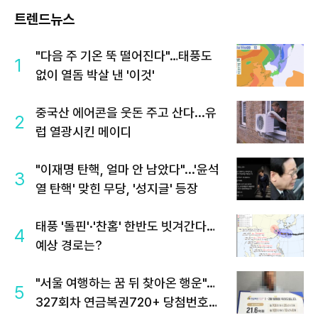
트렌드뉴스
"다음 주 기온 뚝 떨어진다"…태풍도
1
없이 열돔 박살 낸 '이것'
중국산 에어콘을 웃돈 주고 산다...유
2
럽 열광시킨 메이디
"이재명 탄핵, 얼마 안 남았다"...'윤석
3
열 탄핵' 맞힌 무당, '성지글' 등장
태풍 '돌핀'·'찬홈' 한반도 빗겨간다…
4
예상 경로는?
"서울 여행하는 꿈 뒤 찾아온 행운"…
5
327회차 연금복권720+ 당첨번호조