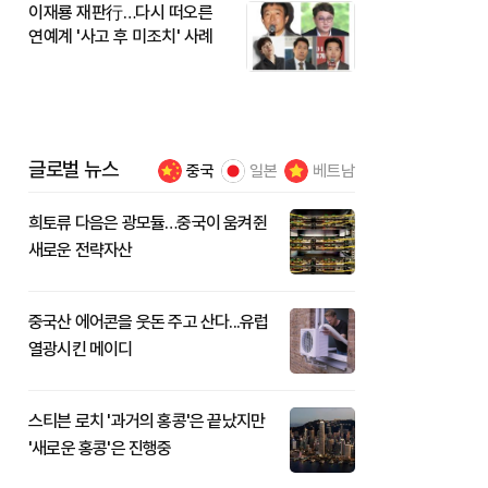
이재룡 재판行…다시 떠오른
연예계 '사고 후 미조치' 사례
글로벌 뉴스
중국
일본
베트남
희토류 다음은 광모듈…중국이 움켜쥔
새로운 전략자산
중국산 에어콘을 웃돈 주고 산다...유럽
열광시킨 메이디
스티븐 로치 '과거의 홍콩'은 끝났지만
'새로운 홍콩'은 진행중