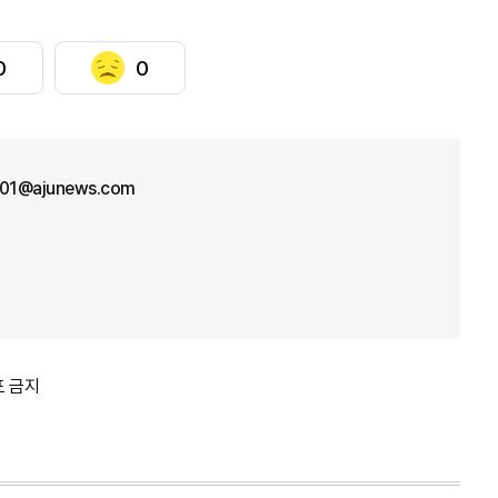
0
0
n01@ajunews.com
포 금지