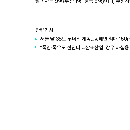
실종자는 9명(부산 1명, 경북 8명)이며, 부상
관련기사
서울 낮 35도 무더위 계속…동해안 최대 15
"폭염·폭우도 견딘다"…삼표산업, 강우 타설용