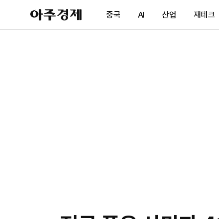
아
중국
AI
산업
재테크
주
경
제