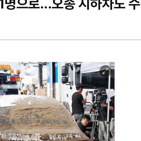
1명으로...오송 지하차도 
이
미
지
확
대