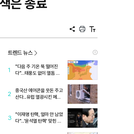
수색은 종료
공
프
텍
유
린
스
트
트
크
기
트렌드 뉴스
"다음 주 기온 뚝 떨어진
1
다"…태풍도 없이 열돔 박
살 낸 '이것'
중국산 에어콘을 웃돈 주고
2
산다...유럽 열광시킨 메이
디
"이재명 탄핵, 얼마 안 남았
3
다"...'윤석열 탄핵' 맞힌 무
당, '성지글' 등장