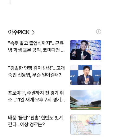
아주PICK
"속옷 빨고 졸업식까지"…근육
병 학생 돌본 공익, 코미디언 김
규원이었다
"경솔한 언행 깊이 반성"…고개
숙인 신동엽, 무슨 일이길래?
프로야구, 주말까지 전 경기 취
소…11일 재개·오후 7시 경기
시작
태풍 '돌핀'·'찬홈' 한반도 빗겨
간다…예상 경로는?