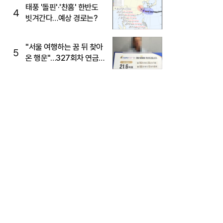
태풍 '돌핀'·'찬홈' 한반도
4
빗겨간다…예상 경로는?
"서울 여행하는 꿈 뒤 찾아
5
온 행운"…327회차 연금
복권720+ 당첨번호조회
주목