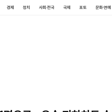
경제
정치
사회·전국
국제
포토
문화·연예