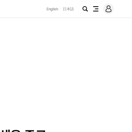
로
English
日本語
그
검
전
인
색
체
메
뉴