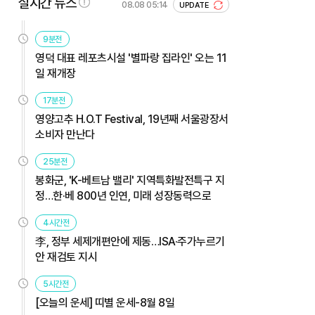
실시간 뉴스
08.08 05:14
UPDATE
9분전
영덕 대표 레포츠시설 '별파랑 집라인' 오는 11
일 재개장
17분전
영양고추 H.O.T Festival, 19년째 서울광장서
소비자 만난다
25분전
봉화군, 'K-베트남 밸리' 지역특화발전특구 지
정…한·베 800년 인연, 미래 성장동력으로
4시간전
李, 정부 세제개편안에 제동…ISA·주가누르기
안 재검토 지시
5시간전
[오늘의 운세] 띠별 운세-8월 8일