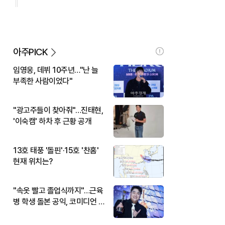
아주PICK
임영웅, 데뷔 10주년…"난 늘
부족한 사람이었다"
"광고주들이 찾아줘"…진태현,
'이숙캠' 하차 후 근황 공개
13호 태풍 '돌핀'·15호 '찬홈'
현재 위치는?
"속옷 빨고 졸업식까지"…근육
병 학생 돌본 공익, 코미디언 김
규원이었다