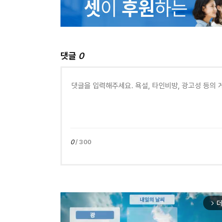
댓글
0
0
/ 300
더
arrow_forward_ios