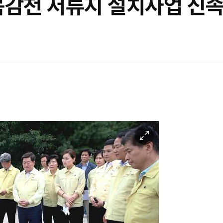
목감천 저류지 설치사업 신속
이
미
지
확
대