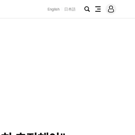
로
English
日本語
그
검
전
인
색
체
메
뉴