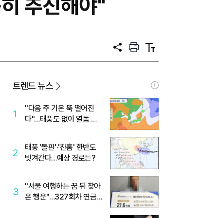
히 추진해야"
공
프
텍
유
린
스
트
트
크
기
트렌드 뉴스
"다음 주 기온 뚝 떨어진
1
다"…태풍도 없이 열돔 박
살 낸 '이것'
태풍 '돌핀'·'찬홈' 한반도
2
빗겨간다…예상 경로는?
"서울 여행하는 꿈 뒤 찾아
3
온 행운"…327회차 연금
복권720+ 당첨번호조회