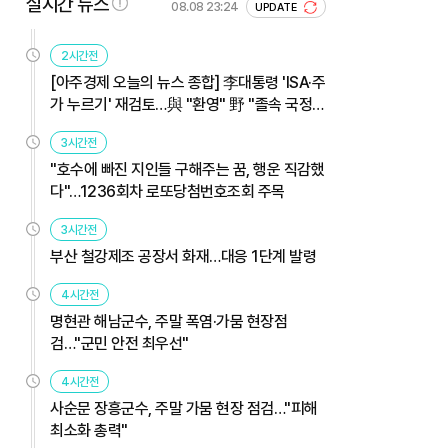
실시간 뉴스
08.08 23:24
UPDATE
2시간전
[아주경제 오늘의 뉴스 종합] 李대통령 'ISA·주
가 누르기' 재검토…與 "환영" 野 "졸속 국정"
外
3시간전
"호수에 빠진 지인들 구해주는 꿈, 행운 직감했
다"…1236회차 로또당첨번호조회 주목
3시간전
부산 철강제조 공장서 화재…대응 1단계 발령
4시간전
명현관 해남군수, 주말 폭염·가뭄 현장점
검…"군민 안전 최우선"
4시간전
사순문 장흥군수, 주말 가뭄 현장 점검…"피해
최소화 총력"