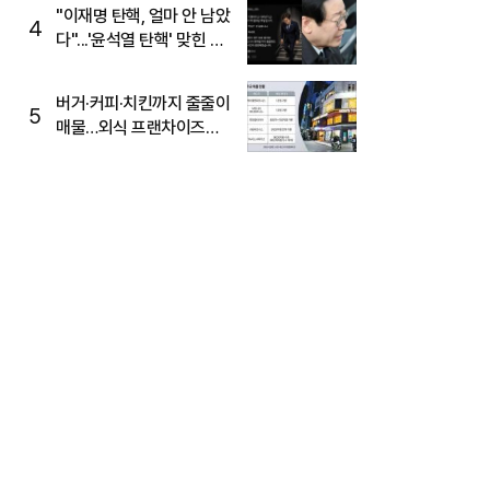
주목
"이재명 탄핵, 얼마 안 남았
4
다"...'윤석열 탄핵' 맞힌 무
당, '성지글' 등장
버거·커피·치킨까지 줄줄이
5
매물…외식 프랜차이즈
M&A '활기'