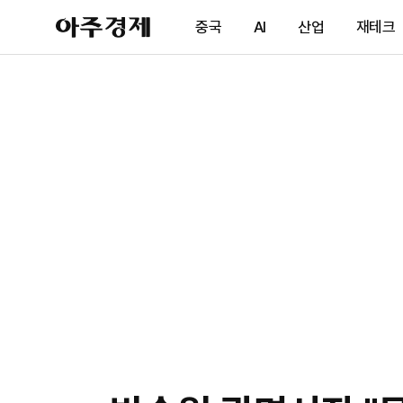
아
중국
AI
산업
재테크
주
경
제