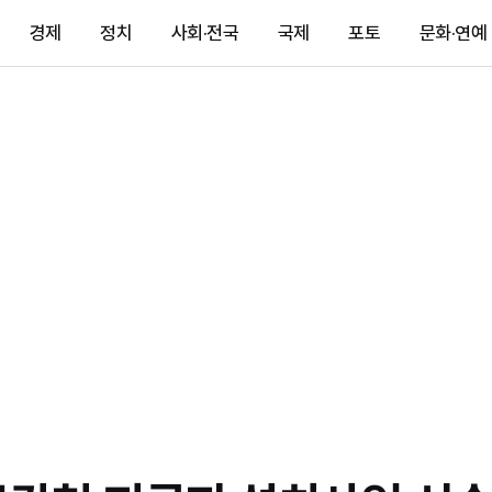
경제
정치
사회·전국
국제
포토
문화·연예