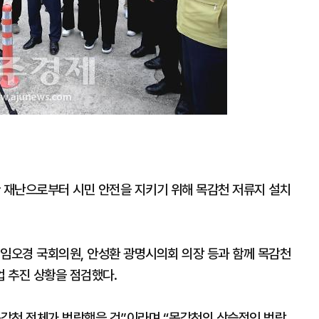
한 재난으로부터 시민 안전을 지키기 위해 목감천 저류지 설치
 임오경 국회의원, 안성환 광명시의회 의장 등과 함께 목감천
 추진 상황을 점검했다.
목감천 전체가 범람했을 것”이라며 “목감천의 상습적인 범람