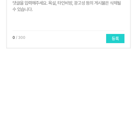
0
/ 300
등록