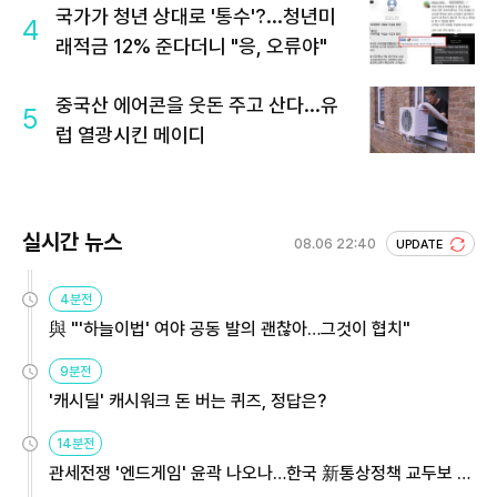
국가가 청년 상대로 '통수'?...청년미
4
래적금 12% 준다더니 "응, 오류야"
중국산 에어콘을 웃돈 주고 산다...유
5
럽 열광시킨 메이디
실시간 뉴스
08.06 22:40
UPDATE
4분전
與 "'하늘이법' 여야 공동 발의 괜찮아…그것이 협치"
9분전
'캐시딜' 캐시워크 돈 버는 퀴즈, 정답은?
14분전
관세전쟁 '엔드게임' 윤곽 나오나…한국 新통상정책 교두보 활