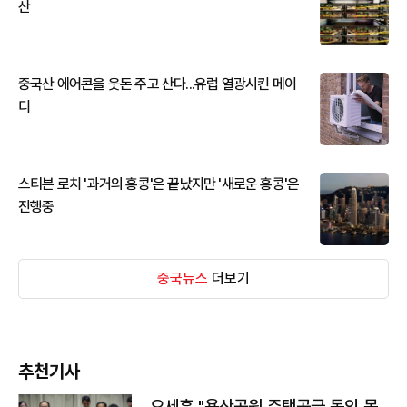
산
중국산 에어콘을 웃돈 주고 산다...유럽 열광시킨 메이
디
스티븐 로치 '과거의 홍콩'은 끝났지만 '새로운 홍콩'은
진행중
중국뉴스
더보기
추천기사
오세훈 "용산공원 주택공급 동의 못