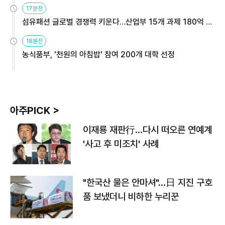
용해야
17분전
섬유패션 글로벌 경쟁력 키운다…산업부 15개 과제 180억 지
원
18분전
농식품부, '천원의 아침밥' 참여 200개 대학 선정
아주PICK >
이재룡 재판行…다시 떠오른 연예계
'사고 후 미조치' 사례
"한국산 물은 안마셔"…日 지진 구호
품 보냈더니 비하한 누리꾼