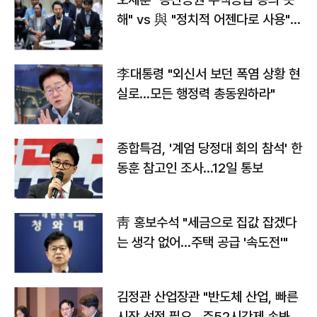
해" vs 與 "정치적 어젠다로 사용"
맞불
李대통령 "외신서 보던 폭염 상황 현
실로…모든 행정력 총동원하라"
종합특검, '계엄 당정대 회의 참석' 한
동훈 참고인 조사...12일 통보
靑 홍보수석 "세금으로 집값 잡겠다
는 생각 없어…주택 공급 '속도전'"
김정관 산업장관 "반도체 산업, 빠른
시장 선점 필요…주52시간제 손봐