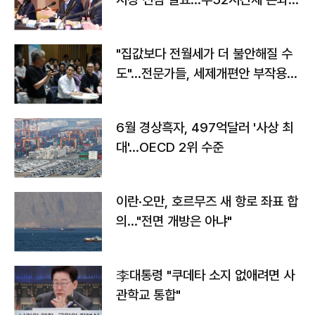
야"
"집값보다 전월세가 더 불안해질 수
도"…전문가들, 세제개편안 부작용
우려
6월 경상흑자, 497억달러 '사상 최
대'…OECD 2위 수준
이란·오만, 호르무즈 새 항로 좌표 합
의…"전면 개방은 아냐"
李대통령 "쿠데타 소지 없애려면 사
관학교 통합"