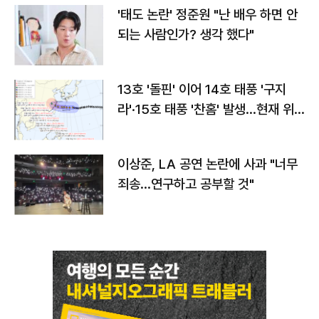
'태도 논란' 정준원 "난 배우 하면 안
되는 사람인가? 생각 했다"
13호 '돌핀' 이어 14호 태풍 '구지
라'·15호 태풍 '찬홈' 발생…현재 위
치와 이동경로는?
이상준, LA 공연 논란에 사과 "너무
죄송…연구하고 공부할 것"