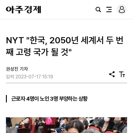
로
아
그
검
전
주
인
색
체
경
메
제
뉴
NYT "한국, 2050년 세계서 두 번
째 고령 국가 될 것"
권성진 기자
공
텍
입력 2023-07-17 15:19
유
스
트
크
기
근로자 4명이 노인 3명 부양하는 상황