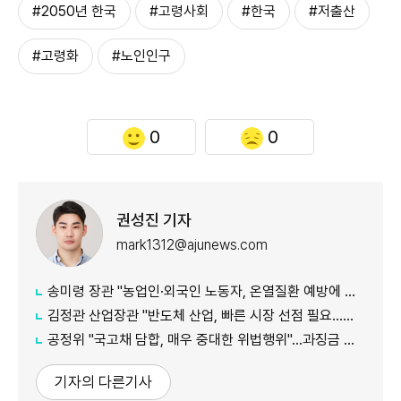
#2050년 한국
#고령사회
#한국
#저출산
#고령화
#노인인구
0
0
권성진 기자
mark1312@ajunews.com
송미령 장관 "농업인·외국인 노동자, 온열질환 예방에 가용자원 총동원"
김정관 산업장관 "반도체 산업, 빠른 시장 선점 필요…주52시간제 손봐야"
공정위 "국고채 담합, 매우 중대한 위법행위"...과징금 최대 15조원 전망
기자의 다른기사