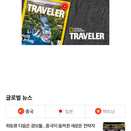
글로벌 뉴스
중국
일본
베트남
희토류 다음은 광모듈…중국이 움켜쥔 새로운 전략자