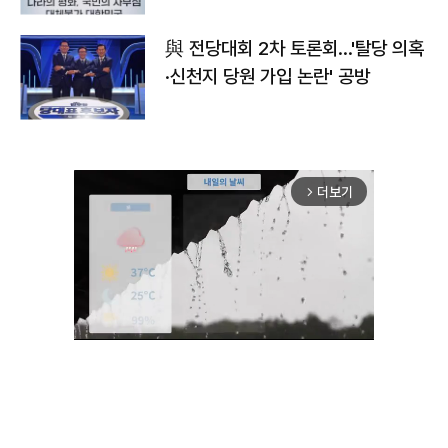
與 전당대회 2차 토론회…'탈당 의혹
·신천지 당원 가입 논란' 공방
더보기
arrow_forward_ios
Unmute