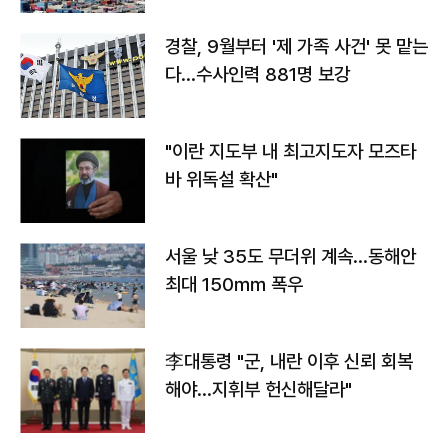
경찰, 9월부터 '제 가족 사건' 못 맡는
다…수사인력 881명 보강
"이란 지도부 내 최고지도자 모즈타
바 위독설 확산"
서울 낮 35도 무더위 계속…동해안
최대 150㎜ 폭우
李대통령 "군, 내란 이후 신뢰 회복
해야…지휘부 헌신해달라"