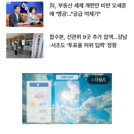
與, 부동산 세제 개편안 비판 오세훈
에 '맹공'…"공급 억제기"
합수본, 선관위 9곳 추가 압색…강남
·서초도 '투표율 허위 입력' 정황
더보기
arrow_forward_ios