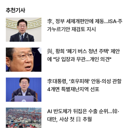
추천기사
李, 정부 세제개편안에 제동…ISA·주
가누르기안 재검토 지시
與, 황희 '폐기 버스 청년 주택' 제안
에 "당 입장과 무관…개인 의견"
李대통령, '호우피해' 안동·의성 관할
4개면 특별재난지역 선포
AI 반도체가 뒤집은 수출 순위…韓·
대만, 사상 첫 日 추월