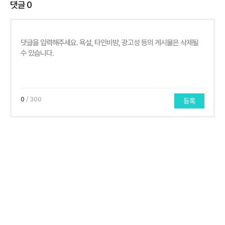
댓글
0
0
/ 300
등록