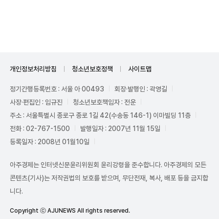
Unmute
개인정보처리방침
청소년보호정책
사이트맵
정기간행등록번호 : 서울 아 00493
회장·발행인 : 곽영길
사장·편집인 : 임규진
청소년보호책임자 : 전운
주소 : 서울특별시 종로구 종로 1길 42(수송동 146-1) 이마빌딩 11층
전화 : 02-767-1500
발행일자 : 2007년 11월 15일
등록일자 : 2008년 01월10일
아주경제는 인터넷신문윤리위원회 윤리강령을 준수합니다. 아주경제의 모든
콘텐츠(기사)는 저작권법의 보호를 받으며, 무단전재, 복사, 배포 등을 금지합
니다.
Copyright ⓒ AJUNEWS All rights reserved.