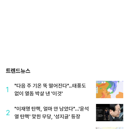
트렌드뉴스
"다음 주 기온 뚝 떨어진다"…태풍도
1
없이 열돔 박살 낸 '이것'
"이재명 탄핵, 얼마 안 남았다"...'윤석
2
열 탄핵' 맞힌 무당, '성지글' 등장