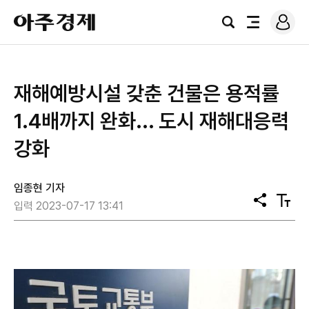
로
아
그
검
전
주
인
색
체
경
메
제
뉴
재해예방시설 갖춘 건물은 용적률
1.4배까지 완화... 도시 재해대응력
강화
임종현 기자
공
텍
입력 2023-07-17 13:41
유
스
트
크
기