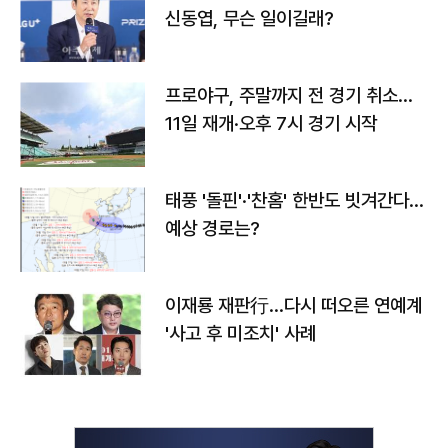
신동엽, 무슨 일이길래?
프로야구, 주말까지 전 경기 취소…
11일 재개·오후 7시 경기 시작
태풍 '돌핀'·'찬홈' 한반도 빗겨간다…
예상 경로는?
이재룡 재판行…다시 떠오른 연예계
'사고 후 미조치' 사례