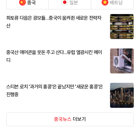
중국
일본
베트남
희토류 다음은 광모듈…중국이 움켜쥔 새로운 전략자
산
중국산 에어콘을 웃돈 주고 산다...유럽 열광시킨 메이
디
스티븐 로치 '과거의 홍콩'은 끝났지만 '새로운 홍콩'은
진행중
중국뉴스
더보기