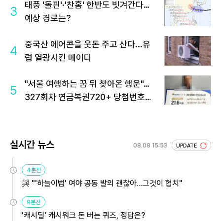
태풍 '돌핀'·'찬홈' 한반도 빗겨간다…
3
예상 경로는?
중국산 에어콘을 웃돈 주고 산다...유
4
럽 열광시킨 메이디
"서울 여행하는 꿈 뒤 찾아온 행운"…
5
327회차 연금복권720+ 당첨번호조
회 주목
실시간 뉴스
08.08 15:53
UPDATE
4분전
與 "'하늘이법' 여야 공동 발의 괜찮아…그것이 협치"
9분전
'캐시딜' 캐시워크 돈 버는 퀴즈, 정답은?