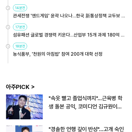
14분전
관세전쟁 '엔드게임' 윤곽 나오나…한국 新통상정책 교두보 활
용해야
17분전
섬유패션 글로벌 경쟁력 키운다…산업부 15개 과제 180억 지
원
18분전
농식품부, '천원의 아침밥' 참여 200개 대학 선정
아주PICK >
"속옷 빨고 졸업식까지"…근육병 학
생 돌본 공익, 코미디언 김규원이었
다
"경솔한 언행 깊이 반성"…고개 숙인