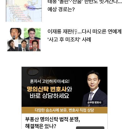
태풍 '돌핀'·'찬홈' 한반도 빗겨간다…
예상 경로는?
이재룡 재판行…다시 떠오른 연예계
'사고 후 미조치' 사례