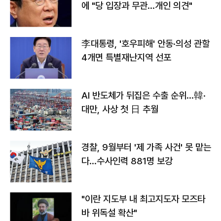
에 "당 입장과 무관…개인 의견"
李대통령, '호우피해' 안동·의성 관할
4개면 특별재난지역 선포
AI 반도체가 뒤집은 수출 순위…韓·
대만, 사상 첫 日 추월
경찰, 9월부터 '제 가족 사건' 못 맡는
다…수사인력 881명 보강
"이란 지도부 내 최고지도자 모즈타
바 위독설 확산"