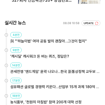
327회차 연금복권720+ 당첨번호조
회 주목
실시간 뉴스
08.08 10:58
UPDATE
4분전
與 "'하늘이법' 여야 공동 발의 괜찮아…그것이 협치"
9분전
'캐시딜' 캐시워크 돈 버는 퀴즈, 정답은?
14분전
관세전쟁 '엔드게임' 윤곽 나오나…한국 新통상정책 교두보 활
용해야
17분전
섬유패션 글로벌 경쟁력 키운다…산업부 15개 과제 180억 지
원
18분전
농식품부, '천원의 아침밥' 참여 200개 대학 선정