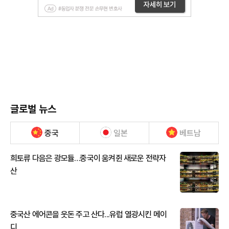
글로벌 뉴스
중국
일본
베트남
희토류 다음은 광모듈…중국이 움켜쥔 새로운 전략자
산
중국산 에어콘을 웃돈 주고 산다...유럽 열광시킨 메이
디