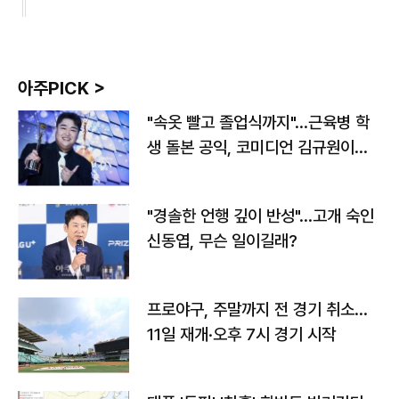
아주PICK >
"속옷 빨고 졸업식까지"…근육병 학
생 돌본 공익, 코미디언 김규원이었
다
"경솔한 언행 깊이 반성"…고개 숙인
신동엽, 무슨 일이길래?
프로야구, 주말까지 전 경기 취소…
11일 재개·오후 7시 경기 시작