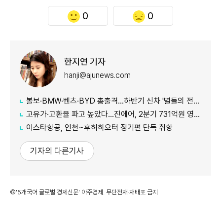
0
0
한지연 기자
hanji@ajunews.com
볼보·BMW·벤츠·BYD 총출격...하반기 신차 '별들의 전쟁'
고유가·고환율 파고 높았다…진에어, 2분기 731억원 영업적자
이스타항공, 인천~후허하오터 정기편 단독 취항
기자의 다른기사
©'5개국어 글로벌 경제신문' 아주경제. 무단전재·재배포 금지