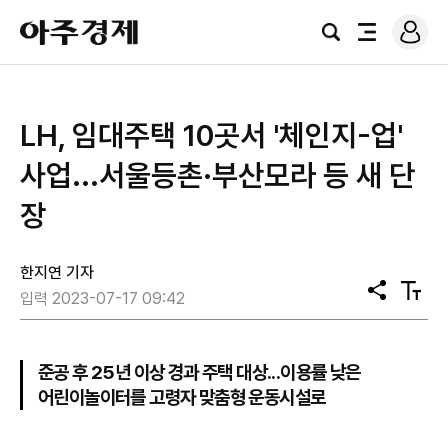
로
아
그
검
전
주
인
색
체
경
메
제
뉴
LH, 임대주택 10곳서 '체인지-업'
사업...서울등촌·부산모라 등 새 단
장
한지연 기자
공
텍
입력 2023-07-17 09:42
유
스
트
크
기
준공 후 25년 이상 경과 주택 대상...이용률 낮은
어린이놀이터를 고령자 맞춤형 운동시설로