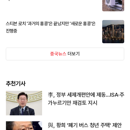
스티븐 로치 '과거의 홍콩'은 끝났지만 '새로운 홍콩'은
진행중
중국뉴스
더보기
추천기사
李, 정부 세제개편안에 제동…ISA·주
가누르기안 재검토 지시
與, 황희 '폐기 버스 청년 주택' 제안