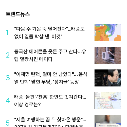
트렌드뉴스
"다음 주 기온 뚝 떨어진다"…태풍도
1
없이 열돔 박살 낸 '이것'
중국산 에어콘을 웃돈 주고 산다...유
2
럽 열광시킨 메이디
"이재명 탄핵, 얼마 안 남았다"...'윤석
3
열 탄핵' 맞힌 무당, '성지글' 등장
태풍 '돌핀'·'찬홈' 한반도 빗겨간다…
4
예상 경로는?
"서울 여행하는 꿈 뒤 찾아온 행운"…
5