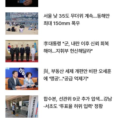
서울 낮 35도 무더위 계속…동해안
최대 150㎜ 폭우
李대통령 "군, 내란 이후 신뢰 회복
해야…지휘부 헌신해달라"
與, 부동산 세제 개편안 비판 오세훈
에 '맹공'…"공급 억제기"
합수본, 선관위 9곳 추가 압색…강남
·서초도 '투표율 허위 입력' 정황