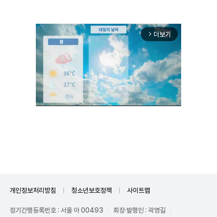
더보기
arrow_forward_ios
Unmute
개인정보처리방침
청소년보호정책
사이트맵
정기간행등록번호 : 서울 아 00493
회장·발행인 : 곽영길