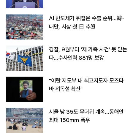
AI 반도체가 뒤집은 수출 순위…韓·
대만, 사상 첫 日 추월
경찰, 9월부터 '제 가족 사건' 못 맡는
다…수사인력 881명 보강
"이란 지도부 내 최고지도자 모즈타
바 위독설 확산"
서울 낮 35도 무더위 계속…동해안
최대 150㎜ 폭우