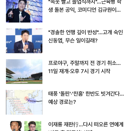
"속옷 빨고 졸업식까지"…근육병 학
생 돌본 공익, 코미디언 김규원이었
다
"경솔한 언행 깊이 반성"…고개 숙인
신동엽, 무슨 일이길래?
프로야구, 주말까지 전 경기 취소…
11일 재개·오후 7시 경기 시작
태풍 '돌핀'·'찬홈' 한반도 빗겨간다…
예상 경로는?
이재룡 재판行…다시 떠오른 연예계