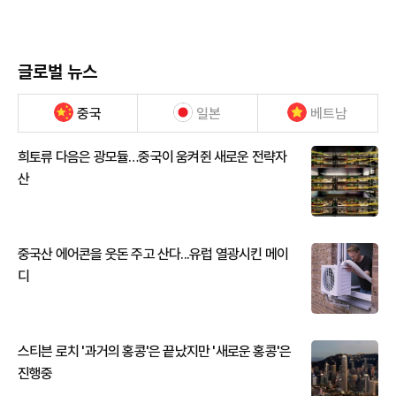
글로벌 뉴스
중국
일본
베트남
희토류 다음은 광모듈…중국이 움켜쥔 새로운 전략자
산
중국산 에어콘을 웃돈 주고 산다...유럽 열광시킨 메이
디
스티븐 로치 '과거의 홍콩'은 끝났지만 '새로운 홍콩'은
진행중