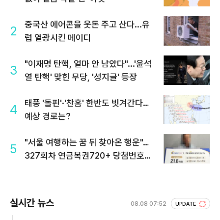
중국산 에어콘을 웃돈 주고 산다...유
2
럽 열광시킨 메이디
"이재명 탄핵, 얼마 안 남았다"...'윤석
3
열 탄핵' 맞힌 무당, '성지글' 등장
태풍 '돌핀'·'찬홈' 한반도 빗겨간다…
4
예상 경로는?
"서울 여행하는 꿈 뒤 찾아온 행운"…
5
327회차 연금복권720+ 당첨번호조
회 주목
실시간 뉴스
08.08 07:52
UPDATE