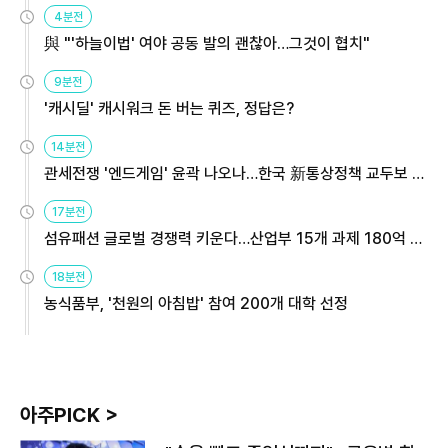
4분전
與 "'하늘이법' 여야 공동 발의 괜찮아…그것이 협치"
9분전
'캐시딜' 캐시워크 돈 버는 퀴즈, 정답은?
14분전
관세전쟁 '엔드게임' 윤곽 나오나…한국 新통상정책 교두보 활
용해야
17분전
섬유패션 글로벌 경쟁력 키운다…산업부 15개 과제 180억 지
원
18분전
농식품부, '천원의 아침밥' 참여 200개 대학 선정
아주PICK >