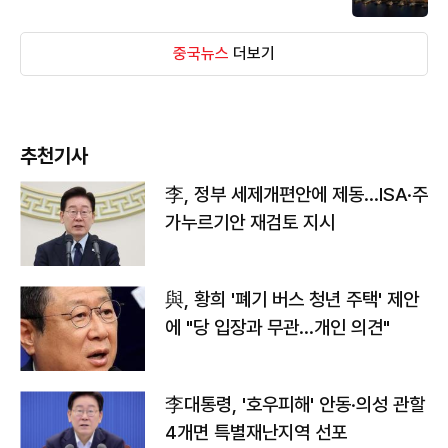
중국뉴스
더보기
추천기사
李, 정부 세제개편안에 제동…ISA·주
가누르기안 재검토 지시
與, 황희 '폐기 버스 청년 주택' 제안
에 "당 입장과 무관…개인 의견"
李대통령, '호우피해' 안동·의성 관할
4개면 특별재난지역 선포