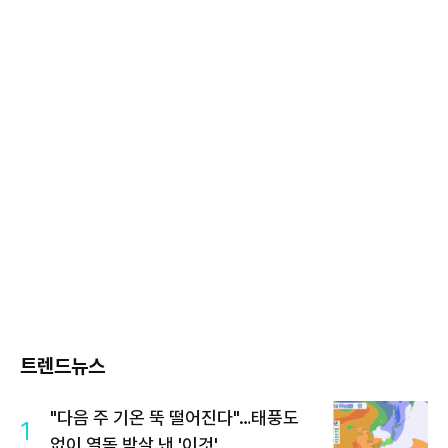
트렌드뉴스
"다음 주 기온 뚝 떨어진다"…태풍도
1
없이 열돔 박살 낸 '이것'