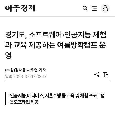
로
아
그
검
전
주
인
색
체
경
메
제
뉴
경기도, 소프트웨어·인공지능 체험
과 교육 제공하는 여름방학캠프 운
영
(수원)강대웅·차우열 기자
공
텍
입력 2023-07-17 09:17
유
스
트
크
기
인공지능, 메타버스, 자율주행 등 교육 및 체험 프로그램
온오프라인 제공