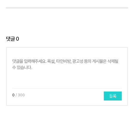
댓글
0
0
/ 300
등록