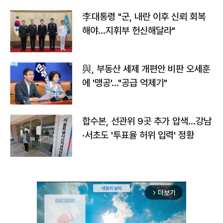
李대통령 "군, 내란 이후 신뢰 회복
해야…지휘부 헌신해달라"
與, 부동산 세제 개편안 비판 오세훈
에 '맹공'…"공급 억제기"
합수본, 선관위 9곳 추가 압색…강남
·서초도 '투표율 허위 입력' 정황
더보기
arrow_forward_ios