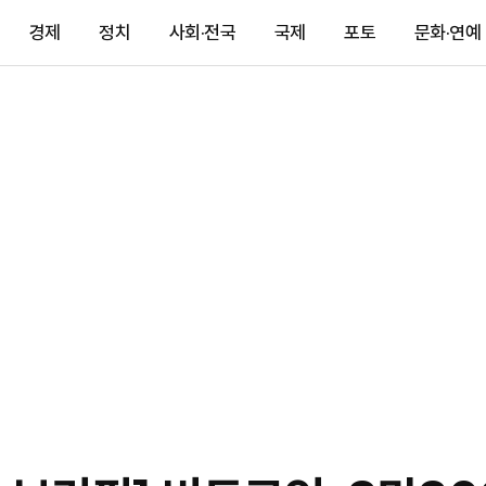
경제
정치
사회·전국
국제
포토
문화·연예