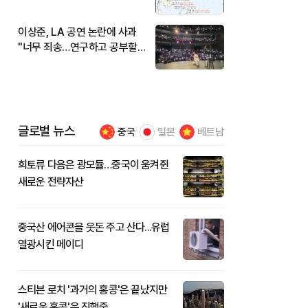
현재 위치와 이동경로는?
이상준, LA 공연 논란에 사과
"너무 죄송…연구하고 공부할
것"
글로벌 뉴스
중국
일본
베트남
희토류 다음은 광모듈…중국이 움켜쥔
새로운 전략자산
중국산 에어콘을 웃돈 주고 산다...유럽
열광시킨 메이디
스티븐 로치 '과거의 홍콩'은 끝났지만
'새로운 홍콩'은 진행중