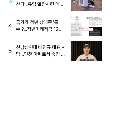
3
산다...유럽 열광시킨 메이
디
국가가 청년 상대로 '통
4
수'?...청년미래적금 12%
준다더니 "응, 오류야"
신남성연대 배인규 대표 사
5
망…인천 아파트서 숨진 채
발견