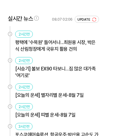
실시간 뉴스
08.07 02:06
UPDATE
2시간전
평택에 '수목원' 들어서나...최원용 시장, 박은
식 산림청장에게 국유지 활용 건의
2시간전
[시승기] 볼보 EX90 타보니…짐 많은 대가족
'여기로'
2시간전
[오늘의 운세] 별자리별 운세-8월 7일
2시간전
[오늘의 운세] 띠별 운세-8월 7일
3시간전
포스코에어솔루션, 항공우주·방산용 고순도 가