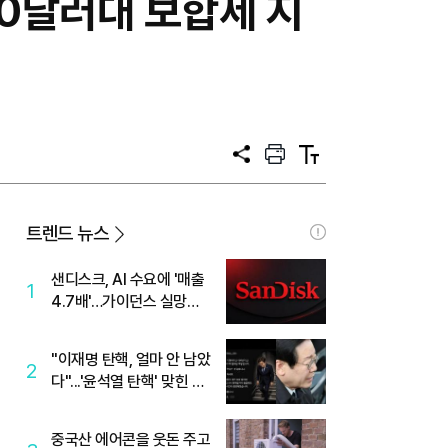
00달러대 보합세 지
공
프
텍
유
린
스
트
트
크
기
트렌드 뉴스
샌디스크, AI 수요에 '매출
1
4.7배'…가이던스 실망에
'주가는 하락'
"이재명 탄핵, 얼마 안 남았
2
다"...'윤석열 탄핵' 맞힌 무
당, '성지글' 등장
중국산 에어콘을 웃돈 주고