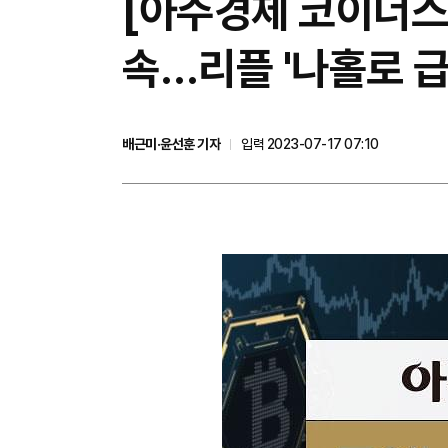
[아주경제 코이너스
속…리플 '나홀로 급
배근미·윤선훈 기자
입력 2023-07-17 07:10