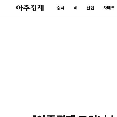
아
중국
AI
산업
재테크
주
경
제