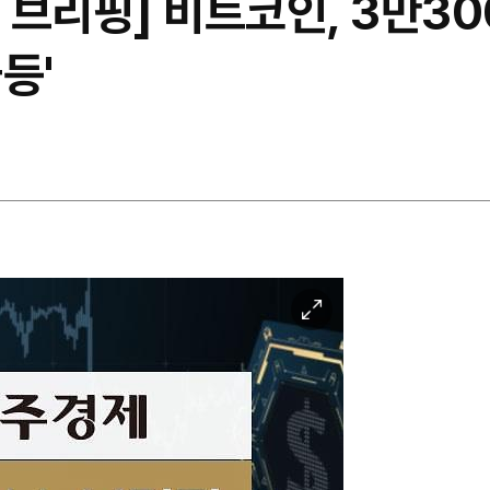
 브리핑] 비트코인, 3만3
등'
이
미
지
확
대