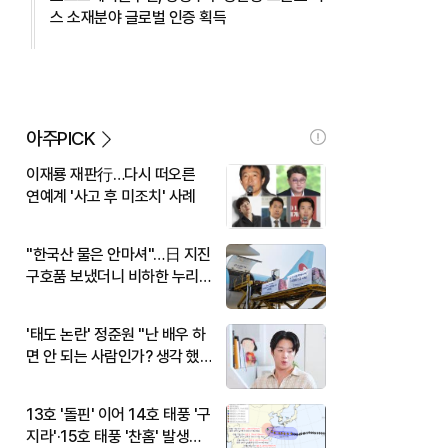
스 소재분야 글로벌 인증 획득
아주PICK
이재룡 재판行…다시 떠오른
연예계 '사고 후 미조치' 사례
"한국산 물은 안마셔"…日 지진
구호품 보냈더니 비하한 누리
꾼
'태도 논란' 정준원 "난 배우 하
면 안 되는 사람인가? 생각 했
다"
13호 '돌핀' 이어 14호 태풍 '구
지라'·15호 태풍 '찬홈' 발생…