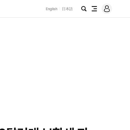
로
English
日本語
그
검
전
인
색
체
메
뉴