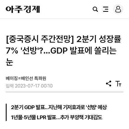
로
아
그
검
전
주
인
색
체
경
메
제
뉴
[중국증시 주간전망] 2분기 성장률
7% '선방'?…GDP 발표에 쏠리는
눈
베이징=배인선 특파원
공
텍
입력 2023-07-17 00:10
유
스
트
크
기
2분기 GDP 발표...지난해 기저효과로 '선방' 예상
1년물·5년물 LPR 발표…추가 부양책 기대감도