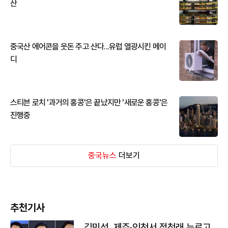
산
중국산 에어콘을 웃돈 주고 산다...유럽 열광시킨 메이
디
스티븐 로치 '과거의 홍콩'은 끝났지만 '새로운 홍콩'은
진행중
중국뉴스
더보기
추천기사
김민석, 제주·인천서 정청래 누르고