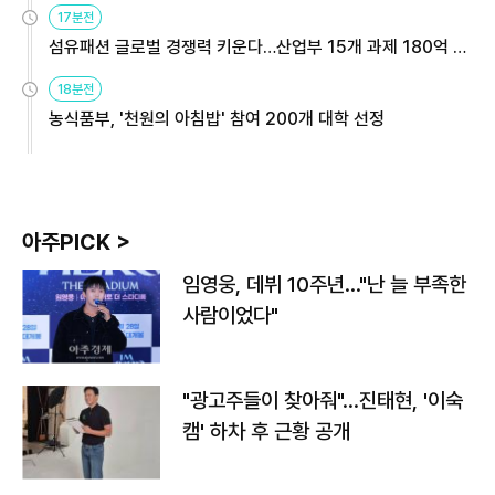
17분전
섬유패션 글로벌 경쟁력 키운다…산업부 15개 과제 180억 지
원
18분전
농식품부, '천원의 아침밥' 참여 200개 대학 선정
아주PICK >
임영웅, 데뷔 10주년…"난 늘 부족한
사람이었다"
"광고주들이 찾아줘"…진태현, '이숙
캠' 하차 후 근황 공개