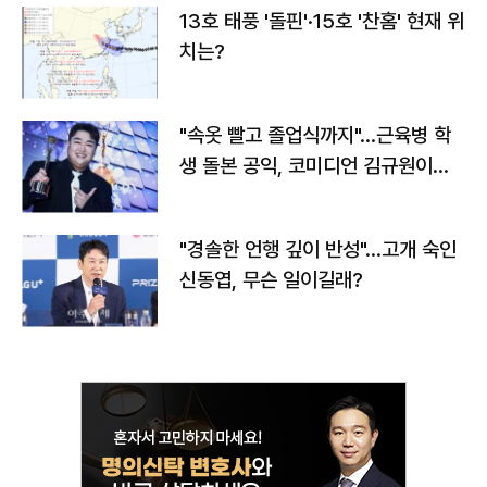
13호 태풍 '돌핀'·15호 '찬홈' 현재 위
치는?
"속옷 빨고 졸업식까지"…근육병 학
생 돌본 공익, 코미디언 김규원이었
다
"경솔한 언행 깊이 반성"…고개 숙인
신동엽, 무슨 일이길래?