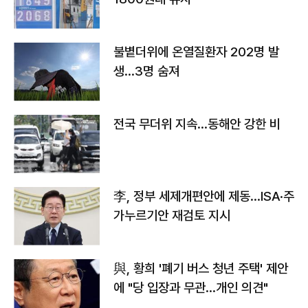
불볕더위에 온열질환자 202명 발
생…3명 숨져
전국 무더위 지속…동해안 강한 비
李, 정부 세제개편안에 제동…ISA·주
가누르기안 재검토 지시
與, 황희 '폐기 버스 청년 주택' 제안
에 "당 입장과 무관…개인 의견"