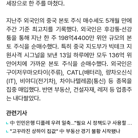
세장으로 한 주를 마쳤다.
지난주 외국인의 중국 본토 주식 매수세도 5개월 만에
주간 기준 최고치를 기록했다. 외국인은 후강퉁·선강
퉁을 통해 지난 한 주 198억4400만 위안 규모의 본
토 주식을 순매수했다. 특히 중국 지도부가 빅테크 지
원사격 시그널을 보낸 13일 하루에만 모두 136억 위
안어치에 가까운 본토 주식을 순매수했다. 외국인은
구이저우마오타이(주류), CATL(배터리), 량차오신식
(IT), 비야디(전기차), 차이나텔레콤(통신) 등 종목을
집중 매입했다. 반면 부동산, 건설자재, 레저 등 업종주
는 내다팔았다.
관련기사
中 인민은행 디플레 우려 일축..."필요 시 정책도구 사용할 것"
"고꾸라진 상하이 집값" 中 부동산 경기 불황 시작됐나