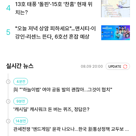
13호 태풍 '돌핀'·15호 '찬홈' 현재 위
4
치는?
"오늘 저녁 상암 피하세요"…맨시티·이
5
강인·리센느 뜬다, 6호선 혼잡 예상
실시간 뉴스
08.09 20:00
UPDATE
4분전
與 "'하늘이법' 여야 공동 발의 괜찮아…그것이 협치"
9분전
'캐시딜' 캐시워크 돈 버는 퀴즈, 정답은?
14분전
관세전쟁 '엔드게임' 윤곽 나오나…한국 新통상정책 교두보 활
용해야