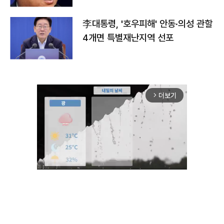
李대통령, '호우피해' 안동·의성 관할
4개면 특별재난지역 선포
더보기
arrow_forward_ios
Unmute