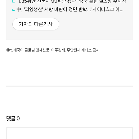
"1.35위안 신문이 99위안 됐다" 중국 홀린 필즈상 수학자
中, '과잉생산' 서방 비판에 정면 반박…"차이나쇼크 아닌 기회"
기자의 다른기사
©'5개국어 글로벌 경제신문' 아주경제. 무단전재·재배포 금지
댓글
0