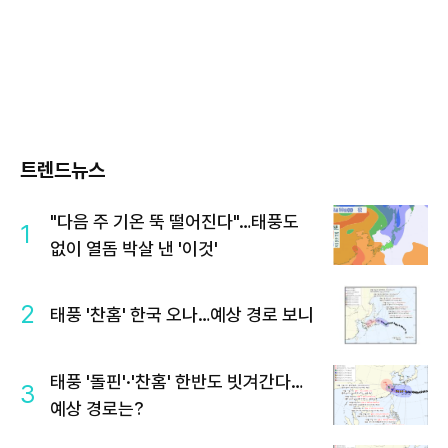
트렌드뉴스
"다음 주 기온 뚝 떨어진다"…태풍도
1
없이 열돔 박살 낸 '이것'
2
태풍 '찬홈' 한국 오나…예상 경로 보니
태풍 '돌핀'·'찬홈' 한반도 빗겨간다…
3
예상 경로는?