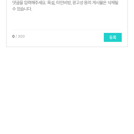
0
/ 300
등록