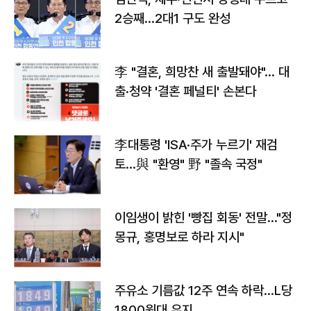
2승째…2대1 구도 완성
李 "결혼, 희망찬 새 출발돼야"… 대
출·청약 '결혼 페널티' 손본다
李대통령 'ISA·주가 누르기' 재검
토…與 "환영" 野 "졸속 국정"
이임생이 밝힌 '빵집 회동' 전말…"정
몽규, 홍명보로 하라 지시"
주유소 기름값 12주 연속 하락…L당
1800원대 유지