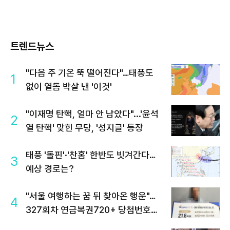
트렌드뉴스
"다음 주 기온 뚝 떨어진다"…태풍도
1
없이 열돔 박살 낸 '이것'
"이재명 탄핵, 얼마 안 남았다"...'윤석
2
열 탄핵' 맞힌 무당, '성지글' 등장
태풍 '돌핀'·'찬홈' 한반도 빗겨간다…
3
예상 경로는?
"서울 여행하는 꿈 뒤 찾아온 행운"…
4
327회차 연금복권720+ 당첨번호조
회 주목