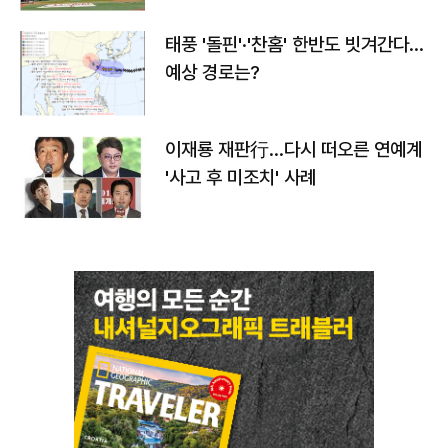
태풍 '돌핀'·'찬홈' 한반도 빗겨간다…
예상 경로는?
이재룡 재판行…다시 떠오른 연예계
'사고 후 미조치' 사례