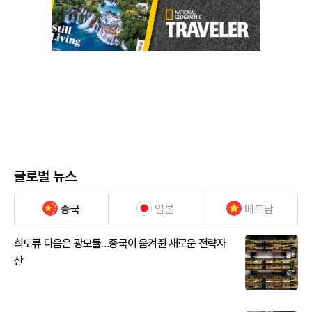
글로벌 뉴스
중국
일본
베트남
희토류 다음은 광모듈…중국이 움켜쥔 새로운 전략자
산