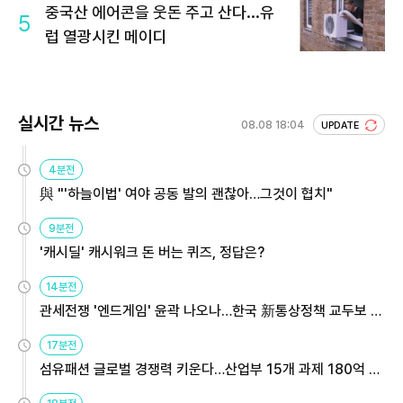
중국산 에어콘을 웃돈 주고 산다...유
5
럽 열광시킨 메이디
실시간 뉴스
08.08 18:04
UPDATE
4분전
與 "'하늘이법' 여야 공동 발의 괜찮아…그것이 협치"
9분전
'캐시딜' 캐시워크 돈 버는 퀴즈, 정답은?
14분전
관세전쟁 '엔드게임' 윤곽 나오나…한국 新통상정책 교두보 활
용해야
17분전
섬유패션 글로벌 경쟁력 키운다…산업부 15개 과제 180억 지
원