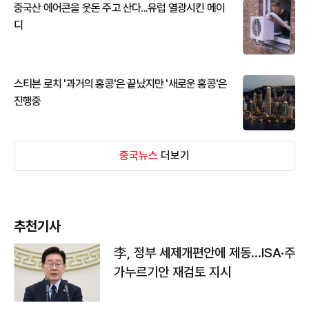
중국산 에어콘을 웃돈 주고 산다...유럽 열광시킨 메이
디
스티븐 로치 '과거의 홍콩'은 끝났지만 '새로운 홍콩'은
진행중
중국뉴스
더보기
추천기사
李, 정부 세제개편안에 제동…ISA·주
가누르기안 재검토 지시