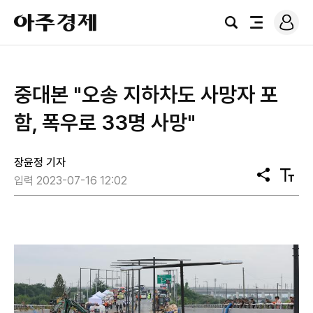
로
아
그
검
전
주
인
색
체
경
메
제
뉴
중대본 "오송 지하차도 사망자 포
함, 폭우로 33명 사망"
장윤정 기자
공
텍
입력 2023-07-16 12:02
유
스
트
크
기