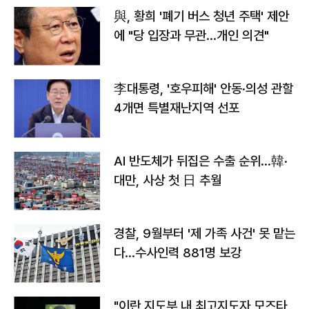
與, 황희 '폐기 버스 청년 주택' 제안
에 "당 입장과 무관…개인 의견"
李대통령, '호우피해' 안동·의성 관할
4개면 특별재난지역 선포
AI 반도체가 뒤집은 수출 순위…韓·
대만, 사상 첫 日 추월
경찰, 9월부터 '제 가족 사건' 못 맡는
다…수사인력 881명 보강
"이란 지도부 내 최고지도자 모즈타