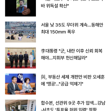
바 위독설 확산"
서울 낮 35도 무더위 계속…동해안
최대 150㎜ 폭우
李대통령 "군, 내란 이후 신뢰 회복
해야…지휘부 헌신해달라"
與, 부동산 세제 개편안 비판 오세훈
에 '맹공'…"공급 억제기"
합수본, 선관위 9곳 추가 압색…강남
·서초도 '투표율 허위 입력' 정황