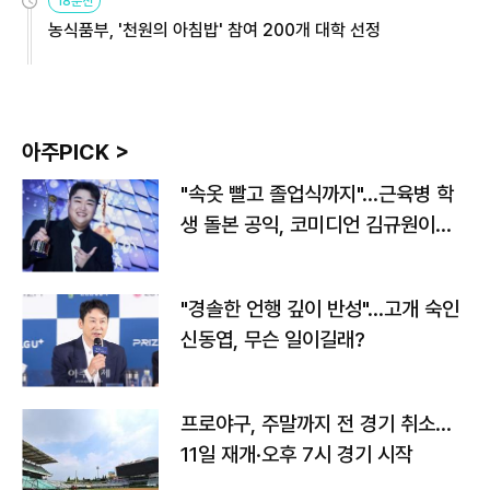
18분전
농식품부, '천원의 아침밥' 참여 200개 대학 선정
아주PICK >
"속옷 빨고 졸업식까지"…근육병 학
생 돌본 공익, 코미디언 김규원이었
다
"경솔한 언행 깊이 반성"…고개 숙인
신동엽, 무슨 일이길래?
프로야구, 주말까지 전 경기 취소…
11일 재개·오후 7시 경기 시작