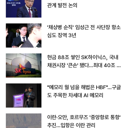
관계 발전 논의
'채상병 순직' 임성근 전 사단장 항소
심도 징역 3년
현금 88조 쌓인 SK하이닉스, 국내
채권시장 '큰손' 됐다…최대 40조 투
자
"메모리 월 넘을 해법은 HBF"…구글
도 주목한 차세대 AI 메모리
이란·오만, 호르무즈 '중앙항로 통항'
추진…입항은 이란 관리