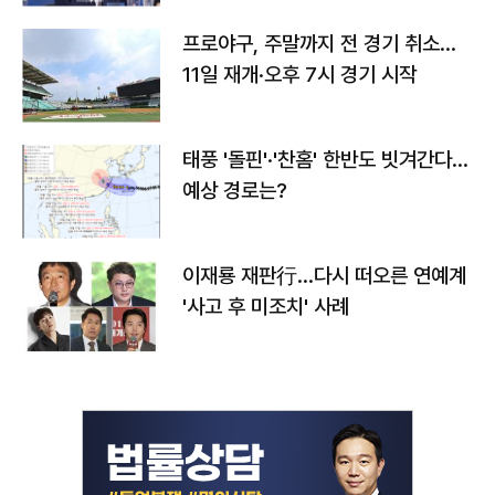
프로야구, 주말까지 전 경기 취소…
11일 재개·오후 7시 경기 시작
태풍 '돌핀'·'찬홈' 한반도 빗겨간다…
예상 경로는?
이재룡 재판行…다시 떠오른 연예계
'사고 후 미조치' 사례