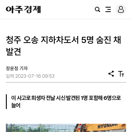
로
아
그
검
전
주
인
색
체
경
메
제
뉴
청주 오송 지하차도서 5명 숨진 채
발견
장윤정 기자
공
텍
입력 2023-07-16 09:53
유
스
트
크
기
이 사고로 희생자 전날 시신 발견된 1명 포함해 6명으로
늘어