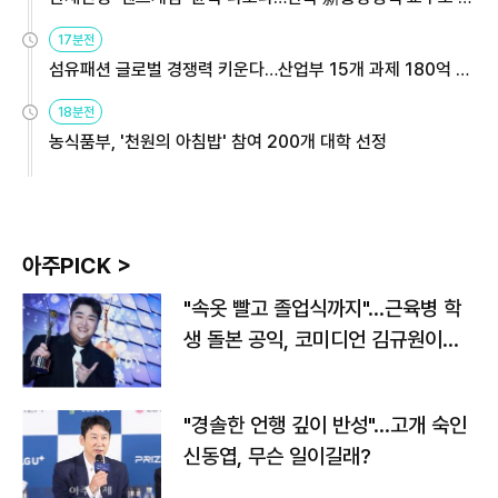
용해야
17분전
섬유패션 글로벌 경쟁력 키운다…산업부 15개 과제 180억 지
원
18분전
농식품부, '천원의 아침밥' 참여 200개 대학 선정
아주PICK >
"속옷 빨고 졸업식까지"…근육병 학
생 돌본 공익, 코미디언 김규원이었
다
"경솔한 언행 깊이 반성"…고개 숙인
신동엽, 무슨 일이길래?