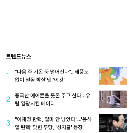
트렌드뉴스
"다음 주 기온 뚝 떨어진다"…태풍도
1
없이 열돔 박살 낸 '이것'
중국산 에어콘을 웃돈 주고 산다...유
2
럽 열광시킨 메이디
"이재명 탄핵, 얼마 안 남았다"...'윤석
3
열 탄핵' 맞힌 무당, '성지글' 등장