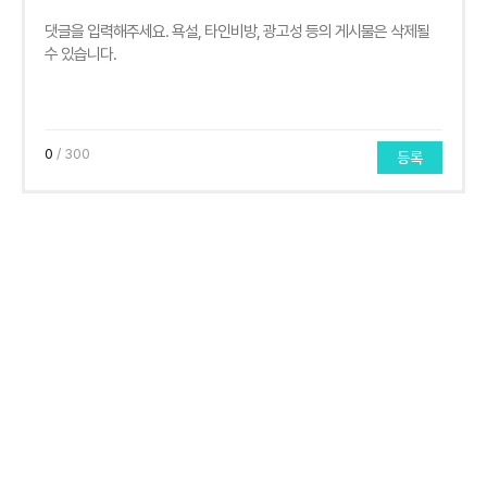
0
/ 300
등록