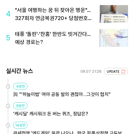
"서울 여행하는 꿈 뒤 찾아온 행운"…
4
327회차 연금복권720+ 당첨번호조
회 주목
태풍 '돌핀'·'찬홈' 한반도 빗겨간다…
5
예상 경로는?
실시간 뉴스
08.07 21:28
UPDATE
4분전
與 "'하늘이법' 여야 공동 발의 괜찮아…그것이 협치"
9분전
'캐시딜' 캐시워크 돈 버는 퀴즈, 정답은?
14분전
관세전쟁 '엔드게임' 윤곽 나오나…한국 新통상정책 교두보 활