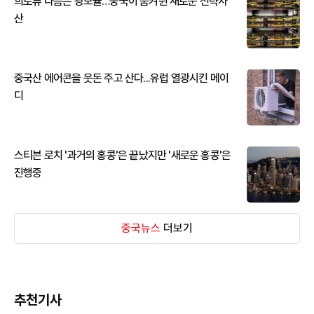
희토류 다음은 광모듈…중국이 움켜쥔 새로운 전략자
산
중국산 에어콘을 웃돈 주고 산다...유럽 열광시킨 메이
디
스티븐 로치 '과거의 홍콩'은 끝났지만 '새로운 홍콩'은
진행중
중국뉴스
더보기
추천기사