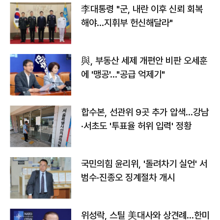
李대통령 "군, 내란 이후 신뢰 회복
해야…지휘부 헌신해달라"
與, 부동산 세제 개편안 비판 오세훈
에 '맹공'…"공급 억제기"
합수본, 선관위 9곳 추가 압색…강남
·서초도 '투표율 허위 입력' 정황
국민의힘 윤리위, '돌려차기 실언' 서
범수·진종오 징계절차 개시
위성락, 스틸 美대사와 상견례…한미