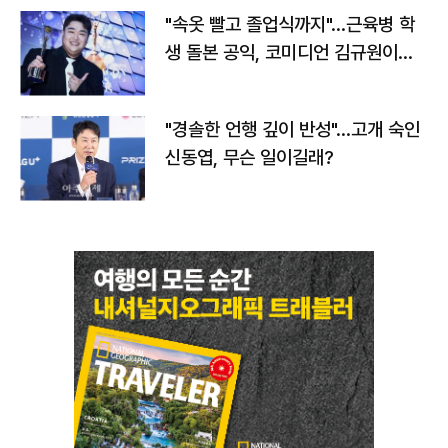
"속옷 빨고 졸업식까지"…근육병 학
생 돌본 공익, 코미디언 김규원이었
다
"경솔한 언행 깊이 반성"…고개 숙인
신동엽, 무슨 일이길래?