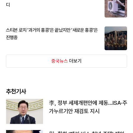
디
스티븐 로치 '과거의 홍콩'은 끝났지만 '새로운 홍콩'은
진행중
중국뉴스
더보기
추천기사
李, 정부 세제개편안에 제동…ISA·주
가누르기안 재검토 지시