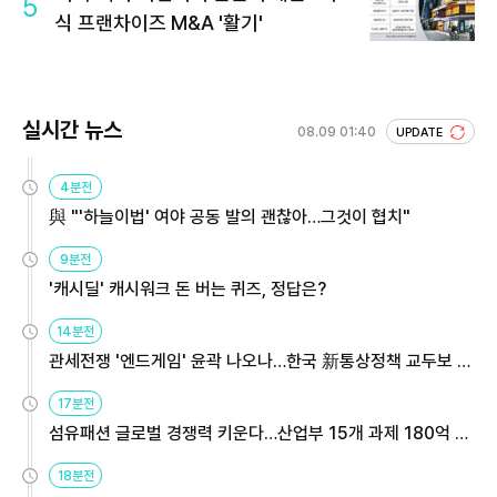
5
식 프랜차이즈 M&A '활기'
실시간 뉴스
08.09 01:40
UPDATE
4분전
與 "'하늘이법' 여야 공동 발의 괜찮아…그것이 협치"
9분전
'캐시딜' 캐시워크 돈 버는 퀴즈, 정답은?
14분전
관세전쟁 '엔드게임' 윤곽 나오나…한국 新통상정책 교두보 활
용해야
17분전
섬유패션 글로벌 경쟁력 키운다…산업부 15개 과제 180억 지
원
18분전