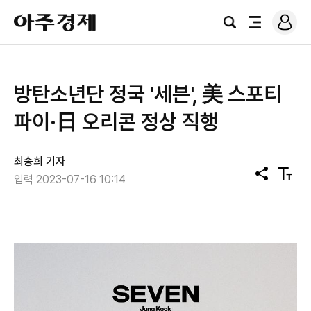
로
아
그
검
전
주
인
색
체
경
메
제
뉴
방탄소년단 정국 '세븐', 美 스포티
파이·日 오리콘 정상 직행
최송희 기자
공
텍
입력 2023-07-16 10:14
유
스
트
크
기