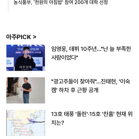
농식품부, '천원의 아침밥' 참여 200개 대학 선정
아주PICK >
임영웅, 데뷔 10주년…"난 늘 부족한
사람이었다"
"광고주들이 찾아줘"…진태현, '이숙
캠' 하차 후 근황 공개
13호 태풍 '돌핀'·15호 '찬홈' 현재 위
치는?