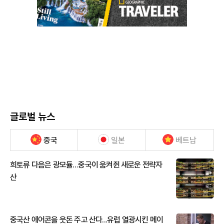
글로벌 뉴스
중국
일본
베트남
희토류 다음은 광모듈…중국이 움켜쥔 새로운 전략자
산
중국산 에어콘을 웃돈 주고 산다...유럽 열광시킨 메이