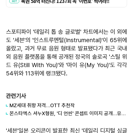
스포티파이 '데일리 톱 송 글로벌' 차트에서는 이 외에
도 '세븐'의 '인스트루멘털(Instrumental)'이 65위에
올랐고, 과거 무료 음원 형태로 발표됐다가 최근 국내
외 음원 플랫폼을 통해 공개된 정국의 솔로곡 '스틸 위
드 유(Still With You)'와 '마이 유(My You)'도 각각
54위와 113위에 랭크됐다.
관련기사
MZ세대 취향 저격…OTT 추천작
몬스타엑스 셔누X형원, '디 언씬' 콘셉트 이미지 공개…유닛 기대감↑
'세븐'일본 오리콘이 발표한 최신 '데일리 디지털 싱글