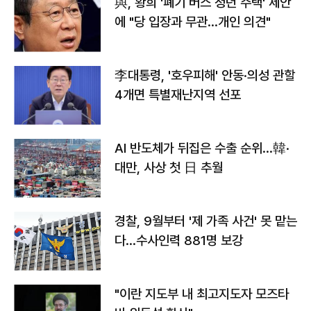
與, 황희 '폐기 버스 청년 주택' 제안
에 "당 입장과 무관…개인 의견"
李대통령, '호우피해' 안동·의성 관할
4개면 특별재난지역 선포
AI 반도체가 뒤집은 수출 순위…韓·
대만, 사상 첫 日 추월
경찰, 9월부터 '제 가족 사건' 못 맡는
다…수사인력 881명 보강
"이란 지도부 내 최고지도자 모즈타