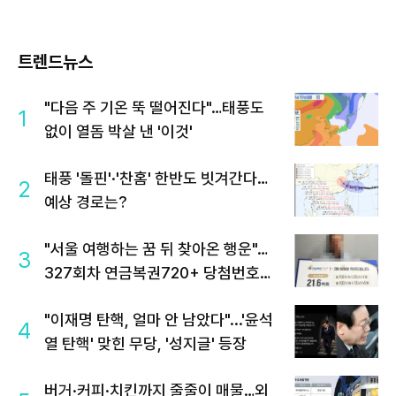
트렌드뉴스
"다음 주 기온 뚝 떨어진다"…태풍도
1
없이 열돔 박살 낸 '이것'
태풍 '돌핀'·'찬홈' 한반도 빗겨간다…
2
예상 경로는?
"서울 여행하는 꿈 뒤 찾아온 행운"…
3
327회차 연금복권720+ 당첨번호조
회 주목
"이재명 탄핵, 얼마 안 남았다"...'윤석
4
열 탄핵' 맞힌 무당, '성지글' 등장
버거·커피·치킨까지 줄줄이 매물…외