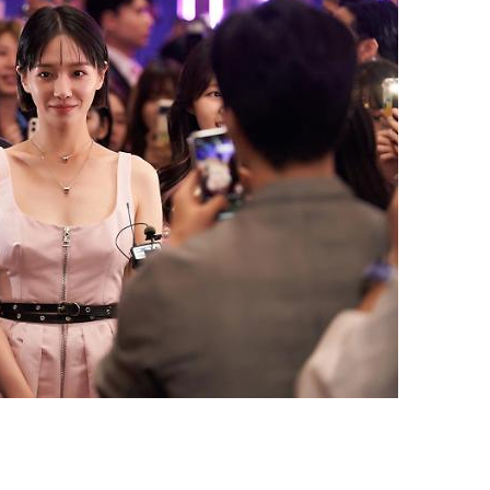
지
확
대