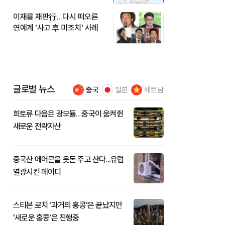
이재룡 재판行…다시 떠오른
연예계 '사고 후 미조치' 사례
글로벌 뉴스
중국
일본
베트남
희토류 다음은 광모듈…중국이 움켜쥔
새로운 전략자산
중국산 에어콘을 웃돈 주고 산다...유럽
열광시킨 메이디
스티븐 로치 '과거의 홍콩'은 끝났지만
'새로운 홍콩'은 진행중