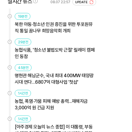
실시간 뉴스
08.07 22:57
UPDATE
19분전
북한 아동·청소년 인권 증진을 위한 투포원뮤
직 통일 꿈나무 희망음악회 개최
29분전
농협식품, '청소년 불법도박 근절' 릴레이 캠페
인 동참
45분전
명현관 해남군수, 국내 최대 400MW 태양광
시대 연다…6807억 대형사업 '첫삽'
1시간전
농협, 폭염·가뭄 피해 예방 총력...재해자금
3,000억 원 긴급 지원
1시간전
[아주경제 오늘의 뉴스 종합] 이 대통령, 부동