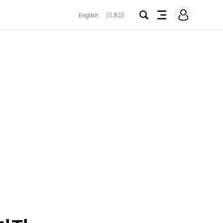
로
English
日本語
그
검
전
인
색
체
메
뉴