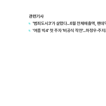
관련기사
'범죄도시3'가 살렸다…6월 전체매출액, 팬데믹
'여름 빅4' 첫 주자 '비공식 작전'…하정우·주