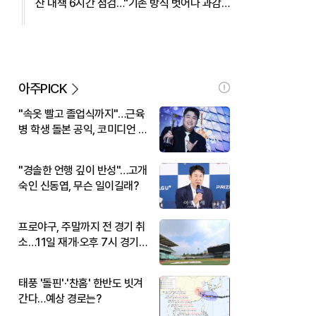
산 대책 6시간 점검…"기존 방식 벗어나 과감
히 실행" 外
아주PICK
"속옷 빨고 졸업식까지"…근육
병 학생 돌본 공익, 코미디언 김
규원이었다
"경솔한 언행 깊이 반성"…고개
숙인 신동엽, 무슨 일이길래?
프로야구, 주말까지 전 경기 취
소…11일 재개·오후 7시 경기
시작
태풍 '돌핀'·'찬홈' 한반도 빗겨
간다…예상 경로는?