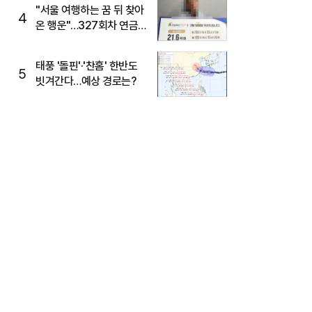
"서울 여행하는 꿈 뒤 찾아
4
온 행운"…327회차 연금
복권720+ 당첨번호조회
주목
태풍 '돌핀'·'찬홈' 한반도
5
빗겨간다…예상 경로는?