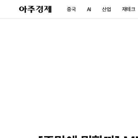
아
중국
AI
산업
재테크
주
경
제