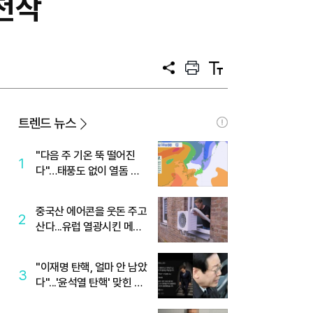
천작
공
프
텍
유
린
스
트
트
크
기
트렌드 뉴스
"다음 주 기온 뚝 떨어진
1
다"…태풍도 없이 열돔 박
살 낸 '이것'
중국산 에어콘을 웃돈 주고
2
산다...유럽 열광시킨 메이
디
"이재명 탄핵, 얼마 안 남았
3
다"...'윤석열 탄핵' 맞힌 무
당, '성지글' 등장