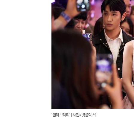
'셀러브리티' [사진=넷플릭스]