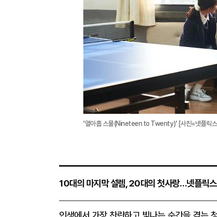
'열아홉 스물(Nineteen to Twenty)' [사진=넷플릭스
10대의 마지막 설렘, 20대의 첫사랑…넷플릭스 '열아
인생에서 가장 찬란하고 빛나는 순간을 겪는 