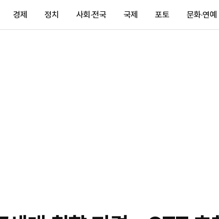
경제
정치
사회·전국
국제
포토
문화·연예