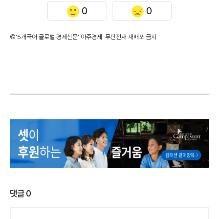
0
0
©'5개국어 글로벌 경제신문' 아주경제. 무단전재·재배포 금지
댓글
0