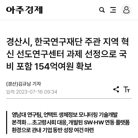
로
아
그
검
전
주
인
색
체
경
메
제
뉴
경산시, 한국연구재단 주관 지역 혁
신 선도연구센터 과제 선정으로 국
비 포함 154억여원 확보
(경산)김규남 기자
공
텍
입력 2023-07-16 09:34
유
스
트
크
기
영남대 연구팀, 언택트 생체정보 모니터링 기술개발
본격화 … 초고령사회 대응, 개발된 SW·HW 연동 플랫폼
환경으로 관내 기업 동반 성장 여건 마련