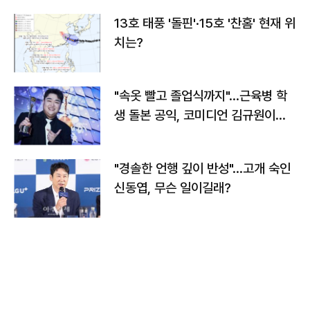
13호 태풍 '돌핀'·15호 '찬홈' 현재 위
치는?
"속옷 빨고 졸업식까지"…근육병 학
생 돌본 공익, 코미디언 김규원이었
다
"경솔한 언행 깊이 반성"…고개 숙인
신동엽, 무슨 일이길래?