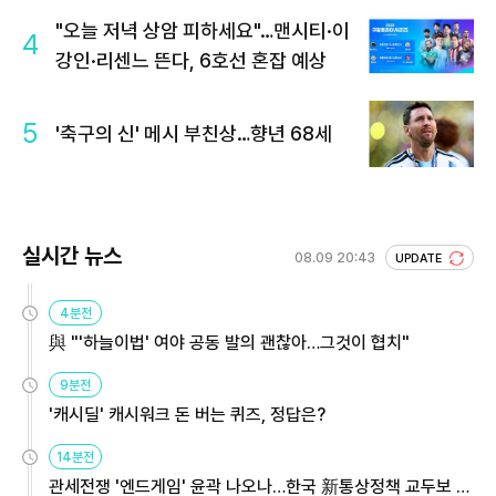
"오늘 저녁 상암 피하세요"…맨시티·이
4
강인·리센느 뜬다, 6호선 혼잡 예상
5
'축구의 신' 메시 부친상…향년 68세
실시간 뉴스
08.09 20:43
UPDATE
4분전
與 "'하늘이법' 여야 공동 발의 괜찮아…그것이 협치"
9분전
'캐시딜' 캐시워크 돈 버는 퀴즈, 정답은?
14분전
관세전쟁 '엔드게임' 윤곽 나오나…한국 新통상정책 교두보 활