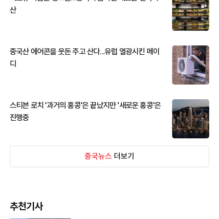
산
중국산 에어콘을 웃돈 주고 산다...유럽 열광시킨 메이
디
스티븐 로치 '과거의 홍콩'은 끝났지만 '새로운 홍콩'은
진행중
중국뉴스
더보기
추천기사