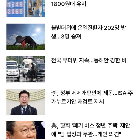
1800원대 유지
불볕더위에 온열질환자 202명 발
생…3명 숨져
전국 무더위 지속…동해안 강한 비
李, 정부 세제개편안에 제동…ISA·주
가누르기안 재검토 지시
與, 황희 '폐기 버스 청년 주택' 제안
에 "당 입장과 무관…개인 의견"