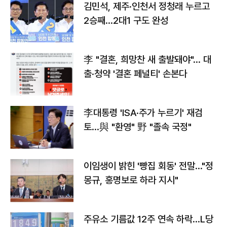
김민석, 제주·인천서 정청래 누르고
2승째…2대1 구도 완성
李 "결혼, 희망찬 새 출발돼야"… 대
출·청약 '결혼 페널티' 손본다
李대통령 'ISA·주가 누르기' 재검
토…與 "환영" 野 "졸속 국정"
이임생이 밝힌 '빵집 회동' 전말…"정
몽규, 홍명보로 하라 지시"
주유소 기름값 12주 연속 하락…L당