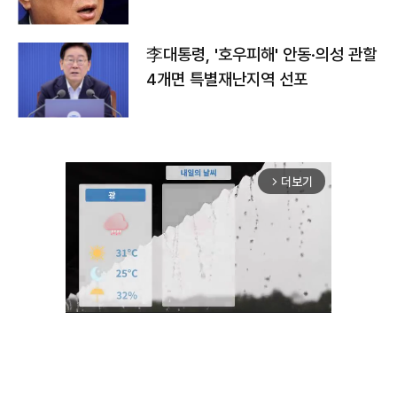
李대통령, '호우피해' 안동·의성 관할
4개면 특별재난지역 선포
더보기
arrow_forward_ios
Unmute