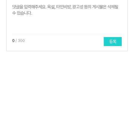
0
/ 300
등록