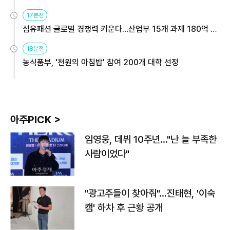
용해야
17분전
섬유패션 글로벌 경쟁력 키운다…산업부 15개 과제 180억 지
원
18분전
농식품부, '천원의 아침밥' 참여 200개 대학 선정
아주PICK >
임영웅, 데뷔 10주년…"난 늘 부족한
사람이었다"
"광고주들이 찾아줘"…진태현, '이숙
캠' 하차 후 근황 공개