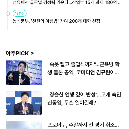
섬유패션 글로벌 경쟁력 키운다…산업부 15개 과제 180억 지
원
18분전
농식품부, '천원의 아침밥' 참여 200개 대학 선정
아주PICK >
"속옷 빨고 졸업식까지"…근육병 학
생 돌본 공익, 코미디언 김규원이었
다
"경솔한 언행 깊이 반성"…고개 숙인
신동엽, 무슨 일이길래?
프로야구, 주말까지 전 경기 취소…