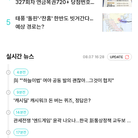
327회차 연금복권720+ 당첨번호조
회 주목
태풍 '돌핀'·'찬홈' 한반도 빗겨간다…
5
예상 경로는?
실시간 뉴스
08.07 16:28
UPDATE
4분전
與 "'하늘이법' 여야 공동 발의 괜찮아…그것이 협치"
9분전
'캐시딜' 캐시워크 돈 버는 퀴즈, 정답은?
14분전
관세전쟁 '엔드게임' 윤곽 나오나…한국 新통상정책 교두보 활
용해야
17분전