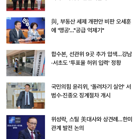
與, 부동산 세제 개편안 비판 오세훈
에 '맹공'…"공급 억제기"
합수본, 선관위 9곳 추가 압색…강남
·서초도 '투표율 허위 입력' 정황
국민의힘 윤리위, '돌려차기 실언' 서
범수·진종오 징계절차 개시
위성락, 스틸 美대사와 상견례…한미
관계 발전 논의