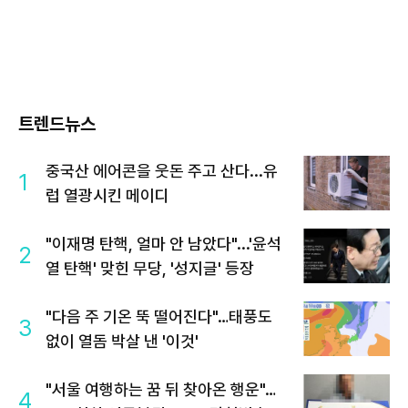
트렌드뉴스
중국산 에어콘을 웃돈 주고 산다...유
1
럽 열광시킨 메이디
"이재명 탄핵, 얼마 안 남았다"...'윤석
2
열 탄핵' 맞힌 무당, '성지글' 등장
"다음 주 기온 뚝 떨어진다"…태풍도
3
없이 열돔 박살 낸 '이것'
"서울 여행하는 꿈 뒤 찾아온 행운"…
4