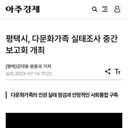
로
아
그
검
전
주
인
색
체
경
메
제
뉴
평택시, 다문화가족 실태조사 중간
보고회 개최
(평택)강대웅·윤중국 기자
공
텍
입력 2023-07-14 15:22
유
스
트
크
기
다문화가족의 인권 실태 점검과 안정적인 사회통합 구축