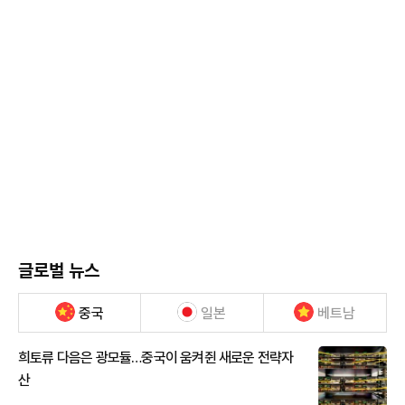
글로벌 뉴스
중국
일본
베트남
희토류 다음은 광모듈…중국이 움켜쥔 새로운 전략자
산