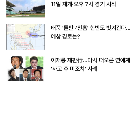
11일 재개·오후 7시 경기 시작
태풍 '돌핀'·'찬홈' 한반도 빗겨간다…
예상 경로는?
이재룡 재판行…다시 떠오른 연예계
'사고 후 미조치' 사례