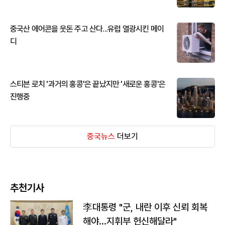
중국산 에어콘을 웃돈 주고 산다...유럽 열광시킨 메이
디
스티븐 로치 '과거의 홍콩'은 끝났지만 '새로운 홍콩'은
진행중
중국뉴스
더보기
추천기사
李대통령 "군, 내란 이후 신뢰 회복
해야…지휘부 헌신해달라"