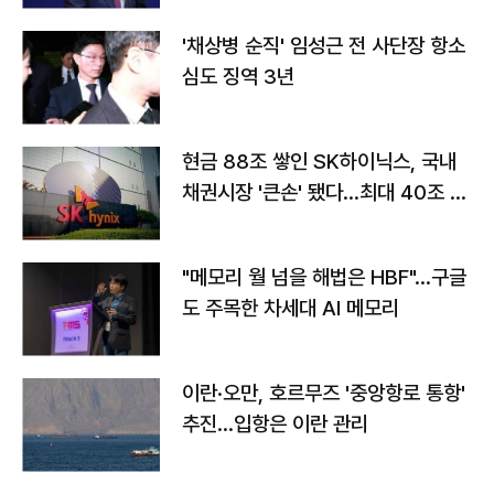
'채상병 순직' 임성근 전 사단장 항소
심도 징역 3년
현금 88조 쌓인 SK하이닉스, 국내
채권시장 '큰손' 됐다…최대 40조 투
자
"메모리 월 넘을 해법은 HBF"…구글
도 주목한 차세대 AI 메모리
이란·오만, 호르무즈 '중앙항로 통항'
추진…입항은 이란 관리