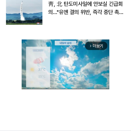
靑, 北 탄도미사일에 안보실 긴급회
의…"유엔 결의 위반, 즉각 중단 촉
구"
더보기
arrow_forward_ios
Unmute