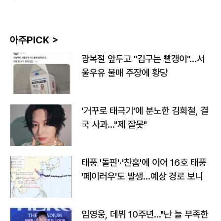
아주PICK >
광복절 앞두고 "김구는 빨갱이"…서
울우유 불매 주장에 황당
'거꾸로 태극기'에 분노한 김희철, 결
국 사과…"제 잘못"
태풍 '돌핀'·'찬홈'에 이어 16호 태풍
'페이러우'도 발생…예상 경로 보니
임영웅, 데뷔 10주년…"난 늘 부족한