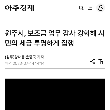
로
아
그
검
전
주
인
색
체
경
메
제
뉴
원주시, 보조금 업무 감사 강화해 시
민의 세금 투명하게 집행
(원주)강대웅·윤중국 기자
공
텍
입력 2023-07-14 14:14
유
스
트
크
기