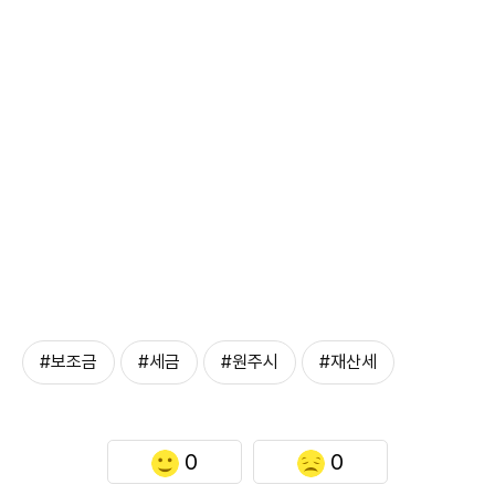
#보조금
#세금
#원주시
#재산세
0
0