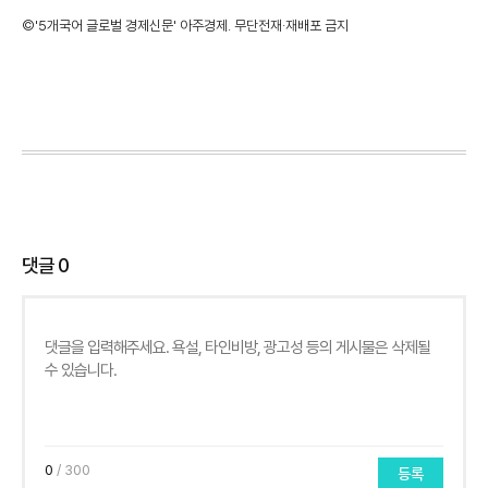
©'5개국어 글로벌 경제신문' 아주경제. 무단전재·재배포 금지
댓글
0
0
/ 300
등록