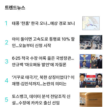
트렌드뉴스
1
태풍 '찬홈' 한국 오나…예상 경로 보니
아이 둘이면 고속도로 통행료 10% 할
2
인…오늘부터 신청 시작
6·25 적국 수장 어록 읊은 국방장관…
3
안규백 '마오쩌둥 발언'에 자질론
'거꾸로 태극기', 북한 상징이었다? 이
4
재명·김민석까지…논란의 의미는
토스뱅크, 데이터 분석 전담조직 신
5
설…수장에 카카오 출신 선임