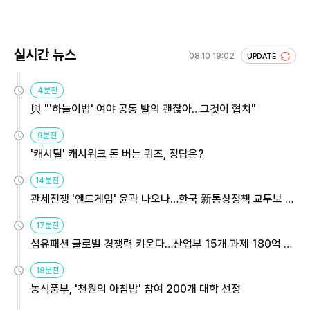
실시간 뉴스
08.10 19:02
UPDATE
4분전
與 "'하늘이법' 여야 공동 발의 괜찮아…그것이 협치"
9분전
'캐시딜' 캐시워크 돈 버는 퀴즈, 정답은?
14분전
관세전쟁 '엔드게임' 윤곽 나오나…한국 新통상정책 교두보 활
용해야
17분전
섬유패션 글로벌 경쟁력 키운다…산업부 15개 과제 180억 지
원
18분전
농식품부, '천원의 아침밥' 참여 200개 대학 선정