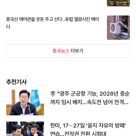
중국산 에어콘을 웃돈 주고 산다...유럽 열광시킨 메이
디
중국뉴스
더보기
추천기사
李 "광주 군공항 기능, 2028년 중순
까지 임시 배치…속도전 넘어 전격
전"
한미, 17∼27일 '을지 자유의 방패'
연습…전작권 전환 시험대