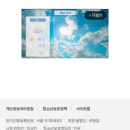
더보기
arrow_forward_ios
Unmute
개인정보처리방침
청소년보호정책
사이트맵
정기간행등록번호 : 서울 아 00493
회장·발행인 : 곽영길
사장·편집인 : 임규진
청소년보호책임자 : 전운