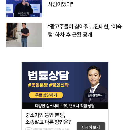
사람이었다"
"광고주들이 찾아줘"…진태현, '이숙
캠' 하차 후 근황 공개