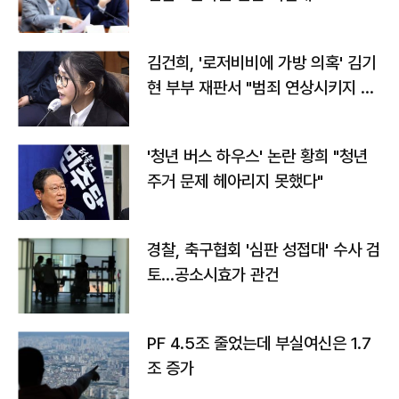
김건희, '로저비비에 가방 의혹' 김기
현 부부 재판서 "범죄 연상시키지 말
라"
'청년 버스 하우스' 논란 황희 "청년
주거 문제 헤아리지 못했다"
경찰, 축구협회 '심판 성접대' 수사 검
토…공소시효가 관건
PF 4.5조 줄었는데 부실여신은 1.7
조 증가