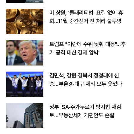
미 상원, '클래리티법' 표결 없이 휴
회…11월 중간선거 전 처리 불투명
트럼프 "이란에 수위 낮춰 대응"…추
가 공격 대신 경제 압박
김민석, 강원·경북서 정청래에 신
승…부울경·대구 제외 모두 웃었다
정부 ISA·주가누르기 방지법 재검
토…부동산세제 개편안도 손질