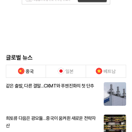
글로벌 뉴스
중국
일본
베트남
같은 출발, 다른 결말...CXMT와 푸젠진화의 첫 단추
희토류 다음은 광모듈…중국이 움켜쥔 새로운 전략자
산