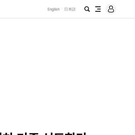
로
English
日本語
그
검
전
인
색
체
메
뉴