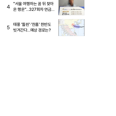
"서울 여행하는 꿈 뒤 찾아
4
온 행운"…327회차 연금
복권720+ 당첨번호조회
주목
태풍 '돌핀'·'찬홈' 한반도
5
빗겨간다…예상 경로는?