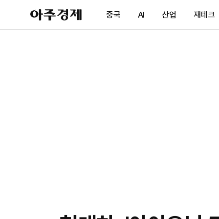
아
중국
AI
산업
재테크
주
경
제