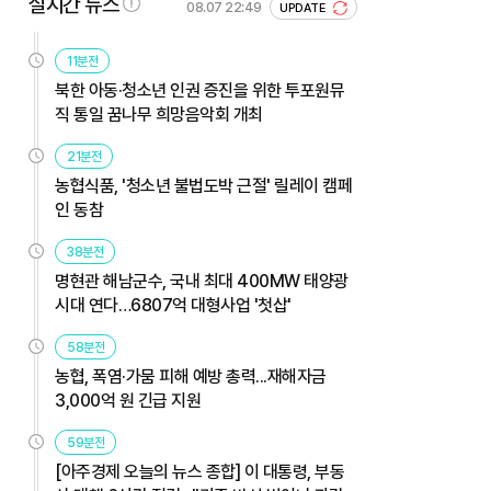
실시간 뉴스
08.07 22:49
UPDATE
11분전
북한 아동·청소년 인권 증진을 위한 투포원뮤
직 통일 꿈나무 희망음악회 개최
21분전
농협식품, '청소년 불법도박 근절' 릴레이 캠페
인 동참
38분전
명현관 해남군수, 국내 최대 400MW 태양광
시대 연다…6807억 대형사업 '첫삽'
58분전
농협, 폭염·가뭄 피해 예방 총력...재해자금
3,000억 원 긴급 지원
59분전
[아주경제 오늘의 뉴스 종합] 이 대통령, 부동