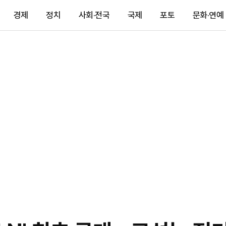
경제
정치
사회·전국
국제
포토
문화·연예