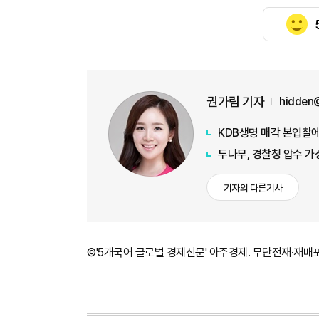
권가림 기자
hidden
KDB생명 매각 본입찰에
두나무, 경찰청 압수 
기자의 다른기사
©'5개국어 글로벌 경제신문' 아주경제. 무단전재·재배