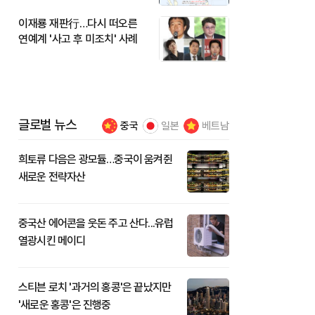
이재룡 재판行…다시 떠오른
연예계 '사고 후 미조치' 사례
글로벌 뉴스
중국
일본
베트남
희토류 다음은 광모듈…중국이 움켜쥔
새로운 전략자산
중국산 에어콘을 웃돈 주고 산다...유럽
열광시킨 메이디
스티븐 로치 '과거의 홍콩'은 끝났지만
'새로운 홍콩'은 진행중