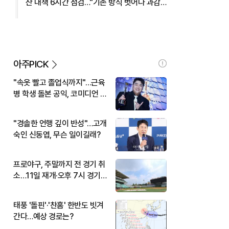
산 대책 6시간 점검…"기존 방식 벗어나 과감
히 실행" 外
아주PICK
"속옷 빨고 졸업식까지"…근육
병 학생 돌본 공익, 코미디언 김
규원이었다
"경솔한 언행 깊이 반성"…고개
숙인 신동엽, 무슨 일이길래?
프로야구, 주말까지 전 경기 취
소…11일 재개·오후 7시 경기
시작
태풍 '돌핀'·'찬홈' 한반도 빗겨
간다…예상 경로는?