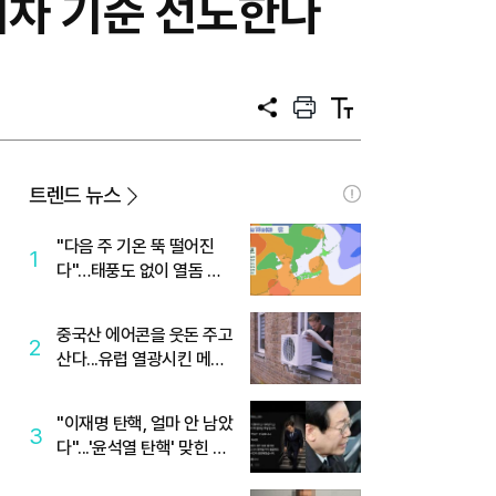
전기차 기준 선도한다
공
프
텍
유
린
스
트
트
크
기
트렌드 뉴스
"다음 주 기온 뚝 떨어진
1
다"…태풍도 없이 열돔 박
살 낸 '이것'
중국산 에어콘을 웃돈 주고
2
산다...유럽 열광시킨 메이
디
"이재명 탄핵, 얼마 안 남았
3
다"...'윤석열 탄핵' 맞힌 무
당, '성지글' 등장