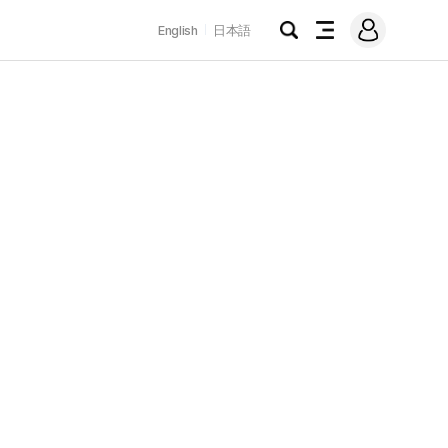
로
English
日本語
그
검
전
인
색
체
메
뉴