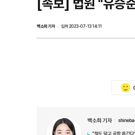
[속보] 법원 "유승
백소희 기자
입력 2023-07-13 14:11
백소희 기자
shineb
"철도 덮고 공항 옮긴다"