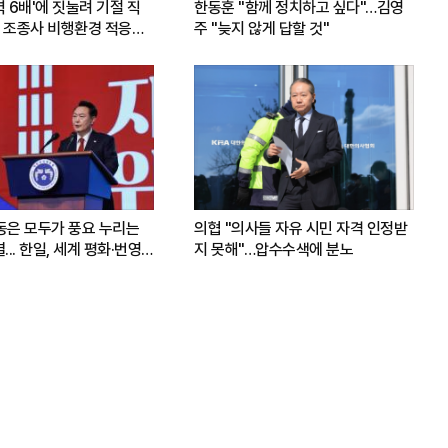
력 6배'에 짓눌려 기절 직
한동훈 "함께 정치하고 싶다"…김영
 조종사 비행환경 적응훈
주 "늦지 않게 답할 것"
운동은 모두가 풍요 누리는
의협 "의사들 자유 시민 자격 인정받
.. 한일, 세계 평화·번영
지 못해"…압수수색에 분노