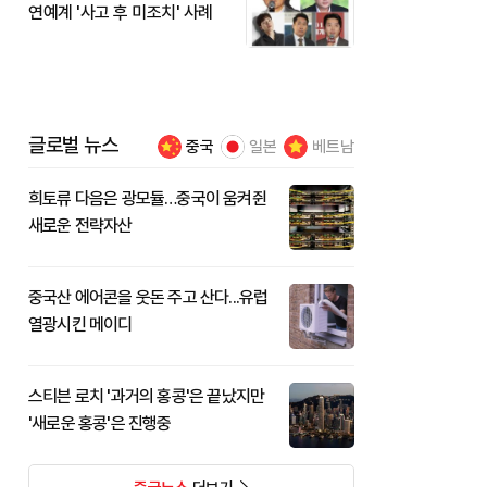
연예계 '사고 후 미조치' 사례
글로벌 뉴스
중국
일본
베트남
희토류 다음은 광모듈…중국이 움켜쥔
새로운 전략자산
중국산 에어콘을 웃돈 주고 산다...유럽
열광시킨 메이디
스티븐 로치 '과거의 홍콩'은 끝났지만
'새로운 홍콩'은 진행중