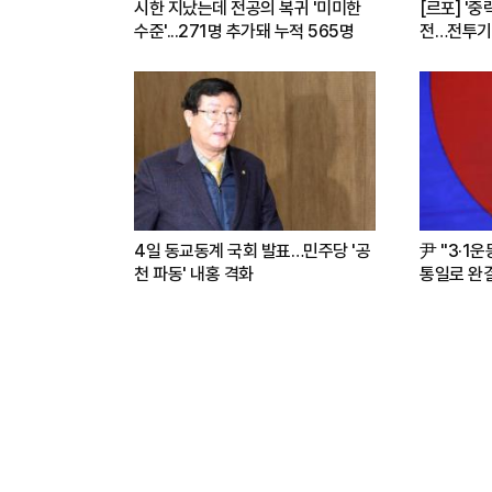
시한 지났는데 전공의 복귀 '미미한
[르포] '중
수준'...271명 추가돼 누적 565명
전…전투기
련(영상)
4일 동교동계 국회 발표…민주당 '공
尹 "3·1
천 파동' 내홍 격화
통일로 완결.
파트너"