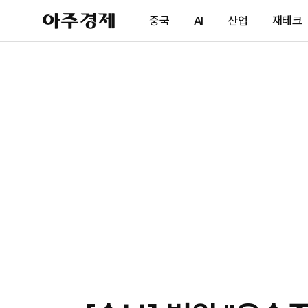
아
중국
AI
산업
재테크
주
경
제