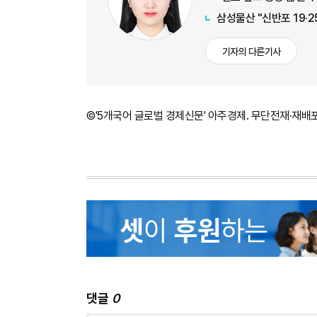
삼성물산 "신반포 19·2
기자의 다른기사
©'5개국어 글로벌 경제신문' 아주경제. 무단전재·재배
댓글
0