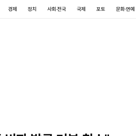
경제
정치
사회·전국
국제
포토
문화·연예