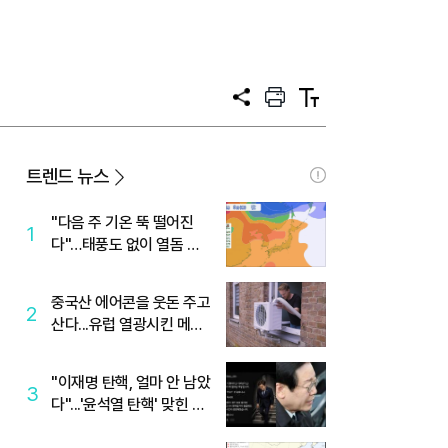
공
프
텍
유
린
스
트
트
크
기
트렌드 뉴스
"다음 주 기온 뚝 떨어진
1
다"…태풍도 없이 열돔 박
살 낸 '이것'
중국산 에어콘을 웃돈 주고
2
산다...유럽 열광시킨 메이
디
"이재명 탄핵, 얼마 안 남았
3
다"...'윤석열 탄핵' 맞힌 무
당, '성지글' 등장