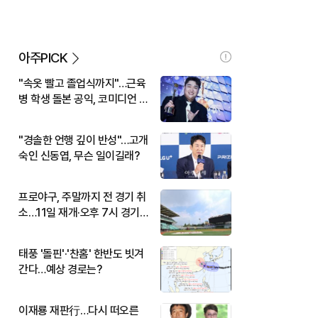
아주PICK
"속옷 빨고 졸업식까지"…근육
병 학생 돌본 공익, 코미디언 김
규원이었다
"경솔한 언행 깊이 반성"…고개
숙인 신동엽, 무슨 일이길래?
프로야구, 주말까지 전 경기 취
소…11일 재개·오후 7시 경기
시작
태풍 '돌핀'·'찬홈' 한반도 빗겨
간다…예상 경로는?
이재룡 재판行…다시 떠오른