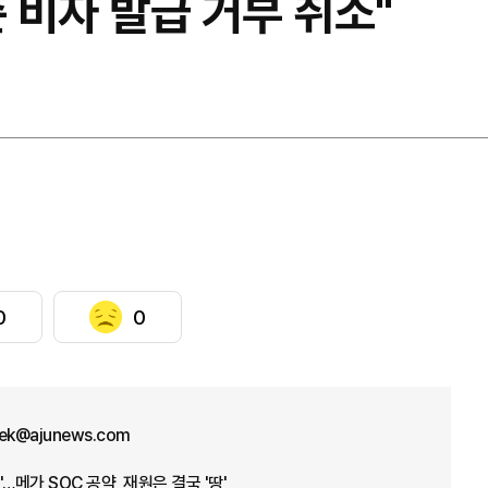
준 비자 발급 거부 취소"
0
0
aek@ajunews.com
…메가 SOC 공약, 재원은 결국 '땅'