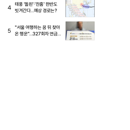
태풍 '돌핀'·'찬홈' 한반도
4
빗겨간다…예상 경로는?
"서울 여행하는 꿈 뒤 찾아
5
온 행운"…327회차 연금
복권720+ 당첨번호조회
주목