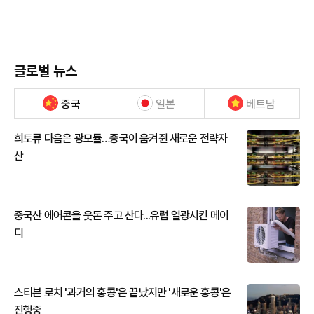
글로벌 뉴스
중국
일본
베트남
희토류 다음은 광모듈…중국이 움켜쥔 새로운 전략자
산
중국산 에어콘을 웃돈 주고 산다...유럽 열광시킨 메이
디
스티븐 로치 '과거의 홍콩'은 끝났지만 '새로운 홍콩'은
진행중