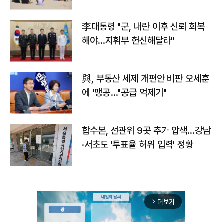
李대통령 "군, 내란 이후 신뢰 회복
해야…지휘부 헌신해달라"
與, 부동산 세제 개편안 비판 오세훈
에 '맹공'…"공급 억제기"
합수본, 선관위 9곳 추가 압색…강남
·서초도 '투표율 허위 입력' 정황
더보기
arrow_forward_ios