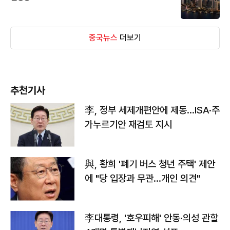
중국뉴스
더보기
추천기사
李, 정부 세제개편안에 제동…ISA·주
가누르기안 재검토 지시
與, 황희 '폐기 버스 청년 주택' 제안
에 "당 입장과 무관…개인 의견"
李대통령, '호우피해' 안동·의성 관할