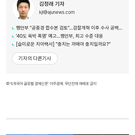
김정래 기자
kjl@ajunews.com
행안부 "공중경 합수본 검토"…검찰개혁 이후 수사 공백 대응 나서
'40도 육박 폭염' 예고…행안부, 최고 수준 대응
[슬미로운 치아백서] "충치는 까매야 충치일까요?"
기자의 다른기사
©'5개국어 글로벌 경제신문' 아주경제. 무단전재·재배포 금지