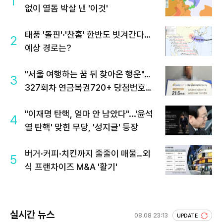
1
없이 열돔 박살 낸 '이것'
태풍 '돌핀'·'찬홈' 한반도 빗겨간다…
2
예상 경로는?
"서울 여행하는 꿈 뒤 찾아온 행운"…
3
327회차 연금복권720+ 당첨번호조
회 주목
"이재명 탄핵, 얼마 안 남았다"...'윤석
4
열 탄핵' 맞힌 무당, '성지글' 등장
버거·커피·치킨까지 줄줄이 매물…외
5
식 프랜차이즈 M&A '활기'
실시간 뉴스
08.08 23:13
UPDATE