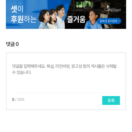
댓글
0
0
/ 300
등록