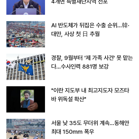
4개면 특별재난지역 선포
AI 반도체가 뒤집은 수출 순위…韓·
대만, 사상 첫 日 추월
경찰, 9월부터 '제 가족 사건' 못 맡는
다…수사인력 881명 보강
"이란 지도부 내 최고지도자 모즈타
바 위독설 확산"
서울 낮 35도 무더위 계속…동해안
최대 150㎜ 폭우