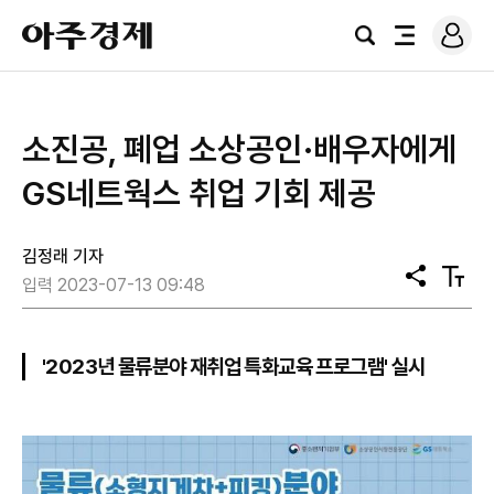
로
아
그
검
전
주
인
색
체
경
메
제
뉴
소진공, 폐업 소상공인·배우자에게
GS네트웍스 취업 기회 제공
김정래 기자
공
텍
입력 2023-07-13 09:48
유
스
트
크
기
'2023년 물류분야 재취업 특화교육 프로그램' 실시