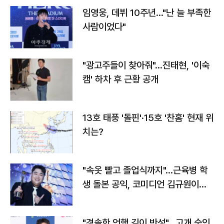
임영웅, 데뷔 10주년…"난 늘 부족한
사람이었다"
"광고주들이 찾아줘"…진태현, '이숙
캠' 하차 후 근황 공개
13호 태풍 '돌핀'·15호 '찬홈' 현재 위
치는?
"속옷 빨고 졸업식까지"…근육병 학
생 돌본 공익, 코미디언 김규원이었
다
"경솔한 언행 깊이 반성"…고개 숙인