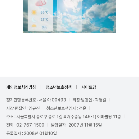
Unmute
개인정보처리방침
청소년보호정책
사이트맵
정기간행등록번호 : 서울 아 00493
회장·발행인 : 곽영길
사장·편집인 : 임규진
청소년보호책임자 : 전운
주소 : 서울특별시 종로구 종로 1길 42(수송동 146-1) 이마빌딩 11층
전화 : 02-767-1500
발행일자 : 2007년 11월 15일
등록일자 : 2008년 01월10일