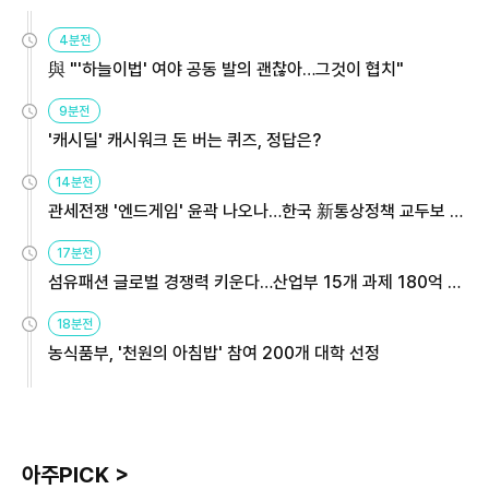
4분전
與 "'하늘이법' 여야 공동 발의 괜찮아…그것이 협치"
9분전
'캐시딜' 캐시워크 돈 버는 퀴즈, 정답은?
14분전
관세전쟁 '엔드게임' 윤곽 나오나…한국 新통상정책 교두보 활
용해야
17분전
섬유패션 글로벌 경쟁력 키운다…산업부 15개 과제 180억 지
원
18분전
농식품부, '천원의 아침밥' 참여 200개 대학 선정
아주PICK >