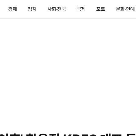
경제
정치
사회·전국
국제
포토
문화·연예