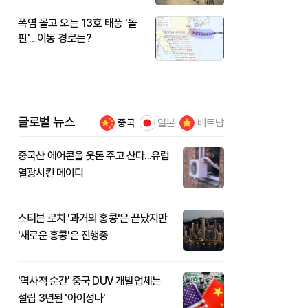
폭염 몰고 오는 13호 태풍 '돌
핀'…이동 경로는?
글로벌 뉴스
중국
일본
베트남
중국산 에어콘을 웃돈 주고 산다...유럽
열광시킨 메이디
스티븐 로치 '과거의 홍콩'은 끝났지만
'새로운 홍콩'은 진행중
'역사적 순간' 중국 DUV 개발업체는
설립 3년된 '아이성나'