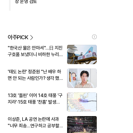
장 운영 검토
아주PICK
"한국산 물은 안마셔"…日 지진
구호품 보냈더니 비하한 누리
꾼
'태도 논란' 정준원 "난 배우 하
면 안 되는 사람인가? 생각 했
다"
13호 '돌핀' 이어 14호 태풍 '구
지라'·15호 태풍 '찬홈' 발생…
현재 위치와 이동경로는?
이상준, LA 공연 논란에 사과
"너무 죄송…연구하고 공부할
것"