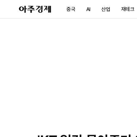
아
중국
AI
산업
재테크
주
경
제