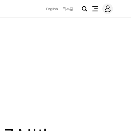
로
English
日本語
그
검
전
인
색
체
메
뉴