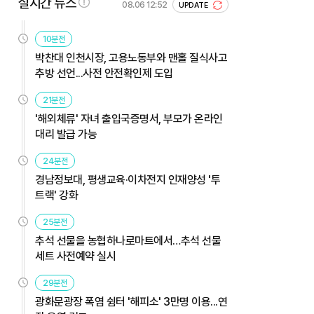
실시간 뉴스
08.06 12:52
UPDATE
10분전
박찬대 인천시장, 고용노동부와 맨홀 질식사고
추방 선언...사전 안전확인제 도입
21분전
'해외체류' 자녀 출입국증명서, 부모가 온라인
대리 발급 가능
24분전
경남정보대, 평생교육·이차전지 인재양성 '투
트랙' 강화
25분전
추석 선물을 농협하나로마트에서…추석 선물
세트 사전예약 실시
29분전
광화문광장 폭염 쉼터 '해피소' 3만명 이용...연