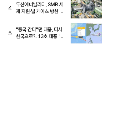
두산에너빌리티, SMR 세
4
제 지원·빌 게이츠 방한 기
대에 5%대 강세
"중국 간다"던 태풍, 다시
5
한국으로?...13호 태풍 '돌
핀' 방향 급전환