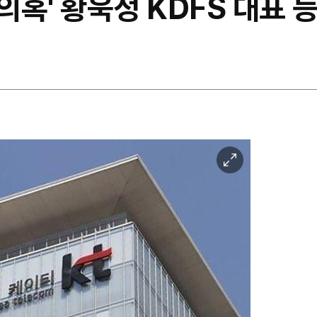
 의혹' 황욱정 KDFS 대표 
이
미
지
확
대