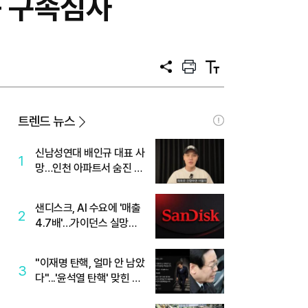
등 구속심사
공
프
텍
유
린
스
트
트
크
기
트렌드 뉴스
신남성연대 배인규 대표 사
1
망…인천 아파트서 숨진 채
발견
샌디스크, AI 수요에 '매출
2
4.7배'…가이던스 실망에
'주가는 하락'
"이재명 탄핵, 얼마 안 남았
3
다"...'윤석열 탄핵' 맞힌 무
당, '성지글' 등장