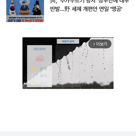
與, '주가누르기 방지' 정부안에 내부
반발…野 세제 개편안 연일 '맹공'
더보기
arrow_forward_ios
Unmute