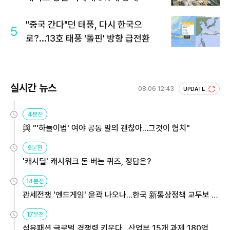
"중국 간다"던 태풍, 다시 한국으
5
로?...13호 태풍 '돌핀' 방향 급전환
실시간 뉴스
08.06 12:43
UPDATE
4분전
與 "'하늘이법' 여야 공동 발의 괜찮아…그것이 협치"
9분전
'캐시딜' 캐시워크 돈 버는 퀴즈, 정답은?
14분전
관세전쟁 '엔드게임' 윤곽 나오나…한국 新통상정책 교두보 활
용해야
17분전
섬유패션 글로벌 경쟁력 키운다…산업부 15개 과제 180억 지