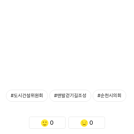
#도시건설위원회
#맨발걷기길조성
#순천시의회
0
0