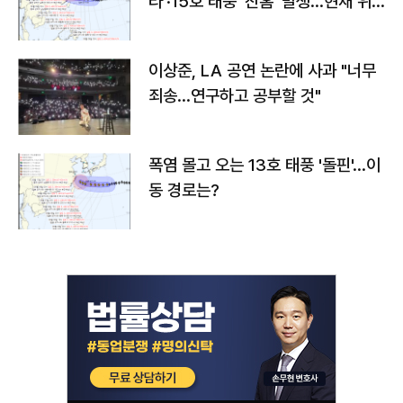
라'·15호 태풍 '찬홈' 발생…현재 위
치와 이동경로는?
이상준, LA 공연 논란에 사과 "너무
죄송…연구하고 공부할 것"
폭염 몰고 오는 13호 태풍 '돌핀'…이
동 경로는?