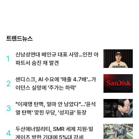
트렌드뉴스
신남성연대 배인규 대표 사망…인천 아
1
파트서 숨진 채 발견
샌디스크, AI 수요에 '매출 4.7배'…가
2
이던스 실망에 '주가는 하락'
"이재명 탄핵, 얼마 안 남았다"...'윤석
3
열 탄핵' 맞힌 무당, '성지글' 등장
두산에너빌리티, SMR 세제 지원·빌
4
게이츠 방한 기대에 5%대 강세