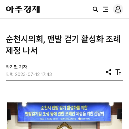
로
아
그
검
전
주
인
색
체
경
메
제
뉴
순천시의회, 맨발 걷기 활성화 조례
제정 나서
박기현 기자
공
텍
입력 2023-07-12 17:43
유
스
트
크
기