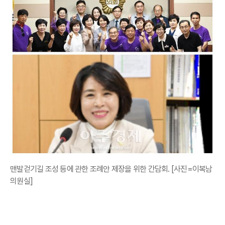
맨발걷기길 조성 등에 관한 조례안 제장을 위한 간담회. [사진=이복남
의원실]