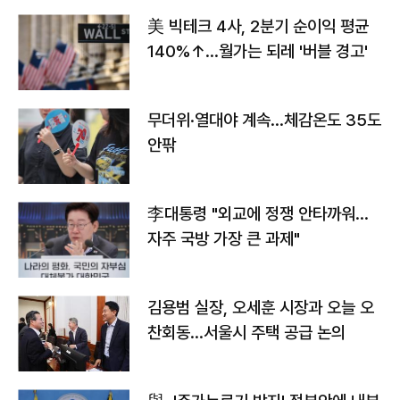
美 빅테크 4사, 2분기 순이익 평균
140%↑…월가는 되레 '버블 경고'
무더위·열대야 계속…체감온도 35도
안팎
李대통령 "외교에 정쟁 안타까워…
자주 국방 가장 큰 과제"
김용범 실장, 오세훈 시장과 오늘 오
찬회동...서울시 주택 공급 논의