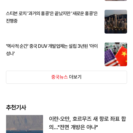
스티븐 로치 '과거의 홍콩'은 끝났지만 '새로운 홍콩'은
진행중
'역사적 순간' 중국 DUV 개발업체는 설립 3년된 '아이
성나'
중국뉴스
더보기
추천기사
이란·오만, 호르무즈 새 항로 좌표 합
의…"전면 개방은 아냐"