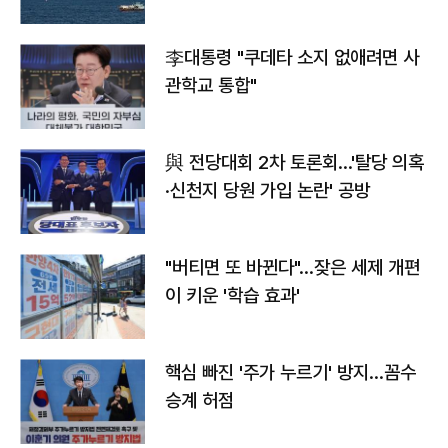
李대통령 "쿠데타 소지 없애려면 사
관학교 통합"
與 전당대회 2차 토론회…'탈당 의혹
·신천지 당원 가입 논란' 공방
"버티면 또 바뀐다"…잦은 세제 개편
이 키운 '학습 효과'
핵심 빠진 '주가 누르기' 방지…꼼수
승계 허점