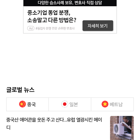
글로벌 뉴스
중국
일본
베트남
중국산 에어콘을 웃돈 주고 산다...유럽 열광시킨 메이
디