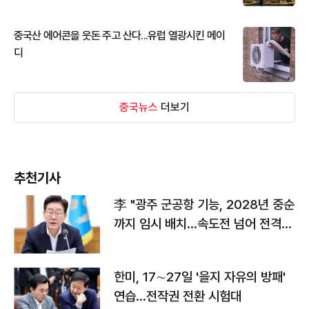
중국산 에어콘을 웃돈 주고 산다...유럽 열광시킨 메이
디
중국뉴스
더보기
추천기사
李 "광주 군공항 기능, 2028년 중순
까지 임시 배치…속도전 넘어 전격
전"
한미, 17∼27일 '을지 자유의 방패'
연습…전작권 전환 시험대