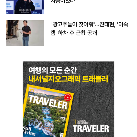
사람이었다"
"광고주들이 찾아줘"…진태현, '이숙
캠' 하차 후 근황 공개