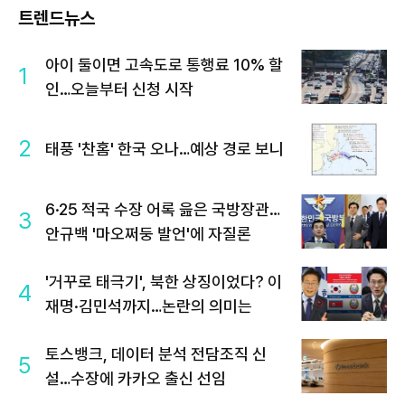
트렌드뉴스
아이 둘이면 고속도로 통행료 10% 할
1
인…오늘부터 신청 시작
2
태풍 '찬홈' 한국 오나…예상 경로 보니
6·25 적국 수장 어록 읊은 국방장관…
3
안규백 '마오쩌둥 발언'에 자질론
'거꾸로 태극기', 북한 상징이었다? 이
4
재명·김민석까지…논란의 의미는
토스뱅크, 데이터 분석 전담조직 신
5
설…수장에 카카오 출신 선임