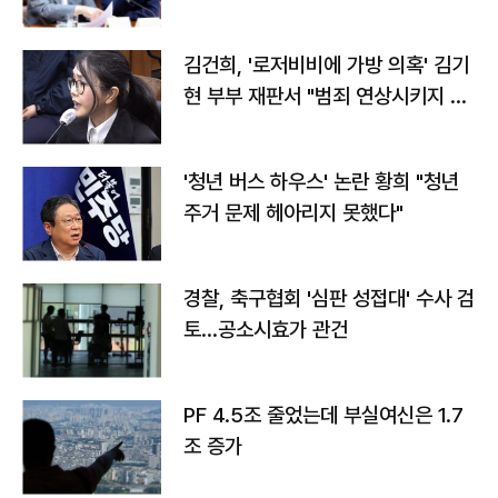
김건희, '로저비비에 가방 의혹' 김기
현 부부 재판서 "범죄 연상시키지 말
라"
'청년 버스 하우스' 논란 황희 "청년
주거 문제 헤아리지 못했다"
경찰, 축구협회 '심판 성접대' 수사 검
토…공소시효가 관건
PF 4.5조 줄었는데 부실여신은 1.7
조 증가