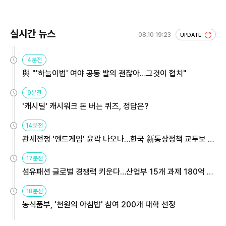
실시간 뉴스
08.10 19:23
UPDATE
4분전
與 "'하늘이법' 여야 공동 발의 괜찮아…그것이 협치"
9분전
'캐시딜' 캐시워크 돈 버는 퀴즈, 정답은?
14분전
관세전쟁 '엔드게임' 윤곽 나오나…한국 新통상정책 교두보 활
용해야
17분전
섬유패션 글로벌 경쟁력 키운다…산업부 15개 과제 180억 지
원
18분전
농식품부, '천원의 아침밥' 참여 200개 대학 선정