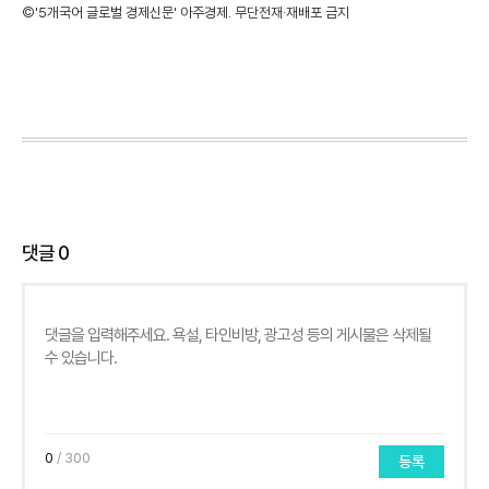
©'5개국어 글로벌 경제신문' 아주경제. 무단전재·재배포 금지
댓글
0
0
/ 300
등록