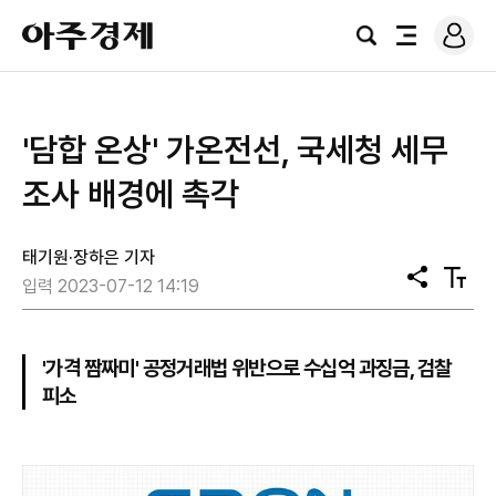
로
아
그
검
전
주
인
색
체
경
메
제
뉴
'담합 온상' 가온전선, 국세청 세무
조사 배경에 촉각
태기원·장하은 기자
공
텍
입력 2023-07-12 14:19
유
스
트
크
기
'가격 짬짜미' 공정거래법 위반으로 수십억 과징금, 검찰
피소