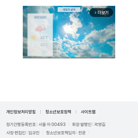
더보기
arrow_forward_ios
Unmute
개인정보처리방침
청소년보호정책
사이트맵
정기간행등록번호 : 서울 아 00493
회장·발행인 : 곽영길
사장·편집인 : 임규진
청소년보호책임자 : 전운