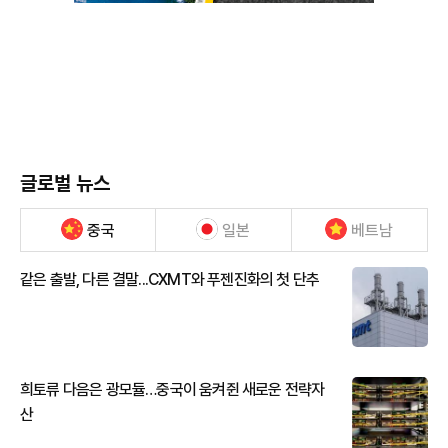
글로벌 뉴스
중국
일본
베트남
같은 출발, 다른 결말...CXMT와 푸젠진화의 첫 단추
희토류 다음은 광모듈…중국이 움켜쥔 새로운 전략자
산