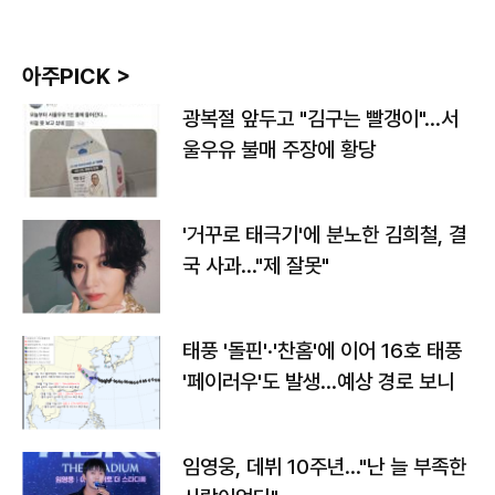
아주PICK >
광복절 앞두고 "김구는 빨갱이"…서
울우유 불매 주장에 황당
'거꾸로 태극기'에 분노한 김희철, 결
국 사과…"제 잘못"
태풍 '돌핀'·'찬홈'에 이어 16호 태풍
'페이러우'도 발생…예상 경로 보니
임영웅, 데뷔 10주년…"난 늘 부족한