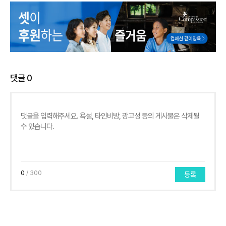
댓글
0
0
/ 300
등록