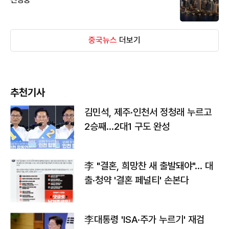
중국뉴스
더보기
추천기사
김민석, 제주·인천서 정청래 누르고
2승째…2대1 구도 완성
李 "결혼, 희망찬 새 출발돼야"… 대
출·청약 '결혼 페널티' 손본다
李대통령 'ISA·주가 누르기' 재검