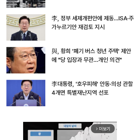
李, 정부 세제개편안에 제동…ISA·주
가누르기안 재검토 지시
與, 황희 '폐기 버스 청년 주택' 제안
에 "당 입장과 무관…개인 의견"
李대통령, '호우피해' 안동·의성 관할
4개면 특별재난지역 선포
더보기
arrow_forward_ios