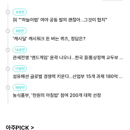
4분전
與 "'하늘이법' 여야 공동 발의 괜찮아…그것이 협치"
9분전
'캐시딜' 캐시워크 돈 버는 퀴즈, 정답은?
14분전
관세전쟁 '엔드게임' 윤곽 나오나…한국 新통상정책 교두보 활
용해야
17분전
섬유패션 글로벌 경쟁력 키운다…산업부 15개 과제 180억 지
원
18분전
농식품부, '천원의 아침밥' 참여 200개 대학 선정
아주PICK >