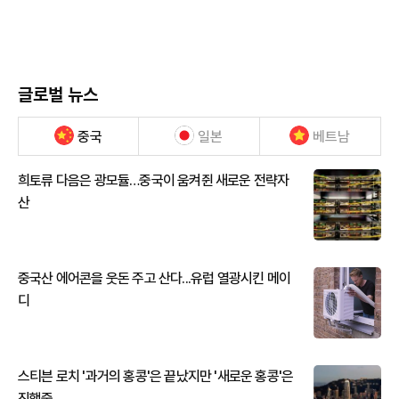
글로벌 뉴스
중국
일본
베트남
희토류 다음은 광모듈…중국이 움켜쥔 새로운 전략자
산
중국산 에어콘을 웃돈 주고 산다...유럽 열광시킨 메이
디
스티븐 로치 '과거의 홍콩'은 끝났지만 '새로운 홍콩'은
진행중