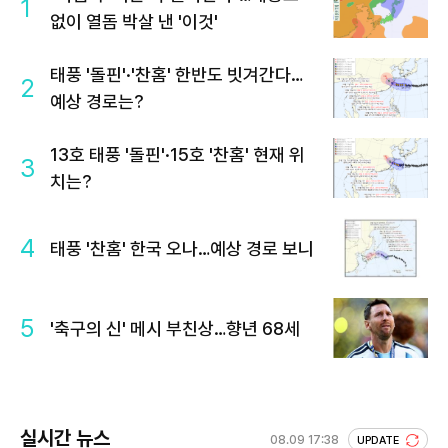
1
없이 열돔 박살 낸 '이것'
태풍 '돌핀'·'찬홈' 한반도 빗겨간다…
2
예상 경로는?
13호 태풍 '돌핀'·15호 '찬홈' 현재 위
3
치는?
4
태풍 '찬홈' 한국 오나…예상 경로 보니
5
'축구의 신' 메시 부친상…향년 68세
실시간 뉴스
08.09 17:38
UPDATE