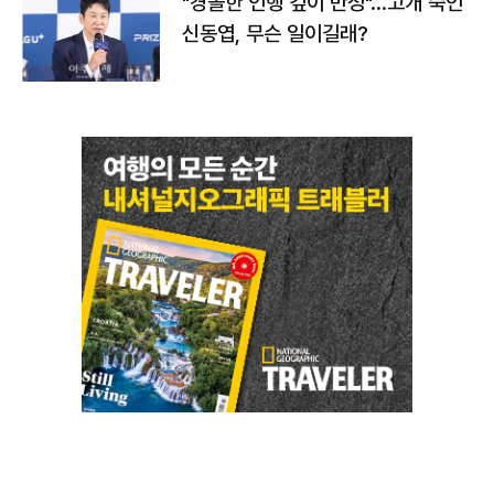
"경솔한 언행 깊이 반성"…고개 숙인
신동엽, 무슨 일이길래?