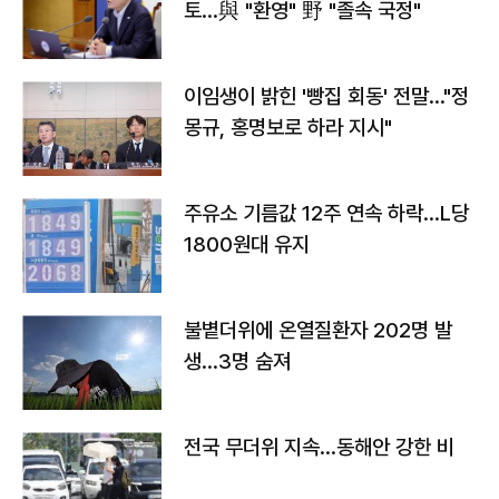
토…與 "환영" 野 "졸속 국정"
이임생이 밝힌 '빵집 회동' 전말…"정
몽규, 홍명보로 하라 지시"
주유소 기름값 12주 연속 하락…L당
1800원대 유지
불볕더위에 온열질환자 202명 발
생…3명 숨져
전국 무더위 지속…동해안 강한 비