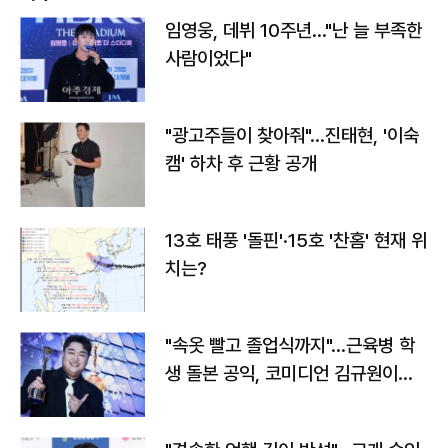
임영웅, 데뷔 10주년…"난 늘 부족한
사람이었다"
"광고주들이 찾아줘"…진태현, '이숙
캠' 하차 후 근황 공개
13호 태풍 '돌핀'·15호 '찬홈' 현재 위
치는?
"속옷 빨고 졸업식까지"…근육병 학
생 돌본 공익, 코미디언 김규원이었
다