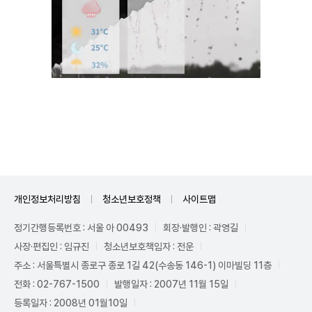
Unmute
개인정보처리방침
청소년보호정책
사이트맵
정기간행등록번호 : 서울 아 00493
회장·발행인 : 곽영길
사장·편집인 : 임규진
청소년보호책임자 : 전운
주소 : 서울특별시 종로구 종로 1길 42(수송동 146-1) 이마빌딩 11층
전화 : 02-767-1500
발행일자 : 2007년 11월 15일
등록일자 : 2008년 01월10일