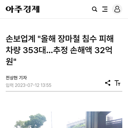
로
아
그
검
전
주
인
색
체
경
메
제
뉴
손보업계 "올해 장마철 침수 피해
차량 353대…추정 손해액 32억
원"
전상현 기자
공
텍
입력 2023-07-12 13:55
유
스
트
크
기