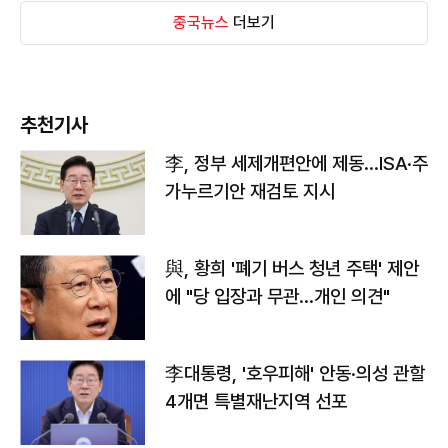
중국뉴스
더보기
추천기사
李, 정부 세제개편안에 제동…ISA·주
가누르기안 재검토 지시
與, 황희 '폐기 버스 청년 주택' 제안
에 "당 입장과 무관…개인 의견"
李대통령, '호우피해' 안동·의성 관할
4개면 특별재난지역 선포