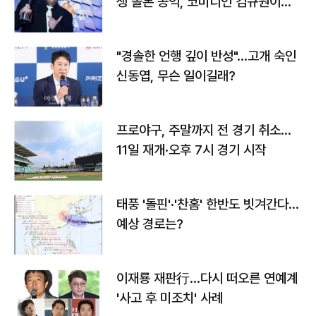
생 돌본 공익, 코미디언 김규원이었
다
"경솔한 언행 깊이 반성"…고개 숙인
신동엽, 무슨 일이길래?
프로야구, 주말까지 전 경기 취소…
11일 재개·오후 7시 경기 시작
태풍 '돌핀'·'찬홈' 한반도 빗겨간다…
예상 경로는?
이재룡 재판行…다시 떠오른 연예계
'사고 후 미조치' 사례