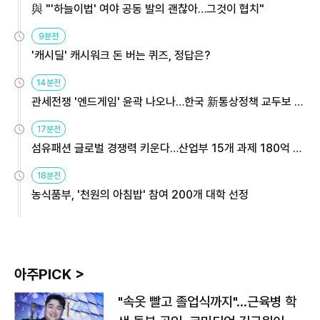
與 "'하늘이법' 여야 공동 발의 괜찮아…그것이 협치"
9분전
'캐시딜' 캐시워크 돈 버는 퀴즈, 정답은?
14분전
관세전쟁 '엔드게임' 윤곽 나오나…한국 新통상정책 교두보 활
용해야
17분전
섬유패션 글로벌 경쟁력 키운다…산업부 15개 과제 180억 지
원
18분전
농식품부, '천원의 아침밥' 참여 200개 대학 선정
아주PICK >
"속옷 빨고 졸업식까지"…근육병 학