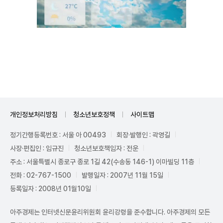
Unmute
개인정보처리방침
청소년보호정책
사이트맵
정기간행등록번호 : 서울 아 00493
회장·발행인 : 곽영길
사장·편집인 : 임규진
청소년보호책임자 : 전운
주소 : 서울특별시 종로구 종로 1길 42(수송동 146-1) 이마빌딩 11층
전화 : 02-767-1500
발행일자 : 2007년 11월 15일
등록일자 : 2008년 01월10일
아주경제는 인터넷신문윤리위원회 윤리강령을 준수합니다. 아주경제의 모든