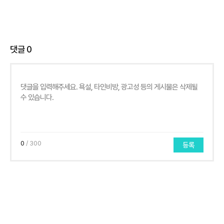
댓글
0
0
/ 300
등록