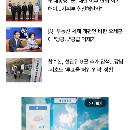
李대통령 "군, 내란 이후 신뢰 회복
해야…지휘부 헌신해달라"
與, 부동산 세제 개편안 비판 오세훈
에 '맹공'…"공급 억제기"
합수본, 선관위 9곳 추가 압색…강남
·서초도 '투표율 허위 입력' 정황
더보기
arrow_forward_ios