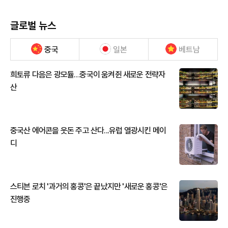
글로벌 뉴스
중국
일본
베트남
희토류 다음은 광모듈…중국이 움켜쥔 새로운 전략자
산
중국산 에어콘을 웃돈 주고 산다...유럽 열광시킨 메이
디
스티븐 로치 '과거의 홍콩'은 끝났지만 '새로운 홍콩'은
진행중