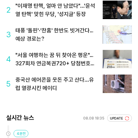
"이재명 탄핵, 얼마 안 남았다"...'윤석
2
열 탄핵' 맞힌 무당, '성지글' 등장
태풍 '돌핀'·'찬홈' 한반도 빗겨간다…
3
예상 경로는?
"서울 여행하는 꿈 뒤 찾아온 행운"…
4
327회차 연금복권720+ 당첨번호조
회 주목
중국산 에어콘을 웃돈 주고 산다...유
5
럽 열광시킨 메이디
실시간 뉴스
08.08 18:35
UPDATE
4분전