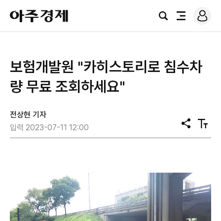
로
아
그
검
전
주
인
색
체
경
메
제
뉴
보험개발원 "카히스토리로 침수차
량 무료 조회하세요"
전상현 기자
공
텍
입력 2023-07-11 12:00
유
스
트
크
기