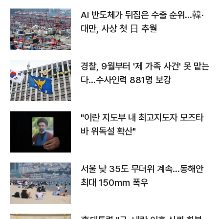
AI 반도체가 뒤집은 수출 순위…韓·
대만, 사상 첫 日 추월
경찰, 9월부터 '제 가족 사건' 못 맡는
다…수사인력 881명 보강
"이란 지도부 내 최고지도자 모즈타
바 위독설 확산"
서울 낮 35도 무더위 계속…동해안
최대 150㎜ 폭우