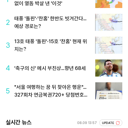
없이 열돔 박살 낸 '이것'
태풍 '돌핀'·'찬홈' 한반도 빗겨간다…
2
예상 경로는?
13호 태풍 '돌핀'·15호 '찬홈' 현재 위
3
치는?
4
'축구의 신' 메시 부친상…향년 68세
"서울 여행하는 꿈 뒤 찾아온 행운"…
5
327회차 연금복권720+ 당첨번호조
회 주목
실시간 뉴스
08.09 13:57
UPDATE