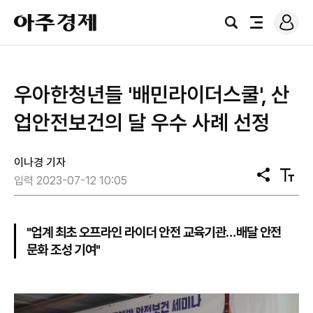
로
아
그
검
전
주
인
색
체
경
메
제
뉴
​우아한청년들 '배민라이더스쿨', 산
업안전보건의 달 우수 사례 선정
이나경 기자
공
텍
입력 2023-07-12 10:05
유
스
트
크
기
"업계 최초 오프라인 라이더 안전 교육기관…배달 안전
문화 조성 기여"