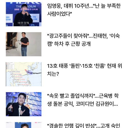
임영웅, 데뷔 10주년…"난 늘 부족한
사람이었다"
"광고주들이 찾아줘"…진태현, '이숙
캠' 하차 후 근황 공개
13호 태풍 '돌핀'·15호 '찬홈' 현재 위
치는?
"속옷 빨고 졸업식까지"…근육병 학
생 돌본 공익, 코미디언 김규원이었
다
"경솔한 언행 깊이 반성"…고개 숙인