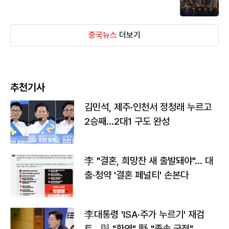
중국뉴스
더보기
추천기사
김민석, 제주·인천서 정청래 누르고
2승째…2대1 구도 완성
李 "결혼, 희망찬 새 출발돼야"… 대
출·청약 '결혼 페널티' 손본다
李대통령 'ISA·주가 누르기' 재검
토…與 "환영" 野 "졸속 국정"