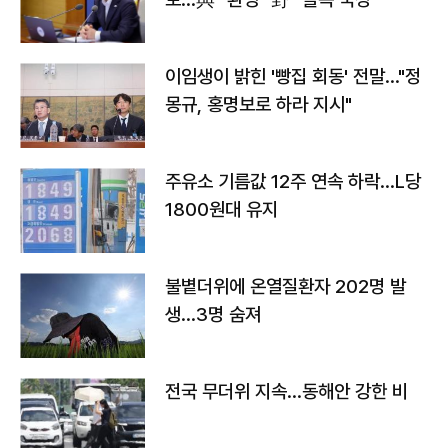
이임생이 밝힌 '빵집 회동' 전말…"정
몽규, 홍명보로 하라 지시"
주유소 기름값 12주 연속 하락…L당
1800원대 유지
불볕더위에 온열질환자 202명 발
생…3명 숨져
전국 무더위 지속…동해안 강한 비