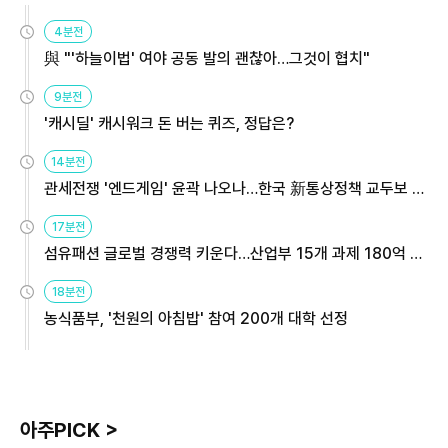
4분전
與 "'하늘이법' 여야 공동 발의 괜찮아…그것이 협치"
9분전
'캐시딜' 캐시워크 돈 버는 퀴즈, 정답은?
14분전
관세전쟁 '엔드게임' 윤곽 나오나…한국 新통상정책 교두보 활
용해야
17분전
섬유패션 글로벌 경쟁력 키운다…산업부 15개 과제 180억 지
원
18분전
농식품부, '천원의 아침밥' 참여 200개 대학 선정
아주PICK >