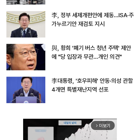
李, 정부 세제개편안에 제동…ISA·주
가누르기안 재검토 지시
與, 황희 '폐기 버스 청년 주택' 제안
에 "당 입장과 무관…개인 의견"
李대통령, '호우피해' 안동·의성 관할
4개면 특별재난지역 선포
더보기
arrow_forward_ios