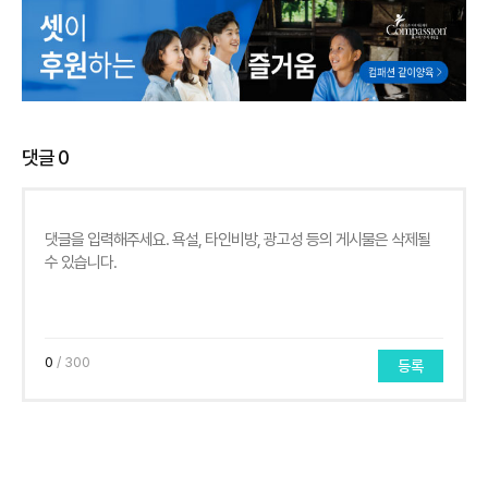
댓글
0
0
/ 300
등록