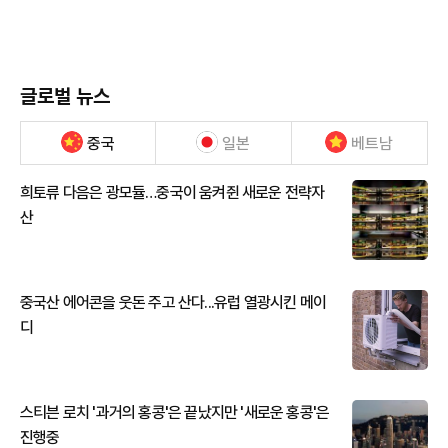
글로벌 뉴스
중국
일본
베트남
희토류 다음은 광모듈…중국이 움켜쥔 새로운 전략자
산
중국산 에어콘을 웃돈 주고 산다...유럽 열광시킨 메이
디
스티븐 로치 '과거의 홍콩'은 끝났지만 '새로운 홍콩'은
진행중