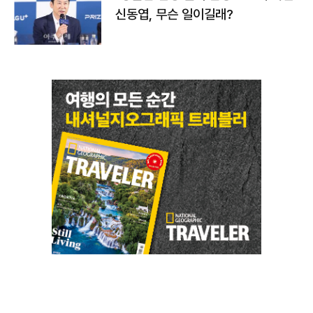
신동엽, 무슨 일이길래?