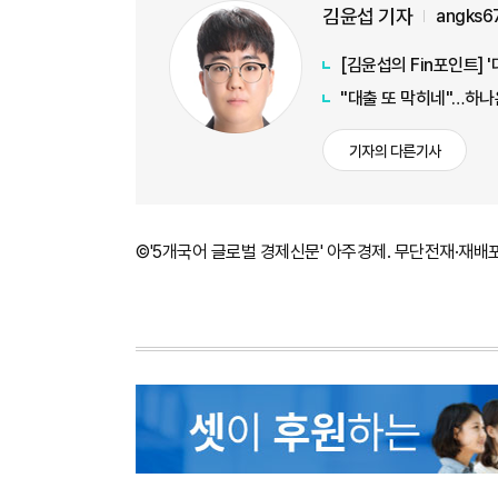
김윤섭 기자
angks6
[김윤섭의 Fin포인트] 
"대출 또 막히네"…하나
기자의 다른기사
©'5개국어 글로벌 경제신문' 아주경제. 무단전재·재배