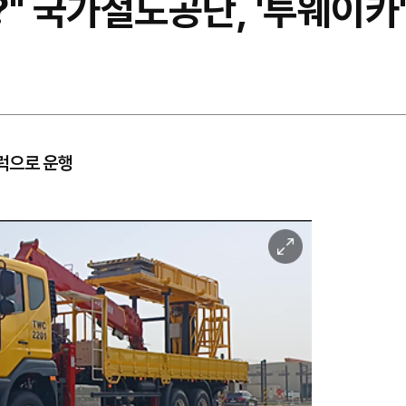
" 국가철도공단, '투웨이카'
럭으로 운행
이
미
지
확
대