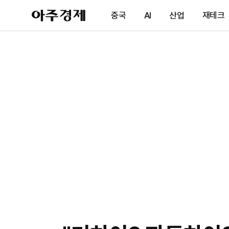
아
중국
AI
산업
재테크
주
경
제