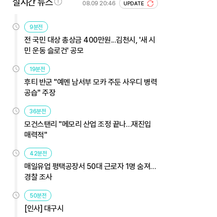
실시간 뉴스
08.09 20:46
UPDATE
9분전
전 국민 대상 총상금 400만원...김천시, '새 시
민 운동 슬로건' 공모
19분전
후티 반군 "예멘 남서부 모카 주둔 사우디 병력
공습" 주장
36분전
모건스탠리 "메모리 산업 조정 끝나…재진입
매력적"
42분전
매일유업 평택공장서 50대 근로자 1명 숨져…
경찰 조사
50분전
[인사] 대구시