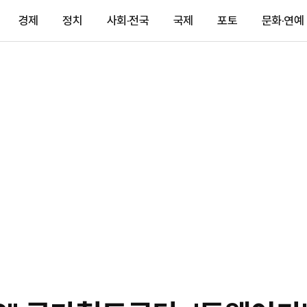
경제
정치
사회·전국
국제
포토
문화·연예