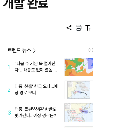
 개발 완료
공
프
텍
유
린
스
트
트
크
기
트렌드 뉴스
"다음 주 기온 뚝 떨어진
1
다"…태풍도 없이 열돔 박
살 낸 '이것'
태풍 '찬홈' 한국 오나…예
2
상 경로 보니
태풍 '돌핀'·'찬홈' 한반도
3
빗겨간다…예상 경로는?