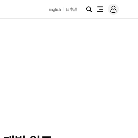
로
English
日本語
그
검
전
인
색
체
메
뉴