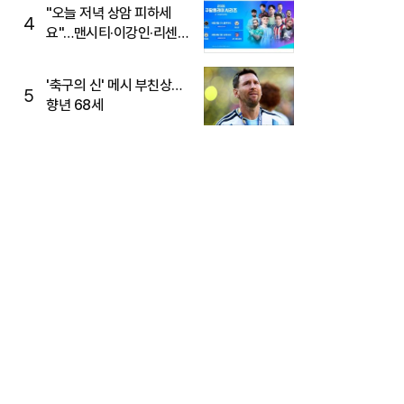
"오늘 저녁 상암 피하세
4
요"…맨시티·이강인·리센느
뜬다, 6호선 혼잡 예상
'축구의 신' 메시 부친상…
5
향년 68세