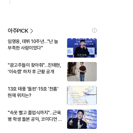
아주PICK
임영웅, 데뷔 10주년…"난 늘
부족한 사람이었다"
"광고주들이 찾아줘"…진태현,
'이숙캠' 하차 후 근황 공개
13호 태풍 '돌핀'·15호 '찬홈'
현재 위치는?
"속옷 빨고 졸업식까지"…근육
병 학생 돌본 공익, 코미디언 김
규원이었다