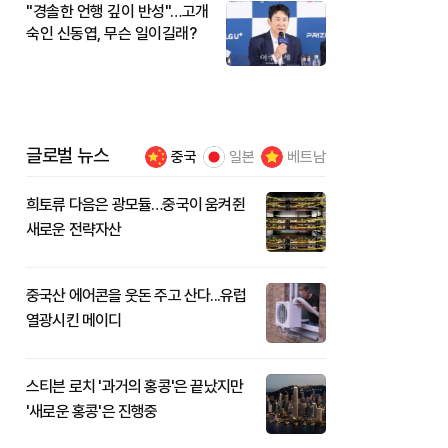
"경솔한 언행 깊이 반성"…고개
숙인 신동엽, 무슨 일이길래?
글로벌 뉴스
중국
일본
베트남
희토류 다음은 광모듈…중국이 움켜쥔
새로운 전략자산
중국산 에어콘을 웃돈 주고 산다...유럽
열광시킨 메이디
스티븐 로치 '과거의 홍콩'은 끝났지만
'새로운 홍콩'은 진행중