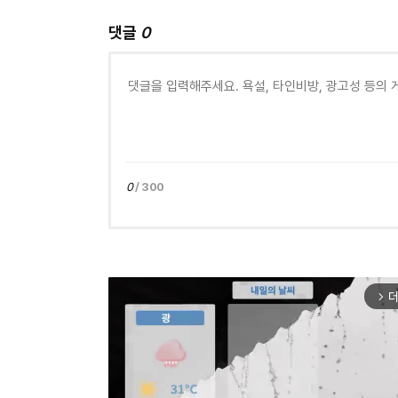
댓글
0
0
/ 300
더
arrow_forward_ios