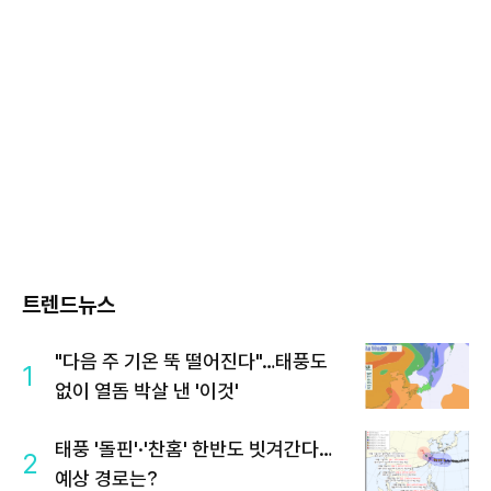
트렌드뉴스
"다음 주 기온 뚝 떨어진다"…태풍도
1
없이 열돔 박살 낸 '이것'
태풍 '돌핀'·'찬홈' 한반도 빗겨간다…
2
예상 경로는?