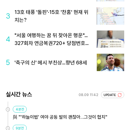
13호 태풍 '돌핀'·15호 '찬홈' 현재 위
3
치는?
"서울 여행하는 꿈 뒤 찾아온 행운"…
4
327회차 연금복권720+ 당첨번호조
회 주목
5
'축구의 신' 메시 부친상…향년 68세
실시간 뉴스
08.09 11:42
UPDATE
4분전
與 "'하늘이법' 여야 공동 발의 괜찮아…그것이 협치"
9분전