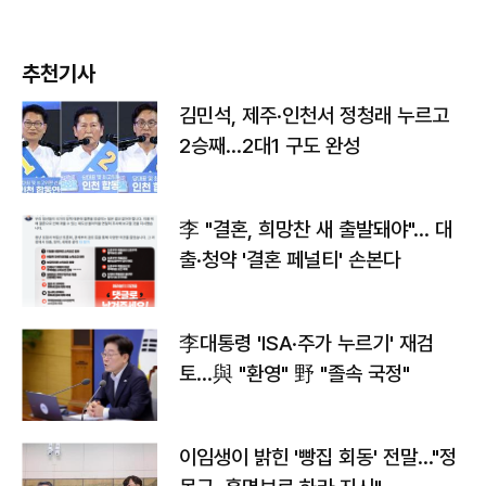
추천기사
김민석, 제주·인천서 정청래 누르고
2승째…2대1 구도 완성
李 "결혼, 희망찬 새 출발돼야"… 대
출·청약 '결혼 페널티' 손본다
李대통령 'ISA·주가 누르기' 재검
토…與 "환영" 野 "졸속 국정"
이임생이 밝힌 '빵집 회동' 전말…"정