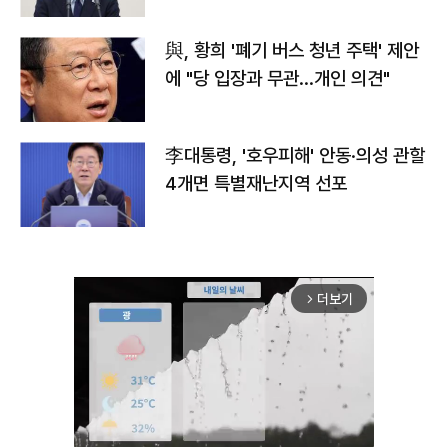
與, 황희 '폐기 버스 청년 주택' 제안
에 "당 입장과 무관…개인 의견"
李대통령, '호우피해' 안동·의성 관할
4개면 특별재난지역 선포
더보기
arrow_forward_ios