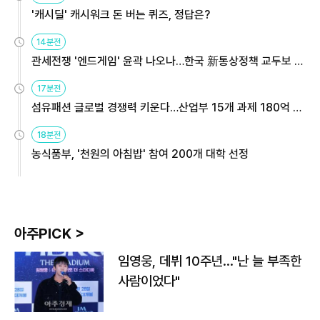
'캐시딜' 캐시워크 돈 버는 퀴즈, 정답은?
14분전
관세전쟁 '엔드게임' 윤곽 나오나…한국 新통상정책 교두보 활
용해야
17분전
섬유패션 글로벌 경쟁력 키운다…산업부 15개 과제 180억 지
원
18분전
농식품부, '천원의 아침밥' 참여 200개 대학 선정
아주PICK >
임영웅, 데뷔 10주년…"난 늘 부족한
사람이었다"