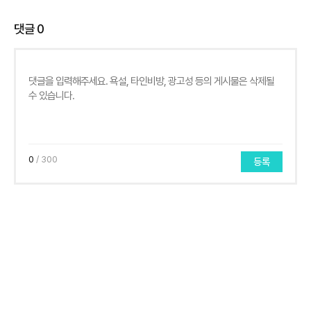
댓글
0
0
/ 300
등록