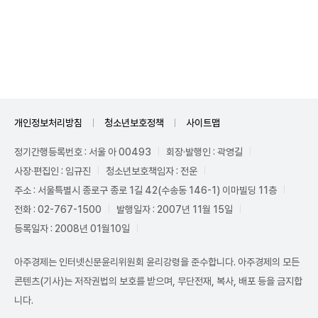
Unmute
개인정보처리방침
청소년보호정책
사이트맵
정기간행등록번호 : 서울 아 00493
회장·발행인 : 곽영길
사장·편집인 : 임규진
청소년보호책임자 : 전운
주소 : 서울특별시 종로구 종로 1길 42(수송동 146-1) 이마빌딩 11층
전화 : 02-767-1500
발행일자 : 2007년 11월 15일
등록일자 : 2008년 01월10일
아주경제는 인터넷신문윤리위원회 윤리강령을 준수합니다. 아주경제의 모든
콘텐츠(기사)는 저작권법의 보호를 받으며, 무단전재, 복사, 배포 등을 금지합
니다.