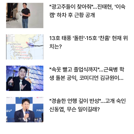
"광고주들이 찾아줘"…진태현, '이숙
캠' 하차 후 근황 공개
13호 태풍 '돌핀'·15호 '찬홈' 현재 위
치는?
"속옷 빨고 졸업식까지"…근육병 학
생 돌본 공익, 코미디언 김규원이었
다
"경솔한 언행 깊이 반성"…고개 숙인
신동엽, 무슨 일이길래?