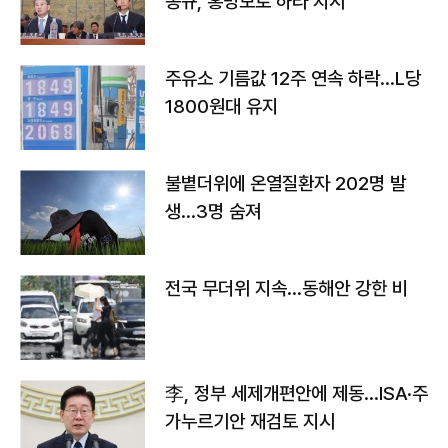
몽규, 홍명보로 하라 지시"
주유소 기름값 12주 연속 하락…L당
1800원대 유지
불볕더위에 온열질환자 202명 발
생…3명 숨져
전국 무더위 지속…동해안 강한 비
李, 정부 세제개편안에 제동…ISA·주
가누르기안 재검토 지시