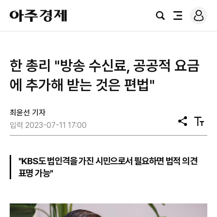
로
아
그
검
전
주
인
색
체
경
메
제
뉴
한 총리 "방송 수신료, 공공적 요금
에 추가해 받는 것은 편법"
최윤선 기자
공
텍
입력 2023-07-11 17:00
유
스
트
크
기
"KBS도 법인격을 가진 시민으로서 필요하면 법적 의견
표명 가능"