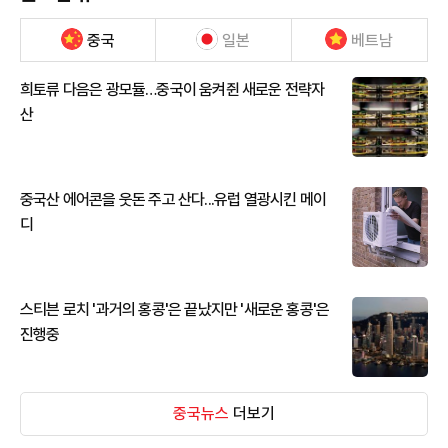
중국
일본
베트남
희토류 다음은 광모듈…중국이 움켜쥔 새로운 전략자
산
중국산 에어콘을 웃돈 주고 산다...유럽 열광시킨 메이
디
스티븐 로치 '과거의 홍콩'은 끝났지만 '새로운 홍콩'은
진행중
중국뉴스
더보기