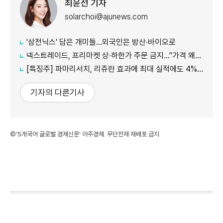
최윤선 기자
solarchoi@ajunews.com
'삼전닉스' 담은 개미들…외국인은 방산·바이오로
넥스트레이드, 프리마켓 상·하한가 주문 금지…"가격 왜곡 방지"
[특징주] 파마리서치, 리쥬란 효과에 최대 실적에도 4%대 약세
기자의 다른기사
©'5개국어 글로벌 경제신문' 아주경제. 무단전재·재배포 금지