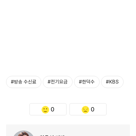
#방송 수신료
#전기요금
#한덕수
#KBS
0
0