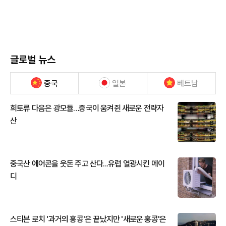
글로벌 뉴스
중국
일본
베트남
희토류 다음은 광모듈…중국이 움켜쥔 새로운 전략자
산
중국산 에어콘을 웃돈 주고 산다...유럽 열광시킨 메이
디
스티븐 로치 '과거의 홍콩'은 끝났지만 '새로운 홍콩'은