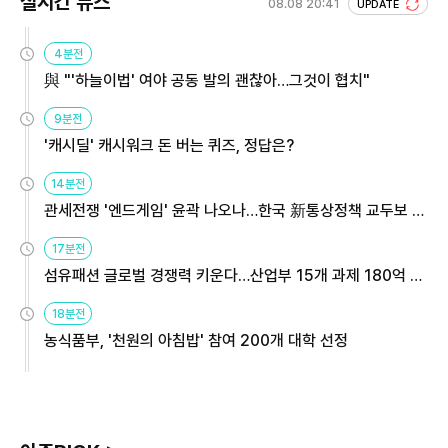
실시간 뉴스
08.08 20:41
UPDATE
4분전
與 "'하늘이법' 여야 공동 발의 괜찮아…그것이 협치"
9분전
'캐시딜' 캐시워크 돈 버는 퀴즈, 정답은?
14분전
관세전쟁 '엔드게임' 윤곽 나오나…한국 新통상정책 교두보 활
용해야
17분전
섬유패션 글로벌 경쟁력 키운다…산업부 15개 과제 180억 지
원
18분전
농식품부, '천원의 아침밥' 참여 200개 대학 선정