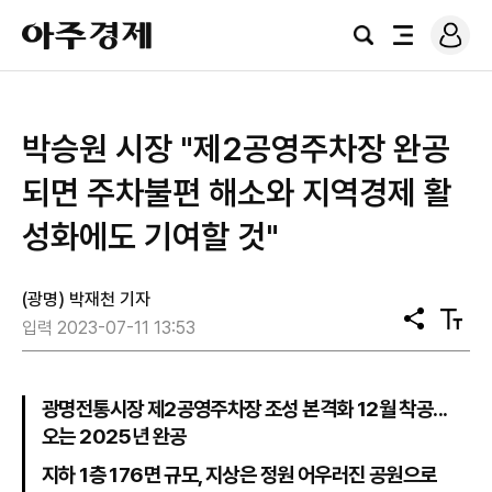
로
아
그
검
전
주
인
색
체
경
메
제
뉴
박승원 시장 "제2공영주차장 완공
되면 주차불편 해소와 지역경제 활
성화에도 기여할 것"
(광명) 박재천 기자
공
텍
입력 2023-07-11 13:53
유
스
트
크
기
광명전통시장 제2공영주차장 조성 본격화 12월 착공...
오는 2025년 완공
지하 1층 176면 규모, 지상은 정원 어우러진 공원으로