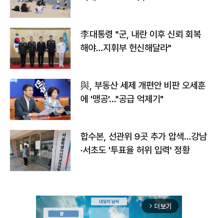
李대통령 "군, 내란 이후 신뢰 회복
해야…지휘부 헌신해달라"
與, 부동산 세제 개편안 비판 오세훈
에 '맹공'…"공급 억제기"
합수본, 선관위 9곳 추가 압색…강남
·서초도 '투표율 허위 입력' 정황
더보기
arrow_forward_ios