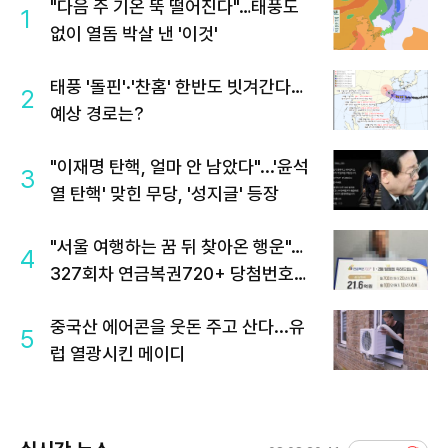
"다음 주 기온 뚝 떨어진다"…태풍도
1
없이 열돔 박살 낸 '이것'
태풍 '돌핀'·'찬홈' 한반도 빗겨간다…
2
예상 경로는?
"이재명 탄핵, 얼마 안 남았다"...'윤석
3
열 탄핵' 맞힌 무당, '성지글' 등장
"서울 여행하는 꿈 뒤 찾아온 행운"…
4
327회차 연금복권720+ 당첨번호조
회 주목
중국산 에어콘을 웃돈 주고 산다...유
5
럽 열광시킨 메이디