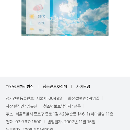
Unmute
개인정보처리방침
청소년보호정책
사이트맵
정기간행등록번호 : 서울 아 00493
회장·발행인 : 곽영길
사장·편집인 : 임규진
청소년보호책임자 : 전운
주소 : 서울특별시 종로구 종로 1길 42(수송동 146-1) 이마빌딩 11층
전화 : 02-767-1500
발행일자 : 2007년 11월 15일
등록일자 : 2008년 01월10일