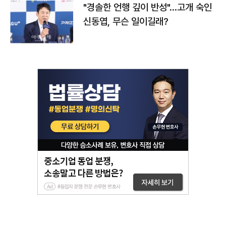
"경솔한 언행 깊이 반성"…고개 숙인
신동엽, 무슨 일이길래?