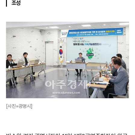
조성
[사진=광명시]