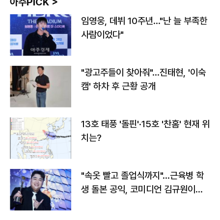
아주PICK >
임영웅, 데뷔 10주년…"난 늘 부족한
사람이었다"
"광고주들이 찾아줘"…진태현, '이숙
캠' 하차 후 근황 공개
13호 태풍 '돌핀'·15호 '찬홈' 현재 위
치는?
"속옷 빨고 졸업식까지"…근육병 학
생 돌본 공익, 코미디언 김규원이었
다