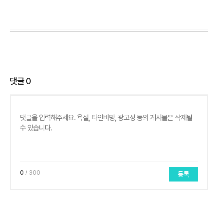
댓글
0
0
/ 300
등록