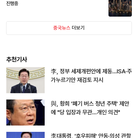
진행중
중국뉴스
더보기
추천기사
李, 정부 세제개편안에 제동…ISA·주
가누르기안 재검토 지시
與, 황희 '폐기 버스 청년 주택' 제안
에 "당 입장과 무관…개인 의견"
李대통령, '호우피해' 안동·의성 관할