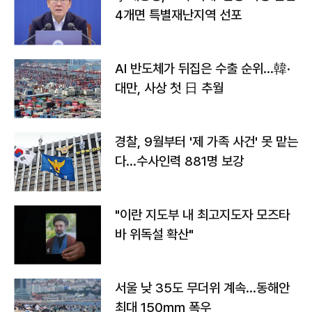
4개면 특별재난지역 선포
AI 반도체가 뒤집은 수출 순위…韓·
대만, 사상 첫 日 추월
경찰, 9월부터 '제 가족 사건' 못 맡는
다…수사인력 881명 보강
"이란 지도부 내 최고지도자 모즈타
바 위독설 확산"
서울 낮 35도 무더위 계속…동해안
최대 150㎜ 폭우