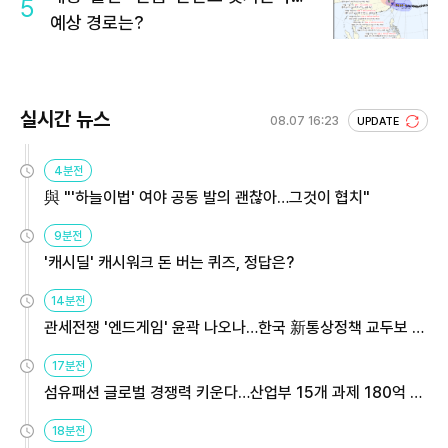
5
예상 경로는?
실시간 뉴스
08.07 16:23
UPDATE
4분전
與 "'하늘이법' 여야 공동 발의 괜찮아…그것이 협치"
9분전
'캐시딜' 캐시워크 돈 버는 퀴즈, 정답은?
14분전
관세전쟁 '엔드게임' 윤곽 나오나…한국 新통상정책 교두보 활
용해야
17분전
섬유패션 글로벌 경쟁력 키운다…산업부 15개 과제 180억 지
원
18분전