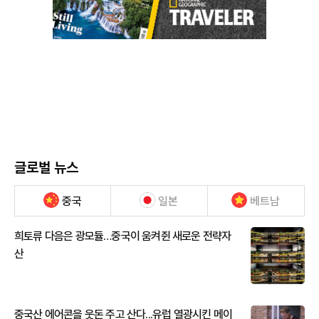
글로벌 뉴스
중국
일본
베트남
희토류 다음은 광모듈…중국이 움켜쥔 새로운 전략자
산
중국산 에어콘을 웃돈 주고 산다...유럽 열광시킨 메이