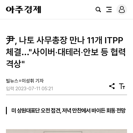
로
아
그
검
전
주
인
색
체
경
메
제
뉴
尹, 나토 사무총장 만나 11개 ITPP
체결..."사이버‧대테러‧안보 등 협력
격상"
빌뉴스=이성휘 기자
공
텍
입력 2023-07-11 05:21
유
스
트
크
기
미 상원대표단 오전 접견, 저녁 만찬에서 바이든 회동 전망