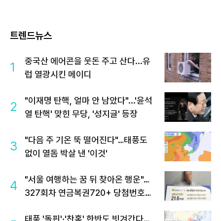
트렌드뉴스
중국산 에어콘을 웃돈 주고 산다...유
1
럽 열광시킨 메이디
"이재명 탄핵, 얼마 안 남았다"...'윤석
2
열 탄핵' 맞힌 무당, '성지글' 등장
"다음 주 기온 뚝 떨어진다"…태풍도
3
없이 열돔 박살 낸 '이것'
"서울 여행하는 꿈 뒤 찾아온 행운"…
4
327회차 연금복권720+ 당첨번호조
회 주목
태풍 '돌핀'·'찬홈' 한반도 빗겨간다…