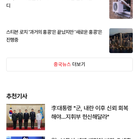
디
스티븐 로치 '과거의 홍콩'은 끝났지만 '새로운 홍콩'은
진행중
중국뉴스
더보기
추천기사
李대통령 "군, 내란 이후 신뢰 회복
해야…지휘부 헌신해달라"