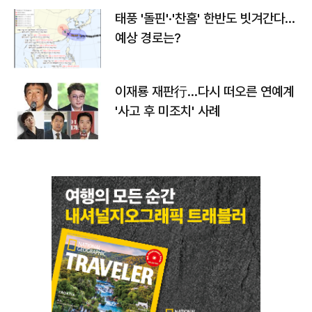
태풍 '돌핀'·'찬홈' 한반도 빗겨간다…
예상 경로는?
이재룡 재판行…다시 떠오른 연예계
'사고 후 미조치' 사례