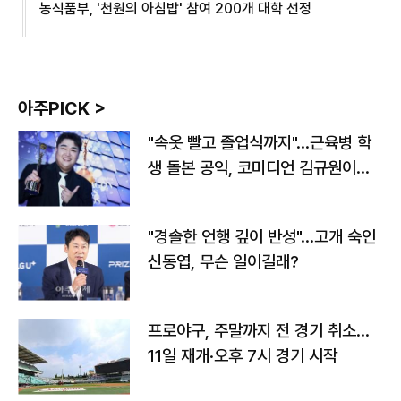
농식품부, '천원의 아침밥' 참여 200개 대학 선정
아주PICK >
"속옷 빨고 졸업식까지"…근육병 학
생 돌본 공익, 코미디언 김규원이었
다
"경솔한 언행 깊이 반성"…고개 숙인
신동엽, 무슨 일이길래?
프로야구, 주말까지 전 경기 취소…
11일 재개·오후 7시 경기 시작