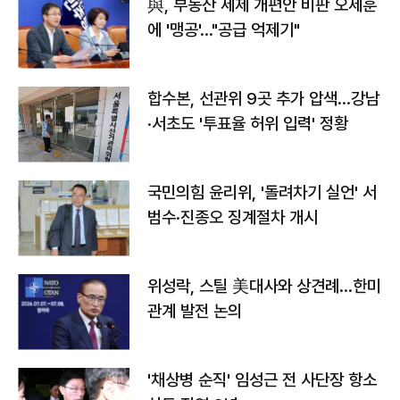
與, 부동산 세제 개편안 비판 오세훈
에 '맹공'…"공급 억제기"
합수본, 선관위 9곳 추가 압색…강남
·서초도 '투표율 허위 입력' 정황
국민의힘 윤리위, '돌려차기 실언' 서
범수·진종오 징계절차 개시
위성락, 스틸 美대사와 상견례…한미
관계 발전 논의
'채상병 순직' 임성근 전 사단장 항소