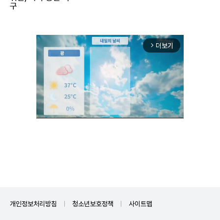
구"
더보기
arrow_forward_ios
Unmute
개인정보처리방침
청소년보호정책
사이트맵