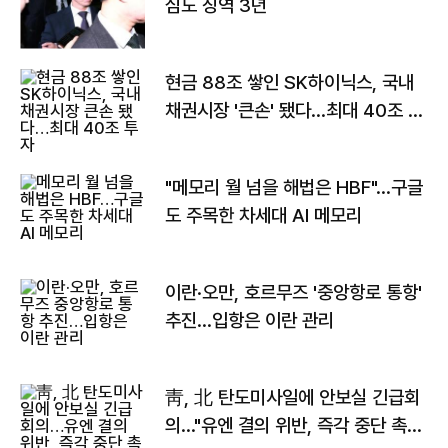
심도 징역 3년
현금 88조 쌓인 SK하이닉스, 국내
채권시장 '큰손' 됐다…최대 40조 투
자
"메모리 월 넘을 해법은 HBF"…구글
도 주목한 차세대 AI 메모리
이란·오만, 호르무즈 '중앙항로 통항'
추진…입항은 이란 관리
靑, 北 탄도미사일에 안보실 긴급회
의…"유엔 결의 위반, 즉각 중단 촉