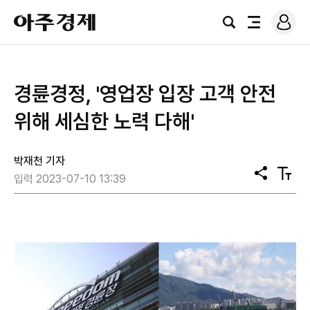
로
아
그
검
전
주
인
색
체
경
메
제
뉴
경륜경정, '영업장 입장 고객 안전
위해 세심한 노력 다해'
박재천 기자
공
텍
입력 2023-07-10 13:39
유
스
트
크
기