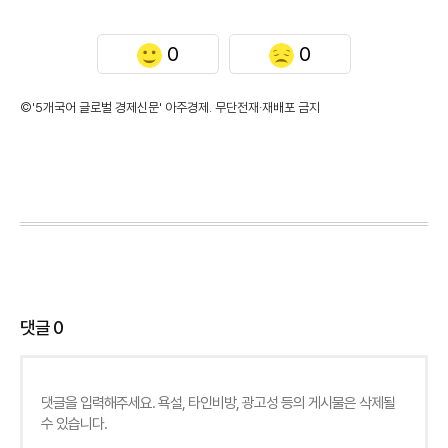
0
0
©'5개국어 글로벌 경제신문' 아주경제. 무단전재·재배포 금지
댓글
0