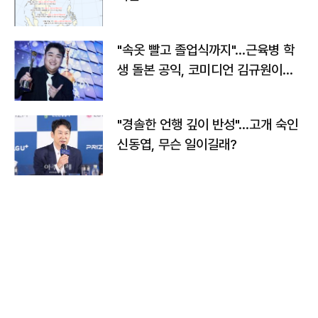
"속옷 빨고 졸업식까지"…근육병 학
생 돌본 공익, 코미디언 김규원이었
다
"경솔한 언행 깊이 반성"…고개 숙인
신동엽, 무슨 일이길래?