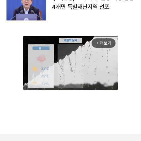
4개면 특별재난지역 선포
더보기
arrow_forward_ios
Unmute