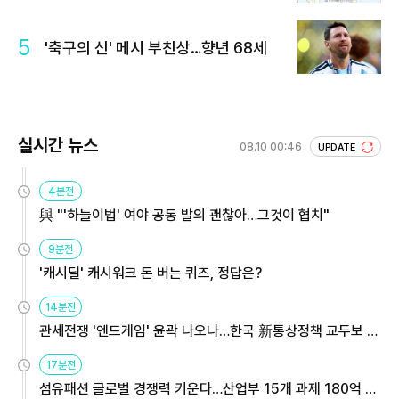
5
'축구의 신' 메시 부친상…향년 68세
실시간 뉴스
08.10 00:46
UPDATE
4분전
與 "'하늘이법' 여야 공동 발의 괜찮아…그것이 협치"
9분전
'캐시딜' 캐시워크 돈 버는 퀴즈, 정답은?
14분전
관세전쟁 '엔드게임' 윤곽 나오나…한국 新통상정책 교두보 활
용해야
17분전
섬유패션 글로벌 경쟁력 키운다…산업부 15개 과제 180억 지