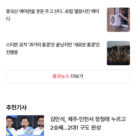
중국산 에어콘을 웃돈 주고 산다...유럽 열광시킨 메이
디
스티븐 로치 '과거의 홍콩'은 끝났지만 '새로운 홍콩'은
진행중
중국뉴스
더보기
추천기사
김민석, 제주·인천서 정청래 누르고
2승째…2대1 구도 완성