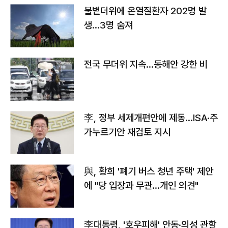
불볕더위에 온열질환자 202명 발
생…3명 숨져
전국 무더위 지속…동해안 강한 비
李, 정부 세제개편안에 제동…ISA·주
가누르기안 재검토 지시
與, 황희 '폐기 버스 청년 주택' 제안
에 "당 입장과 무관…개인 의견"
李대통령, '호우피해' 안동·의성 관할