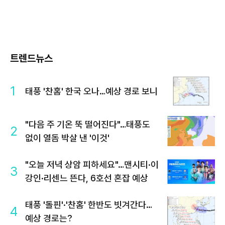
트렌드뉴스
1
태풍 '찬홈' 한국 오나…예상 경로 보니
"다음 주 기온 뚝 떨어진다"…태풍도
2
없이 열돔 박살 낸 '이것'
"오늘 저녁 상암 피하세요"…맨시티·이
3
강인·리센느 뜬다, 6호선 혼잡 예상
태풍 '돌핀'·'찬홈' 한반도 빗겨간다…
4
예상 경로는?