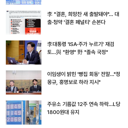
李 "결혼, 희망찬 새 출발돼야"… 대
출·청약 '결혼 페널티' 손본다
李대통령 'ISA·주가 누르기' 재검
토…與 "환영" 野 "졸속 국정"
이임생이 밝힌 '빵집 회동' 전말…"정
몽규, 홍명보로 하라 지시"
주유소 기름값 12주 연속 하락…L당
1800원대 유지