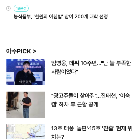
원
18분전
농식품부, '천원의 아침밥' 참여 200개 대학 선정
아주PICK >
임영웅, 데뷔 10주년…"난 늘 부족한
사람이었다"
"광고주들이 찾아줘"…진태현, '이숙
캠' 하차 후 근황 공개
13호 태풍 '돌핀'·15호 '찬홈' 현재 위
치는?