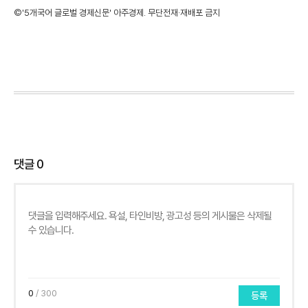
©'5개국어 글로벌 경제신문' 아주경제. 무단전재·재배포 금지
댓글
0
0
/ 300
등록