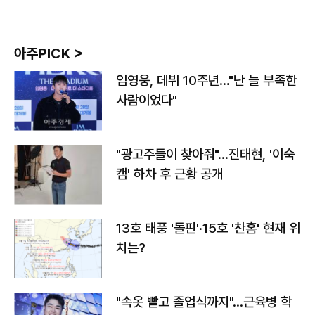
아주PICK >
임영웅, 데뷔 10주년…"난 늘 부족한
사람이었다"
"광고주들이 찾아줘"…진태현, '이숙
캠' 하차 후 근황 공개
13호 태풍 '돌핀'·15호 '찬홈' 현재 위
치는?
"속옷 빨고 졸업식까지"…근육병 학