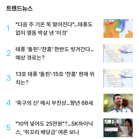
트렌드뉴스
"다음 주 기온 뚝 떨어진다"…태풍도
1
없이 열돔 박살 낸 '이것'
태풍 '돌핀'·'찬홈' 한반도 빗겨간다…
2
예상 경로는?
13호 태풍 '돌핀'·15호 '찬홈' 현재 위
3
치는?
4
'축구의 신' 메시 부친상…향년 68세
"10억 넣어도 25만원"?…SK하이닉
5
스, '쥐꼬리 배당금' 여론 보니