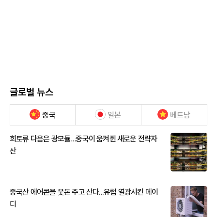
글로벌 뉴스
중국
일본
베트남
희토류 다음은 광모듈…중국이 움켜쥔 새로운 전략자
산
중국산 에어콘을 웃돈 주고 산다...유럽 열광시킨 메이
디