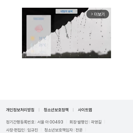
더보기
arrow_forward_ios
Unmute
개인정보처리방침
청소년보호정책
사이트맵
정기간행등록번호 : 서울 아 00493
회장·발행인 : 곽영길
사장·편집인 : 임규진
청소년보호책임자 : 전운