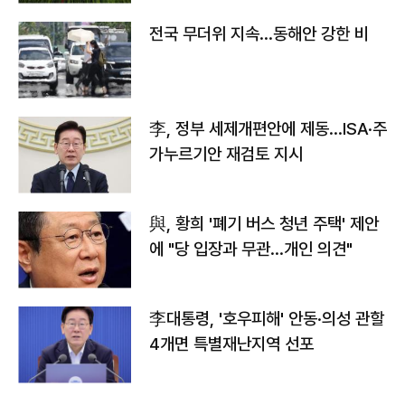
전국 무더위 지속…동해안 강한 비
李, 정부 세제개편안에 제동…ISA·주
가누르기안 재검토 지시
與, 황희 '폐기 버스 청년 주택' 제안
에 "당 입장과 무관…개인 의견"
李대통령, '호우피해' 안동·의성 관할
4개면 특별재난지역 선포