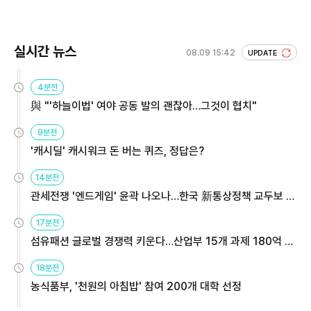
실시간 뉴스
08.09 15:42
UPDATE
4분전
與 "'하늘이법' 여야 공동 발의 괜찮아…그것이 협치"
9분전
'캐시딜' 캐시워크 돈 버는 퀴즈, 정답은?
14분전
관세전쟁 '엔드게임' 윤곽 나오나…한국 新통상정책 교두보 활
용해야
17분전
섬유패션 글로벌 경쟁력 키운다…산업부 15개 과제 180억 지
원
18분전
농식품부, '천원의 아침밥' 참여 200개 대학 선정