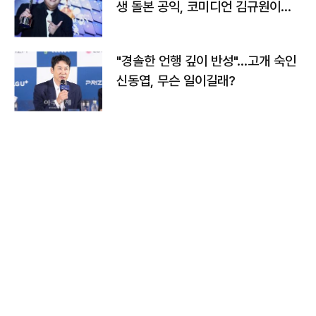
생 돌본 공익, 코미디언 김규원이었
다
"경솔한 언행 깊이 반성"…고개 숙인
신동엽, 무슨 일이길래?