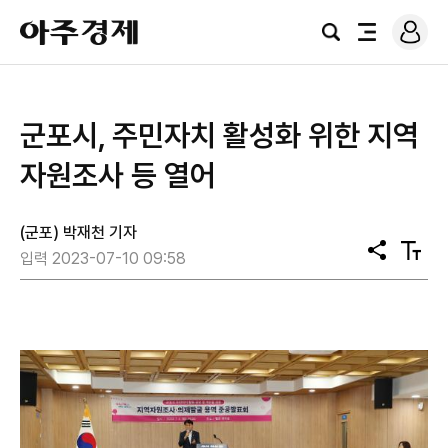
로
아
그
검
전
주
인
색
체
경
메
제
뉴
군포시, 주민자치 활성화 위한 지역
자원조사 등 열어
(군포) 박재천 기자
공
텍
입력 2023-07-10 09:58
유
스
트
크
기