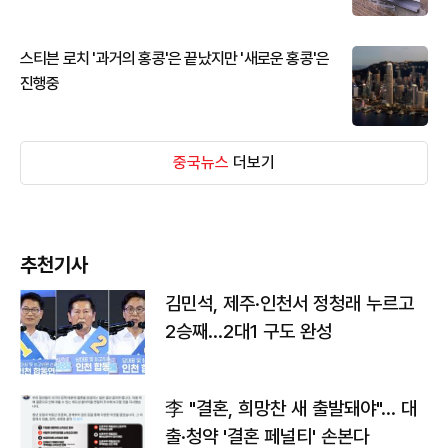
스티븐 로치 '과거의 홍콩'은 끝났지만 '새로운 홍콩'은
진행중
중국뉴스
더보기
추천기사
김민석, 제주·인천서 정청래 누르고
2승째…2대1 구도 완성
李 "결혼, 희망찬 새 출발돼야"… 대
출·청약 '결혼 페널티' 손본다