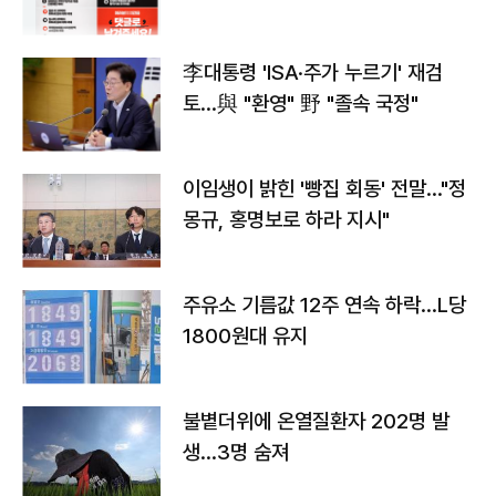
李대통령 'ISA·주가 누르기' 재검
토…與 "환영" 野 "졸속 국정"
이임생이 밝힌 '빵집 회동' 전말…"정
몽규, 홍명보로 하라 지시"
주유소 기름값 12주 연속 하락…L당
1800원대 유지
불볕더위에 온열질환자 202명 발
생…3명 숨져