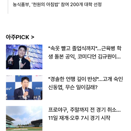
농식품부, '천원의 아침밥' 참여 200개 대학 선정
아주PICK >
"속옷 빨고 졸업식까지"…근육병 학
생 돌본 공익, 코미디언 김규원이었
다
"경솔한 언행 깊이 반성"…고개 숙인
신동엽, 무슨 일이길래?
프로야구, 주말까지 전 경기 취소…
11일 재개·오후 7시 경기 시작