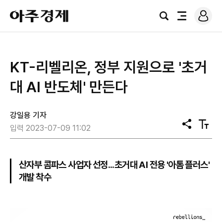
로
아
그
검
전
주
인
색
체
경
메
제
뉴
KT-리벨리온, 정부 지원으로 '초거
대 AI 반도체' 만든다
강일용 기자
공
텍
입력 2023-07-09 11:02
유
스
트
크
기
산자부 콤파스 사업자 선정...초거대 AI 전용 '아톰 플러스'
개발 착수