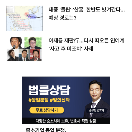
태풍 '돌핀'·'찬홈' 한반도 빗겨간다…
예상 경로는?
이재룡 재판行…다시 떠오른 연예계
'사고 후 미조치' 사례