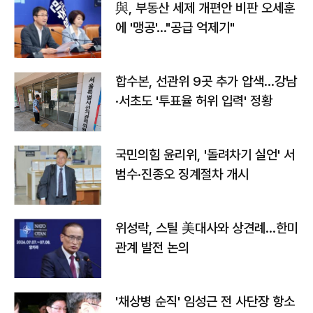
與, 부동산 세제 개편안 비판 오세훈
에 '맹공'…"공급 억제기"
합수본, 선관위 9곳 추가 압색…강남
·서초도 '투표율 허위 입력' 정황
국민의힘 윤리위, '돌려차기 실언' 서
범수·진종오 징계절차 개시
위성락, 스틸 美대사와 상견례…한미
관계 발전 논의
'채상병 순직' 임성근 전 사단장 항소