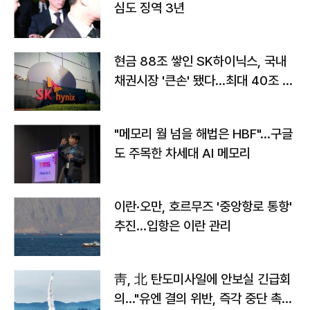
심도 징역 3년
현금 88조 쌓인 SK하이닉스, 국내
채권시장 '큰손' 됐다…최대 40조 투
자
"메모리 월 넘을 해법은 HBF"…구글
도 주목한 차세대 AI 메모리
이란·오만, 호르무즈 '중앙항로 통항'
추진…입항은 이란 관리
靑, 北 탄도미사일에 안보실 긴급회
의…"유엔 결의 위반, 즉각 중단 촉