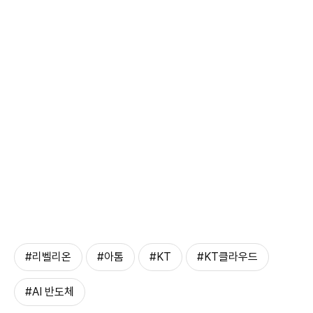
#리벨리온
#아톰
#KT
#KT클라우드
#AI 반도체