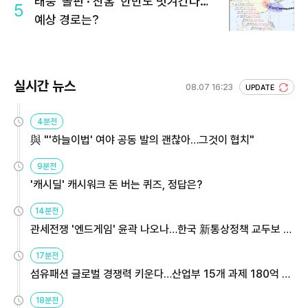
태풍 '돌핀'·'찬홈' 한반도 빗겨간다…
5
예상 경로는?
실시간 뉴스
08.07 16:23
UPDATE
4분전
與 "'하늘이법' 여야 공동 발의 괜찮아…그것이 협치"
9분전
'캐시딜' 캐시워크 돈 버는 퀴즈, 정답은?
14분전
관세전쟁 '엔드게임' 윤곽 나오나…한국 新통상정책 교두보 활
용해야
17분전
섬유패션 글로벌 경쟁력 키운다…산업부 15개 과제 180억 지
원
18분전