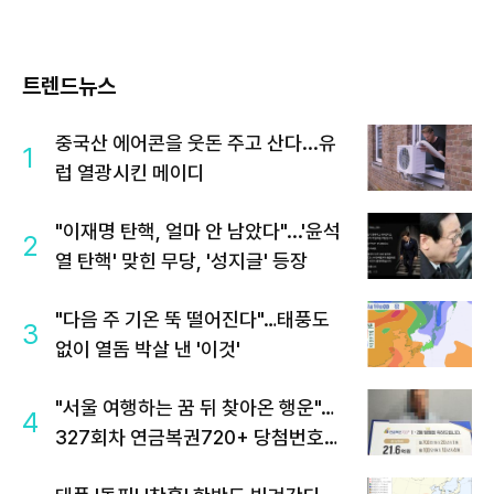
트렌드뉴스
중국산 에어콘을 웃돈 주고 산다...유
1
럽 열광시킨 메이디
"이재명 탄핵, 얼마 안 남았다"...'윤석
2
열 탄핵' 맞힌 무당, '성지글' 등장
"다음 주 기온 뚝 떨어진다"…태풍도
3
없이 열돔 박살 낸 '이것'
"서울 여행하는 꿈 뒤 찾아온 행운"…
4
327회차 연금복권720+ 당첨번호조
회 주목