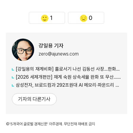
1
0
강일용 기자
zero@ajunews.com
[강일용의 재계비화] 홀로서기 나선 김동선 사장...한화M&S 향후 과제는?
[2026 세제개편안] 재계 숙원 상속세율 완화 또 무산...국내생산·석화 세제지원 실효성 의문
삼성전자, 브로드컴과 292조원대 AI 메모리·파운드리 협력...차세대 HBM 경쟁력 입증
기자의 다른기사
©'5개국어 글로벌 경제신문' 아주경제. 무단전재·재배포 금지