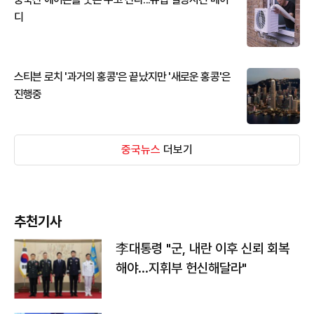
디
스티븐 로치 '과거의 홍콩'은 끝났지만 '새로운 홍콩'은
진행중
중국뉴스
더보기
추천기사
李대통령 "군, 내란 이후 신뢰 회복
해야…지휘부 헌신해달라"