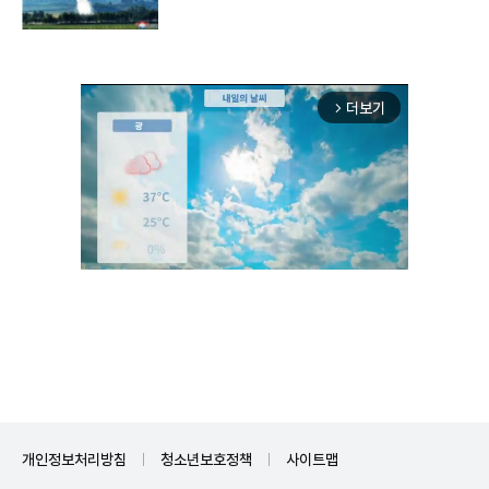
구"
더보기
arrow_forward_ios
Unmute
개인정보처리방침
청소년보호정책
사이트맵