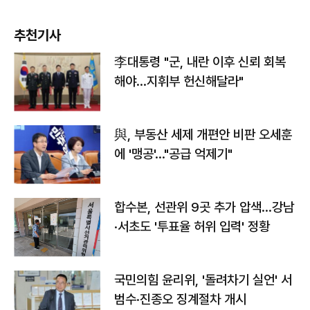
추천기사
李대통령 "군, 내란 이후 신뢰 회복
해야…지휘부 헌신해달라"
與, 부동산 세제 개편안 비판 오세훈
에 '맹공'…"공급 억제기"
합수본, 선관위 9곳 추가 압색…강남
·서초도 '투표율 허위 입력' 정황
국민의힘 윤리위, '돌려차기 실언' 서
범수·진종오 징계절차 개시