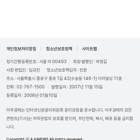
Unmute
개인정보처리방침
청소년보호정책
사이트맵
정기간행등록번호 : 서울 아 00493
회장·발행인 : 곽영길
사장·편집인 : 임규진
청소년보호책임자 : 전운
주소 : 서울특별시 종로구 종로 1길 42(수송동 146-1) 이마빌딩 11층
전화 : 02-767-1500
발행일자 : 2007년 11월 15일
등록일자 : 2008년 01월10일
아주경제는 인터넷신문윤리위원회 윤리강령을 준수합니다. 아주경제의 모든
콘텐츠(기사)는 저작권법의 보호를 받으며, 무단전재, 복사, 배포 등을 금지합
니다.
Copyright ⓒ AJUNEWS All rights reserved.