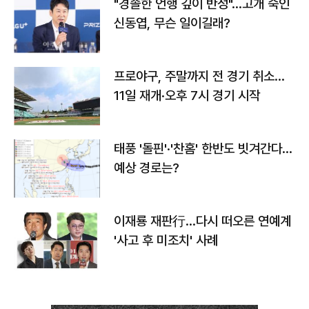
"경솔한 언행 깊이 반성"…고개 숙인
신동엽, 무슨 일이길래?
프로야구, 주말까지 전 경기 취소…
11일 재개·오후 7시 경기 시작
태풍 '돌핀'·'찬홈' 한반도 빗겨간다…
예상 경로는?
이재룡 재판行…다시 떠오른 연예계
'사고 후 미조치' 사례