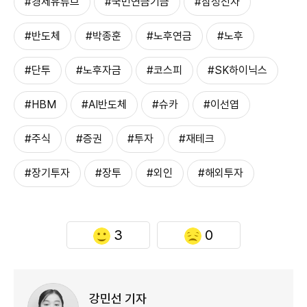
#경제유튜브
#국민연금기금
#삼성전자
#반도체
#박종훈
#노후연금
#노후
#단투
#노후자금
#코스피
#SK하이닉스
#HBM
#AI반도체
#슈카
#이선엽
#주식
#증권
#투자
#재테크
#장기투자
#장투
#외인
#해외투자
3
0
강민선 기자