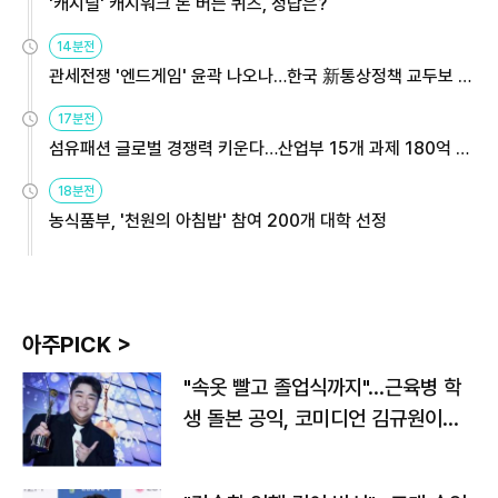
'캐시딜' 캐시워크 돈 버는 퀴즈, 정답은?
14분전
관세전쟁 '엔드게임' 윤곽 나오나…한국 新통상정책 교두보 활
용해야
17분전
섬유패션 글로벌 경쟁력 키운다…산업부 15개 과제 180억 지
원
18분전
농식품부, '천원의 아침밥' 참여 200개 대학 선정
아주PICK >
"속옷 빨고 졸업식까지"…근육병 학
생 돌본 공익, 코미디언 김규원이었
다