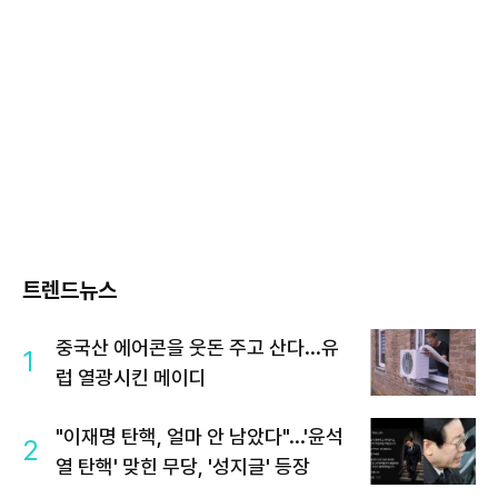
트렌드뉴스
중국산 에어콘을 웃돈 주고 산다...유
1
럽 열광시킨 메이디
"이재명 탄핵, 얼마 안 남았다"...'윤석
2
열 탄핵' 맞힌 무당, '성지글' 등장