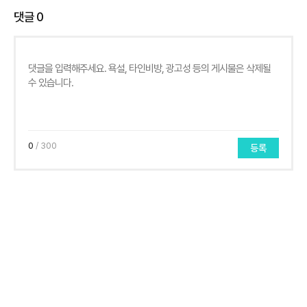
댓글
0
0
/ 300
등록