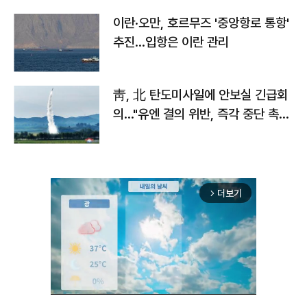
이란·오만, 호르무즈 '중앙항로 통항'
추진…입항은 이란 관리
靑, 北 탄도미사일에 안보실 긴급회
의…"유엔 결의 위반, 즉각 중단 촉
구"
더보기
arrow_forward_ios