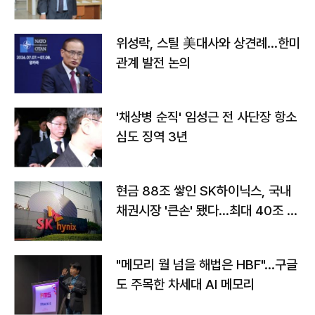
위성락, 스틸 美대사와 상견례…한미
관계 발전 논의
'채상병 순직' 임성근 전 사단장 항소
심도 징역 3년
현금 88조 쌓인 SK하이닉스, 국내
채권시장 '큰손' 됐다…최대 40조 투
자
"메모리 월 넘을 해법은 HBF"…구글
도 주목한 차세대 AI 메모리