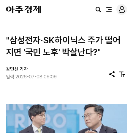
로
아
그
검
전
주
인
색
체
경
메
제
뉴
"삼성전자·SK하이닉스 주가 떨어
지면 '국민 노후' 박살난다?"
강민선 기자
공
텍
입력 2026-07-08 09:09
유
스
트
크
기