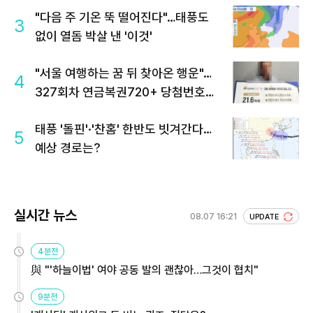
"다음 주 기온 뚝 떨어진다"…태풍도
3
없이 열돔 박살 낸 '이것'
"서울 여행하는 꿈 뒤 찾아온 행운"…
4
327회차 연금복권720+ 당첨번호조
회 주목
태풍 '돌핀'·'찬홈' 한반도 빗겨간다…
5
예상 경로는?
실시간 뉴스
08.07 16:21
UPDATE
4분전
與 "'하늘이법' 여야 공동 발의 괜찮아…그것이 협치"
9분전