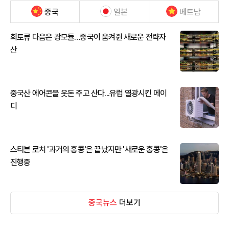
중국
일본
베트남
희토류 다음은 광모듈…중국이 움켜쥔 새로운 전략자
산
중국산 에어콘을 웃돈 주고 산다...유럽 열광시킨 메이
디
스티븐 로치 '과거의 홍콩'은 끝났지만 '새로운 홍콩'은
진행중
중국뉴스
더보기