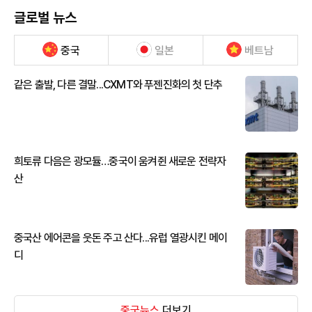
글로벌 뉴스
중국
일본
베트남
같은 출발, 다른 결말...CXMT와 푸젠진화의 첫 단추
희토류 다음은 광모듈…중국이 움켜쥔 새로운 전략자
산
중국산 에어콘을 웃돈 주고 산다...유럽 열광시킨 메이
디
중국뉴스
더보기