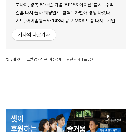
모나미, 광복 81주년 기념 'BP153 에디션' 출시…수익금 전액 기부
결혼 다시 늘자 웨딩업계 '활짝'…차별화 경쟁 나섰다
기보, 아이엠뱅크와 143억 규모 M&A 보증 나서…기업승계 지원
기자의 다른기사
©'5개국어 글로벌 경제신문' 아주경제. 무단전재·재배포 금지