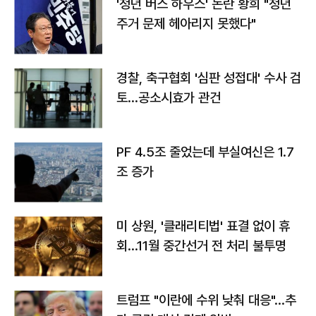
'청년 버스 하우스' 논란 황희 "청년
주거 문제 헤아리지 못했다"
경찰, 축구협회 '심판 성접대' 수사 검
토…공소시효가 관건
PF 4.5조 줄었는데 부실여신은 1.7
조 증가
미 상원, '클래리티법' 표결 없이 휴
회…11월 중간선거 전 처리 불투명
트럼프 "이란에 수위 낮춰 대응"…추