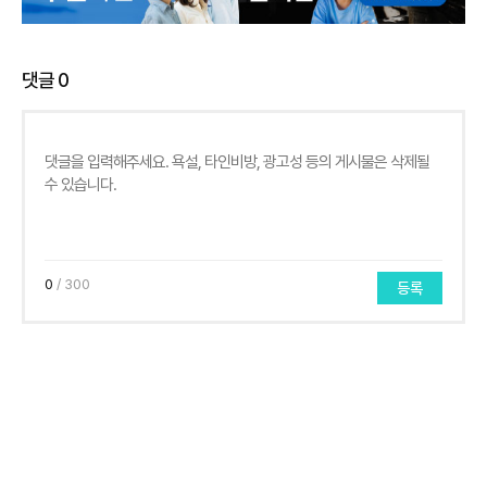
댓글
0
0
/ 300
등록