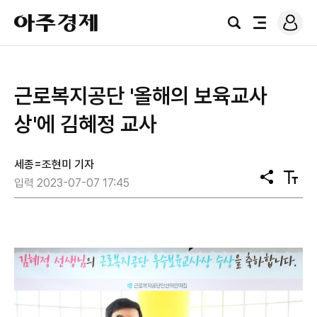
로
아
그
검
전
주
인
색
체
경
메
제
뉴
근로복지공단 '올해의 보육교사
상'에 김혜정 교사
세종=조현미 기자
공
텍
입력 2023-07-07 17:45
유
스
트
크
기