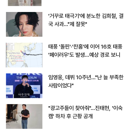
'거꾸로 태극기'에 분노한 김희철, 결
국 사과…"제 잘못"
태풍 '돌핀'·'찬홈'에 이어 16호 태풍
'페이러우'도 발생…예상 경로 보니
임영웅, 데뷔 10주년…"난 늘 부족한
사람이었다"
"광고주들이 찾아줘"…진태현, '이숙
캠' 하차 후 근황 공개