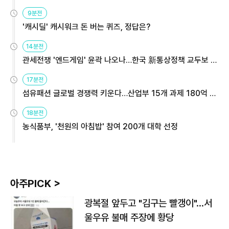
9분전
'캐시딜' 캐시워크 돈 버는 퀴즈, 정답은?
14분전
관세전쟁 '엔드게임' 윤곽 나오나…한국 新통상정책 교두보 활
용해야
17분전
섬유패션 글로벌 경쟁력 키운다…산업부 15개 과제 180억 지
원
18분전
농식품부, '천원의 아침밥' 참여 200개 대학 선정
아주PICK >
광복절 앞두고 "김구는 빨갱이"…서
울우유 불매 주장에 황당