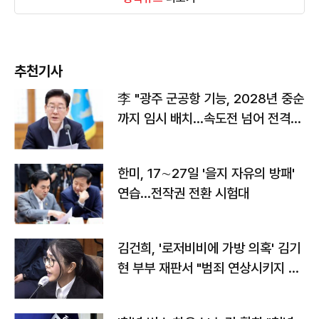
추천기사
李 "광주 군공항 기능, 2028년 중순
까지 임시 배치…속도전 넘어 전격
전"
한미, 17∼27일 '을지 자유의 방패'
연습…전작권 전환 시험대
김건희, '로저비비에 가방 의혹' 김기
현 부부 재판서 "범죄 연상시키지 말
라"