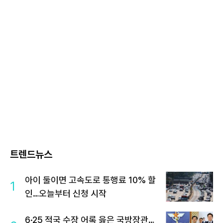
트렌드뉴스
아이 둘이면 고속도로 통행료 10% 할
1
인…오늘부터 신청 시작
6·25 적국 수장 어록 읊은 국방장관…