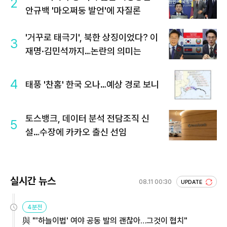
2
안규백 '마오쩌둥 발언'에 자질론
'거꾸로 태극기', 북한 상징이었다? 이
3
재명·김민석까지…논란의 의미는
4
태풍 '찬홈' 한국 오나…예상 경로 보니
토스뱅크, 데이터 분석 전담조직 신
5
설…수장에 카카오 출신 선임
실시간 뉴스
08.11 00:30
UPDATE
4분전
與 "'하늘이법' 여야 공동 발의 괜찮아…그것이 협치"