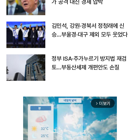
가 공격 대신 경제 압박
김민석, 강원·경북서 정청래에 신
승…부울경·대구 제외 모두 웃었다
정부 ISA·주가누르기 방지법 재검
토…부동산세제 개편안도 손질
더보기
arrow_forward_ios