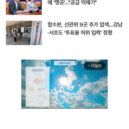
에 '맹공'…"공급 억제기"
합수본, 선관위 9곳 추가 압색…강남
·서초도 '투표율 허위 입력' 정황
더보기
arrow_forward_ios
Unmute