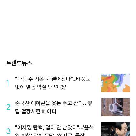
트렌드뉴스
"다음 주 기온 뚝 떨어진다"…태풍도
1
없이 열돔 박살 낸 '이것'
중국산 에어콘을 웃돈 주고 산다...유
2
럽 열광시킨 메이디
"이재명 탄핵, 얼마 안 남았다"...'윤석
3
열 탄핵' 맞힌 무당, '성지글' 등장