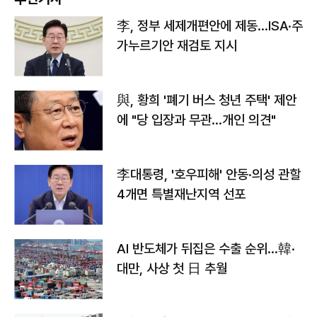
李, 정부 세제개편안에 제동…ISA·주
가누르기안 재검토 지시
與, 황희 '폐기 버스 청년 주택' 제안
에 "당 입장과 무관…개인 의견"
李대통령, '호우피해' 안동·의성 관할
4개면 특별재난지역 선포
AI 반도체가 뒤집은 수출 순위…韓·
대만, 사상 첫 日 추월