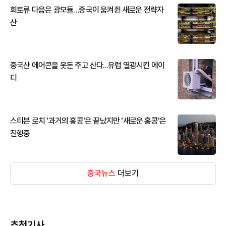
희토류 다음은 광모듈…중국이 움켜쥔 새로운 전략자
산
중국산 에어콘을 웃돈 주고 산다...유럽 열광시킨 메이
디
스티븐 로치 '과거의 홍콩'은 끝났지만 '새로운 홍콩'은
진행중
중국뉴스
더보기
추천기사