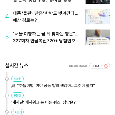
태풍 '돌핀'·'찬홈' 한반도 빗겨간다…
4
예상 경로는?
"서울 여행하는 꿈 뒤 찾아온 행운"…
5
327회차 연금복권720+ 당첨번호조
회 주목
실시간 뉴스
08.08 10:58
UPDATE
4분전
與 "'하늘이법' 여야 공동 발의 괜찮아…그것이 협치"
9분전
'캐시딜' 캐시워크 돈 버는 퀴즈, 정답은?
14분전