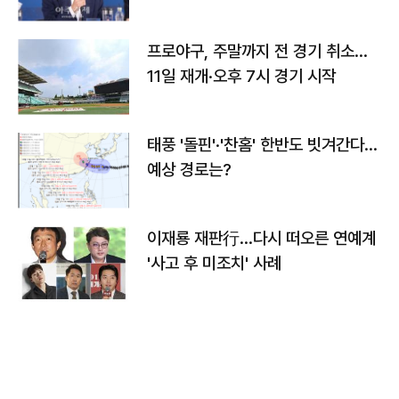
프로야구, 주말까지 전 경기 취소…
11일 재개·오후 7시 경기 시작
태풍 '돌핀'·'찬홈' 한반도 빗겨간다…
예상 경로는?
이재룡 재판行…다시 떠오른 연예계
'사고 후 미조치' 사례