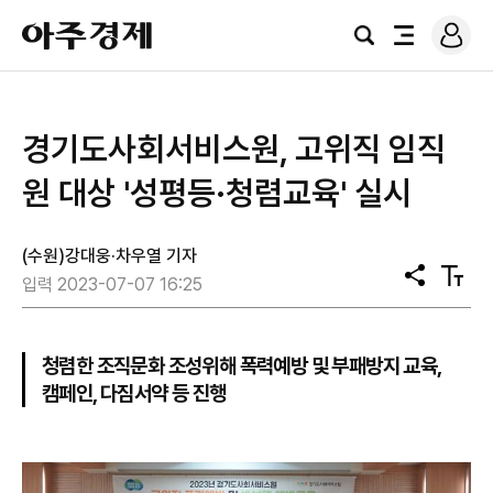
로
아
그
검
전
주
인
색
체
경
메
제
뉴
경기도사회서비스원, 고위직 임직
원 대상 '성평등·청렴교육' 실시
(수원)강대웅·차우열 기자
공
텍
입력 2023-07-07 16:25
유
스
트
크
기
청렴한 조직문화 조성위해 폭력예방 및 부패방지 교육,
캠페인, 다짐서약 등 진행