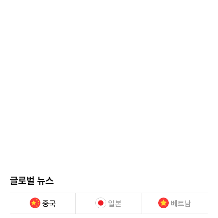
글로벌 뉴스
중국
일본
베트남