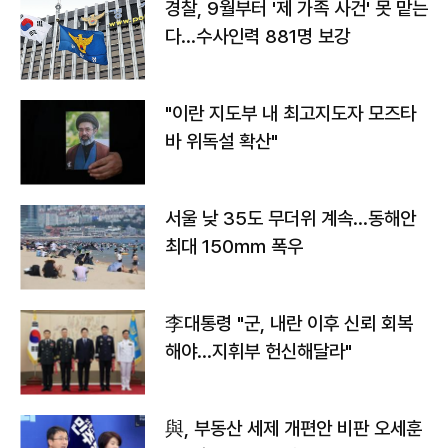
경찰, 9월부터 '제 가족 사건' 못 맡는
다…수사인력 881명 보강
"이란 지도부 내 최고지도자 모즈타
바 위독설 확산"
서울 낮 35도 무더위 계속…동해안
최대 150㎜ 폭우
李대통령 "군, 내란 이후 신뢰 회복
해야…지휘부 헌신해달라"
與, 부동산 세제 개편안 비판 오세훈