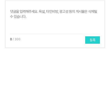
0
/ 300
등록