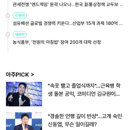
관세전쟁 '엔드게임' 윤곽 나오나…한국 新통상정책 교두보 활
용해야
17분전
섬유패션 글로벌 경쟁력 키운다…산업부 15개 과제 180억 지
원
18분전
농식품부, '천원의 아침밥' 참여 200개 대학 선정
아주PICK >
"속옷 빨고 졸업식까지"…근육병 학
생 돌본 공익, 코미디언 김규원이었
다
"경솔한 언행 깊이 반성"…고개 숙인
신동엽, 무슨 일이길래?