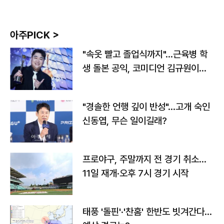
아주PICK >
"속옷 빨고 졸업식까지"…근육병 학
생 돌본 공익, 코미디언 김규원이었
다
"경솔한 언행 깊이 반성"…고개 숙인
신동엽, 무슨 일이길래?
프로야구, 주말까지 전 경기 취소…
11일 재개·오후 7시 경기 시작
태풍 '돌핀'·'찬홈' 한반도 빗겨간다…