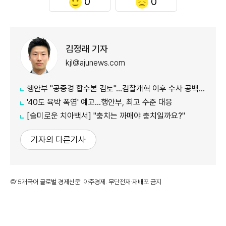
0
0
김정래 기자
kjl@ajunews.com
행안부 "공중경 합수본 검토"…검찰개혁 이후 수사 공백 대응 나서
'40도 육박 폭염' 예고…행안부, 최고 수준 대응
[슬미로운 치아백서] "충치는 까매야 충치일까요?"
기자의 다른기사
©'5개국어 글로벌 경제신문' 아주경제. 무단전재·재배포 금지