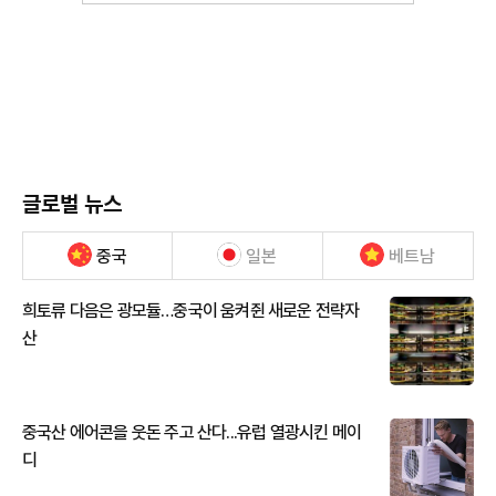
글로벌 뉴스
중국
일본
베트남
희토류 다음은 광모듈…중국이 움켜쥔 새로운 전략자
산
중국산 에어콘을 웃돈 주고 산다...유럽 열광시킨 메이
디