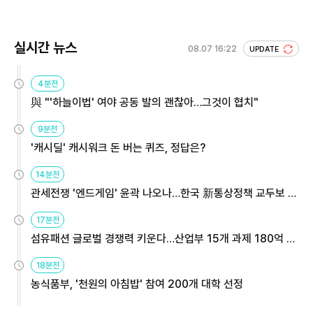
실시간 뉴스
08.07 16:22
UPDATE
4분전
與 "'하늘이법' 여야 공동 발의 괜찮아…그것이 협치"
9분전
'캐시딜' 캐시워크 돈 버는 퀴즈, 정답은?
14분전
관세전쟁 '엔드게임' 윤곽 나오나…한국 新통상정책 교두보 활
용해야
17분전
섬유패션 글로벌 경쟁력 키운다…산업부 15개 과제 180억 지
원
18분전
농식품부, '천원의 아침밥' 참여 200개 대학 선정