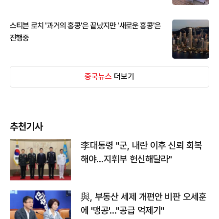
스티븐 로치 '과거의 홍콩'은 끝났지만 '새로운 홍콩'은
진행중
중국뉴스
더보기
추천기사
李대통령 "군, 내란 이후 신뢰 회복
해야…지휘부 헌신해달라"
與, 부동산 세제 개편안 비판 오세훈
에 '맹공'…"공급 억제기"