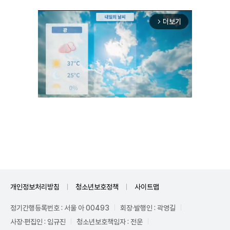
더보기
arrow_forward_ios
Unmute
개인정보처리방침
청소년보호정책
사이트맵
정기간행등록번호 : 서울 아 00493
회장·발행인 : 곽영길
사장·편집인 : 임규진
청소년보호책임자 : 전운