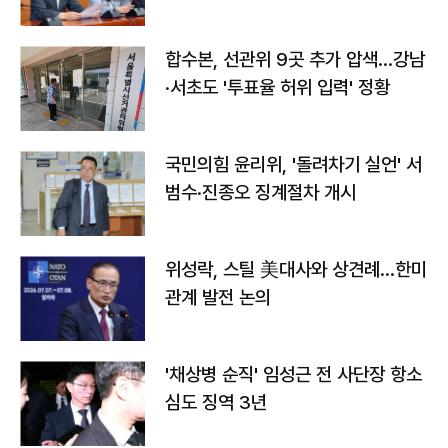
합수본, 선관위 9곳 추가 압색…강남
·서초도 '투표율 허위 입력' 정황
국민의힘 윤리위, '돌려차기 실언' 서
범수·진종오 징계절차 개시
위성락, 스틸 美대사와 상견례…한미
관계 발전 논의
'채상병 순직' 임성근 전 사단장 항소
심도 징역 3년