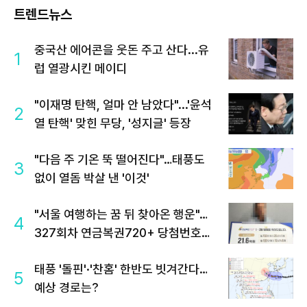
트렌드뉴스
중국산 에어콘을 웃돈 주고 산다...유
1
럽 열광시킨 메이디
"이재명 탄핵, 얼마 안 남았다"...'윤석
2
열 탄핵' 맞힌 무당, '성지글' 등장
"다음 주 기온 뚝 떨어진다"…태풍도
3
없이 열돔 박살 낸 '이것'
"서울 여행하는 꿈 뒤 찾아온 행운"…
4
327회차 연금복권720+ 당첨번호조
회 주목
태풍 '돌핀'·'찬홈' 한반도 빗겨간다…
5
예상 경로는?