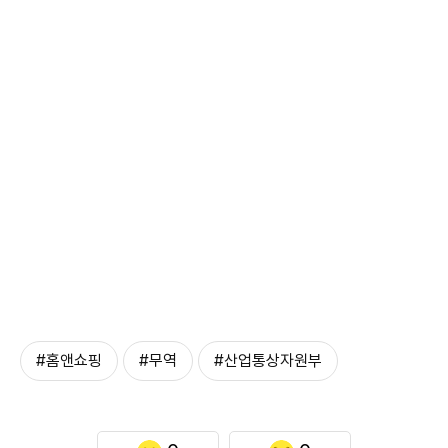
#홈앤쇼핑
#무역
#산업통상자원부