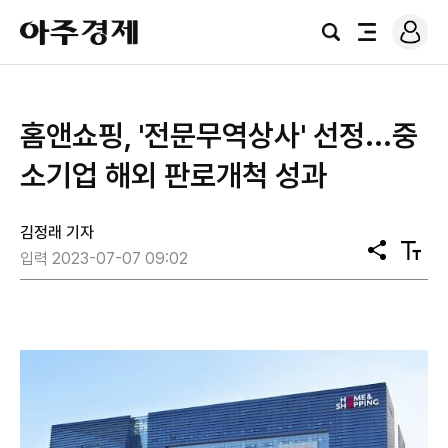
로
아
그
검
전
주
인
색
체
경
메
제
뉴
홈앤쇼핑, '전문무역상사' 선정...중
소기업 해외 판로개척 성과
김정래 기자
공
텍
입력 2023-07-07 09:02
유
스
트
크
기