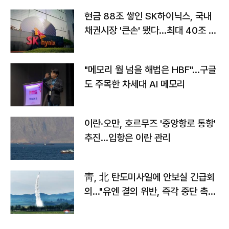
현금 88조 쌓인 SK하이닉스, 국내
채권시장 '큰손' 됐다…최대 40조 투
자
"메모리 월 넘을 해법은 HBF"…구글
도 주목한 차세대 AI 메모리
이란·오만, 호르무즈 '중앙항로 통항'
추진…입항은 이란 관리
靑, 北 탄도미사일에 안보실 긴급회
의…"유엔 결의 위반, 즉각 중단 촉
구"