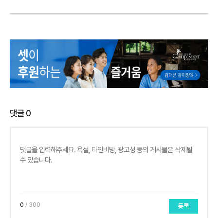
댓글
0
0
/ 300
등록