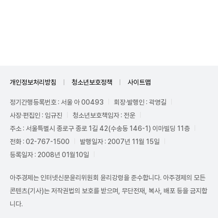
Unmute
개인정보처리방침
청소년보호정책
사이트맵
정기간행등록번호 : 서울 아 00493
회장·발행인 : 곽영길
사장·편집인 : 임규진
청소년보호책임자 : 전운
주소 : 서울특별시 종로구 종로 1길 42(수송동 146-1) 이마빌딩 11층
전화 : 02-767-1500
발행일자 : 2007년 11월 15일
등록일자 : 2008년 01월10일
아주경제는 인터넷신문윤리위원회 윤리강령을 준수합니다. 아주경제의 모든
콘텐츠(기사)는 저작권법의 보호를 받으며, 무단전재, 복사, 배포 등을 금지합
니다.