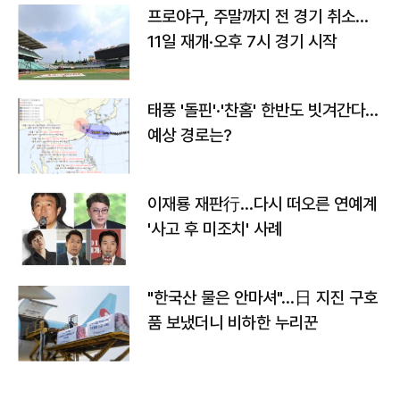
프로야구, 주말까지 전 경기 취소…
11일 재개·오후 7시 경기 시작
태풍 '돌핀'·'찬홈' 한반도 빗겨간다…
예상 경로는?
이재룡 재판行…다시 떠오른 연예계
'사고 후 미조치' 사례
"한국산 물은 안마셔"…日 지진 구호
품 보냈더니 비하한 누리꾼