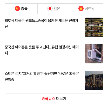
중국
일본
베트남
희토류 다음은 광모듈…중국이 움켜쥔 새로운 전략자
산
중국산 에어콘을 웃돈 주고 산다...유럽 열광시킨 메이
디
스티븐 로치 '과거의 홍콩'은 끝났지만 '새로운 홍콩'은
진행중
중국뉴스
더보기