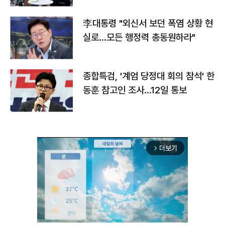
李대통령 "외신서 보던 폭염 상황 현
실로…모든 행정력 총동원하라"
종합특검, '계엄 당정대 회의 참석' 한
동훈 참고인 조사...12일 통보
더보기
arrow_forward_ios