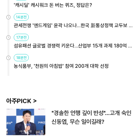
'캐시딜' 캐시워크 돈 버는 퀴즈, 정답은?
14분전
관세전쟁 '엔드게임' 윤곽 나오나…한국 新통상정책 교두보 활
용해야
17분전
섬유패션 글로벌 경쟁력 키운다…산업부 15개 과제 180억 지
원
18분전
농식품부, '천원의 아침밥' 참여 200개 대학 선정
아주PICK >
"경솔한 언행 깊이 반성"…고개 숙인
신동엽, 무슨 일이길래?