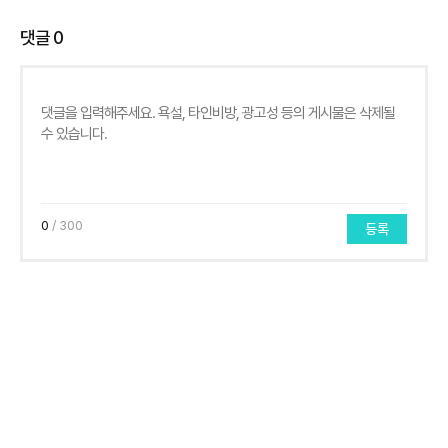
댓글
0
0
/ 300
등록