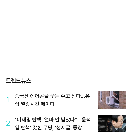
트렌드뉴스
중국산 에어콘을 웃돈 주고 산다...유
1
럽 열광시킨 메이디
"이재명 탄핵, 얼마 안 남았다"...'윤석
2
열 탄핵' 맞힌 무당, '성지글' 등장