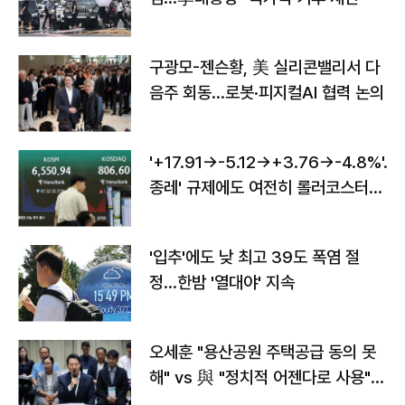
구광모-젠슨황, 美 실리콘밸리서 다
음주 회동…로봇·피지컬AI 협력 논의
'+17.91→-5.12→+3.76→-4.8%'…'
종레' 규제에도 여전히 롤러코스터
타는 코스피
'입추'에도 낮 최고 39도 폭염 절
정…한밤 '열대야' 지속
오세훈 "용산공원 주택공급 동의 못
해" vs 與 "정치적 어젠다로 사용"
맞불