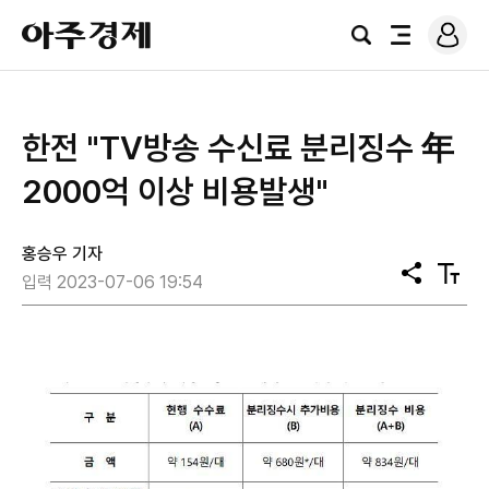
로
아
그
검
전
주
인
색
체
경
메
제
뉴
​한전 "TV방송 수신료 분리징수 年
2000억 이상 비용발생"
홍승우 기자
공
텍
입력 2023-07-06 19:54
유
스
트
크
기