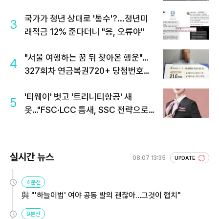
국가가 청년 상대로 '통수'?...청년미
3
래적금 12% 준다더니 "응, 오류야"
"서울 여행하는 꿈 뒤 찾아온 행운"…
4
327회차 연금복권720+ 당첨번호조
회 주목
'티웨이' 벗고 '트리니티항공' 새
5
옷…"FSC·LCC 틈새, SSC 전략으로
공략"
실시간 뉴스
08.07 13:35
UPDATE
4분전
與 "'하늘이법' 여야 공동 발의 괜찮아…그것이 협치"
9분전