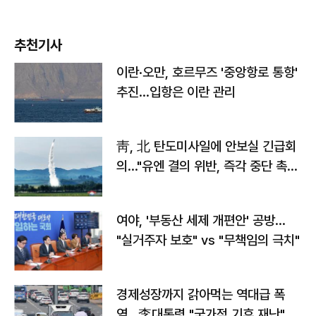
추천기사
이란·오만, 호르무즈 '중앙항로 통항'
추진…입항은 이란 관리
靑, 北 탄도미사일에 안보실 긴급회
의…"유엔 결의 위반, 즉각 중단 촉
구"
여야, '부동산 세제 개편안' 공방…
"실거주자 보호" vs "무책임의 극치"
경제성장까지 갉아먹는 역대급 폭
염…李대통령 "국가적 기후 재난"