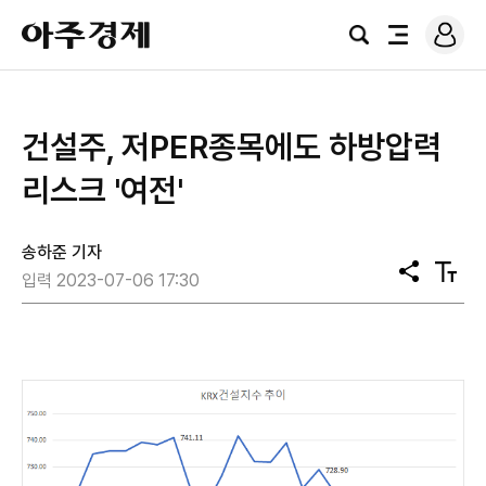
로
아
그
검
전
주
인
색
체
경
메
제
뉴
건설주, 저PER종목에도 하방압력
리스크 '여전'
송하준 기자
공
텍
입력 2023-07-06 17:30
유
스
트
크
기