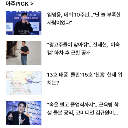
아주PICK >
임영웅, 데뷔 10주년…"난 늘 부족한
사람이었다"
"광고주들이 찾아줘"…진태현, '이숙
캠' 하차 후 근황 공개
13호 태풍 '돌핀'·15호 '찬홈' 현재 위
치는?
"속옷 빨고 졸업식까지"…근육병 학
생 돌본 공익, 코미디언 김규원이었
다