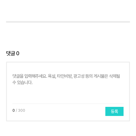
댓글
0
0
/ 300
등록