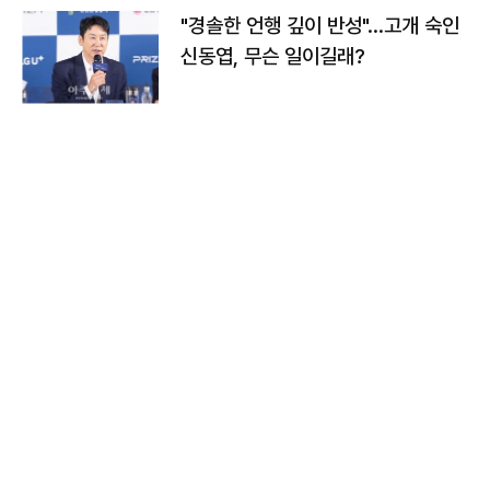
"경솔한 언행 깊이 반성"…고개 숙인
신동엽, 무슨 일이길래?