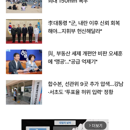
최대 150㎜ 폭우
李대통령 "군, 내란 이후 신뢰 회복
해야…지휘부 헌신해달라"
與, 부동산 세제 개편안 비판 오세훈
에 '맹공'…"공급 억제기"
합수본, 선관위 9곳 추가 압색…강남
·서초도 '투표율 허위 입력' 정황
더보기
arrow_forward_ios