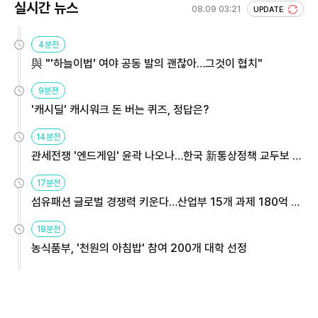
실시간 뉴스
08.09 03:21
UPDATE
4분전
與 "'하늘이법' 여야 공동 발의 괜찮아…그것이 협치"
9분전
'캐시딜' 캐시워크 돈 버는 퀴즈, 정답은?
14분전
관세전쟁 '엔드게임' 윤곽 나오나…한국 新통상정책 교두보 활
용해야
17분전
섬유패션 글로벌 경쟁력 키운다…산업부 15개 과제 180억 지
원
18분전
농식품부, '천원의 아침밥' 참여 200개 대학 선정