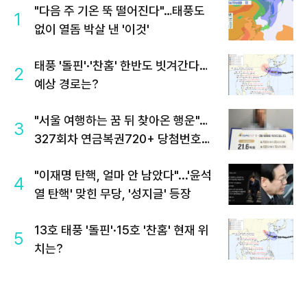
"다음 주 기온 뚝 떨어진다"…태풍도
1
없이 열돔 박살 낸 '이것'
태풍 '돌핀'·'찬홈' 한반도 빗겨간다…
2
예상 경로는?
"서울 여행하는 꿈 뒤 찾아온 행운"…
3
327회차 연금복권720+ 당첨번호조
회 주목
"이재명 탄핵, 얼마 안 남았다"...'윤석
4
열 탄핵' 맞힌 무당, '성지글' 등장
13호 태풍 '돌핀'·15호 '찬홈' 현재 위
5
치는?