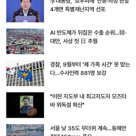
李대통령, '호우피해' 안동·의성 관할
4개면 특별재난지역 선포
AI 반도체가 뒤집은 수출 순위…韓·
대만, 사상 첫 日 추월
경찰, 9월부터 '제 가족 사건' 못 맡는
다…수사인력 881명 보강
"이란 지도부 내 최고지도자 모즈타
바 위독설 확산"
서울 낮 35도 무더위 계속…동해안