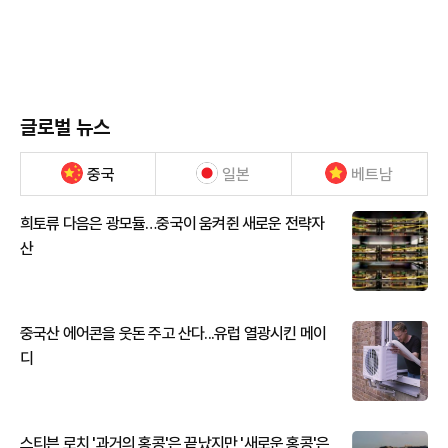
글로벌 뉴스
중국
일본
베트남
희토류 다음은 광모듈…중국이 움켜쥔 새로운 전략자
산
중국산 에어콘을 웃돈 주고 산다...유럽 열광시킨 메이
디
스티븐 로치 '과거의 홍콩'은 끝났지만 '새로운 홍콩'은