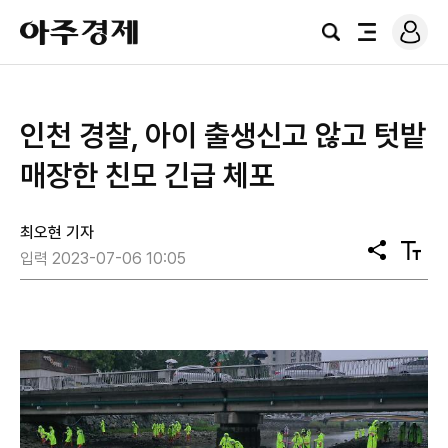
로
아
그
검
전
주
인
색
체
경
메
제
뉴
인천 경찰, 아이 출생신고 않고 텃밭
매장한 친모 긴급 체포
최오현 기자
공
텍
입력 2023-07-06 10:05
유
스
트
크
기