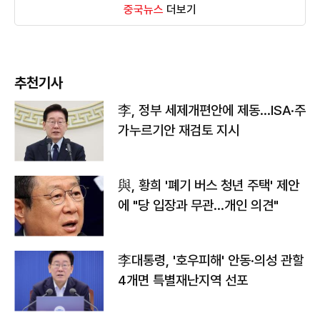
중국뉴스
더보기
추천기사
李, 정부 세제개편안에 제동…ISA·주
가누르기안 재검토 지시
與, 황희 '폐기 버스 청년 주택' 제안
에 "당 입장과 무관…개인 의견"
李대통령, '호우피해' 안동·의성 관할
4개면 특별재난지역 선포