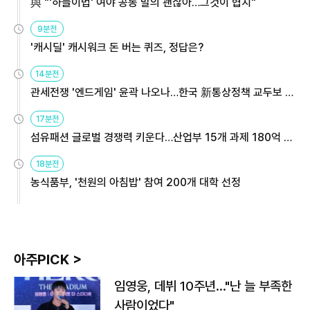
與 "'하늘이법' 여야 공동 발의 괜찮아…그것이 협치"
9분전
'캐시딜' 캐시워크 돈 버는 퀴즈, 정답은?
14분전
관세전쟁 '엔드게임' 윤곽 나오나…한국 新통상정책 교두보 활
용해야
17분전
섬유패션 글로벌 경쟁력 키운다…산업부 15개 과제 180억 지
원
18분전
농식품부, '천원의 아침밥' 참여 200개 대학 선정
아주PICK >
임영웅, 데뷔 10주년…"난 늘 부족한
사람이었다"