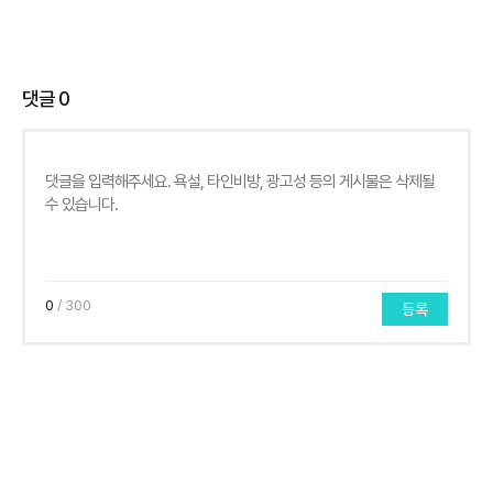
댓글
0
0
/ 300
등록