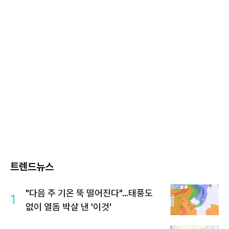
트렌드뉴스
"다음 주 기온 뚝 떨어진다"…태풍도
1
없이 열돔 박살 낸 '이것'