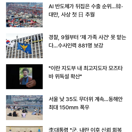
AI 반도체가 뒤집은 수출 순위…韓·
대만, 사상 첫 日 추월
경찰, 9월부터 '제 가족 사건' 못 맡는
다…수사인력 881명 보강
"이란 지도부 내 최고지도자 모즈타
바 위독설 확산"
서울 낮 35도 무더위 계속…동해안
최대 150㎜ 폭우
李대통령 "군, 내란 이후 신뢰 회복