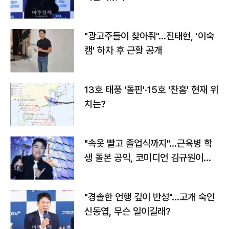
"광고주들이 찾아줘"…진태현, '이숙
캠' 하차 후 근황 공개
13호 태풍 '돌핀'·15호 '찬홈' 현재 위
치는?
"속옷 빨고 졸업식까지"…근육병 학
생 돌본 공익, 코미디언 김규원이었
다
"경솔한 언행 깊이 반성"…고개 숙인
신동엽, 무슨 일이길래?