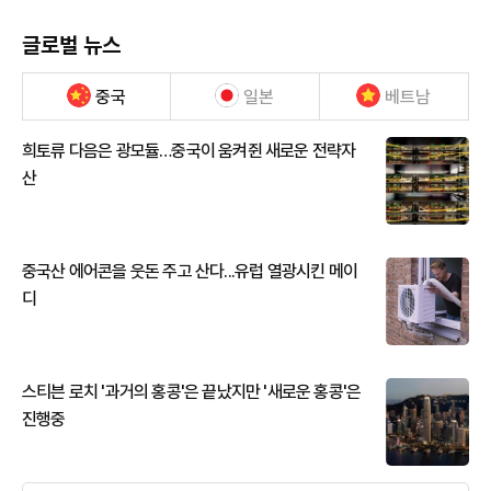
글로벌 뉴스
중국
일본
베트남
희토류 다음은 광모듈…중국이 움켜쥔 새로운 전략자
산
중국산 에어콘을 웃돈 주고 산다...유럽 열광시킨 메이
디
스티븐 로치 '과거의 홍콩'은 끝났지만 '새로운 홍콩'은
진행중