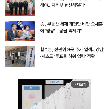
해야…지휘부 헌신해달라"
與, 부동산 세제 개편안 비판 오세훈
에 '맹공'…"공급 억제기"
합수본, 선관위 9곳 추가 압색…강남
·서초도 '투표율 허위 입력' 정황
더보기
arrow_forward_ios