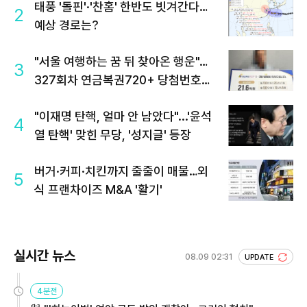
태풍 '돌핀'·'찬홈' 한반도 빗겨간다…
2
예상 경로는?
"서울 여행하는 꿈 뒤 찾아온 행운"…
3
327회차 연금복권720+ 당첨번호조
회 주목
"이재명 탄핵, 얼마 안 남았다"...'윤석
4
열 탄핵' 맞힌 무당, '성지글' 등장
버거·커피·치킨까지 줄줄이 매물…외
5
식 프랜차이즈 M&A '활기'
실시간 뉴스
08.09 02:31
UPDATE
4분전