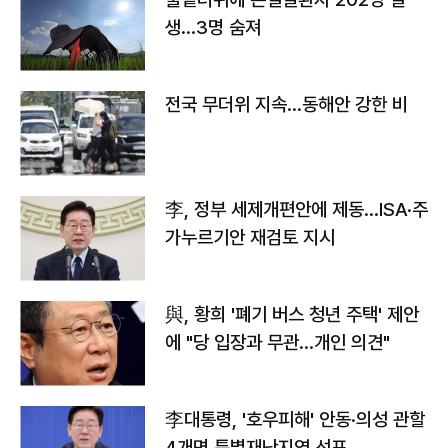
생…3명 숨져
전국 무더위 지속…동해안 강한 비
李, 정부 세제개편안에 제동…ISA·주
가누르기안 재검토 지시
與, 황희 '폐기 버스 청년 주택' 제안
에 "당 입장과 무관…개인 의견"
李대통령, '호우피해' 안동·의성 관할
4개면 특별재난지역 선포