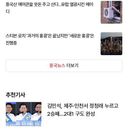
중국산 에어콘을 웃돈 주고 산다...유럽 열광시킨 메이
디
스티븐 로치 '과거의 홍콩'은 끝났지만 '새로운 홍콩'은
진행중
중국뉴스
더보기
추천기사
김민석, 제주·인천서 정청래 누르고
2승째…2대1 구도 완성