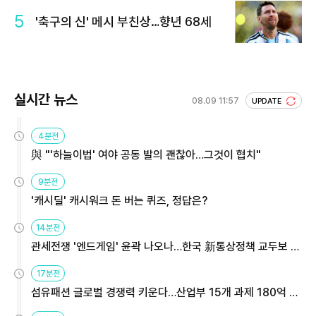
5
'축구의 신' 메시 부친상…향년 68세
실시간 뉴스
08.09 11:57
UPDATE
4분전
與 "'하늘이법' 여야 공동 발의 괜찮아…그것이 협치"
9분전
'캐시딜' 캐시워크 돈 버는 퀴즈, 정답은?
14분전
관세전쟁 '엔드게임' 윤곽 나오나…한국 新통상정책 교두보 활
용해야
17분전
섬유패션 글로벌 경쟁력 키운다…산업부 15개 과제 180억 지
원