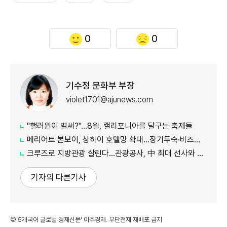
0
0
기수정 문화부 부장
violet1701@ajunews.com
"핼러윈이 벌써?"…8월, 캘리포니아를 달구는 축제들
메리어트 본보이, 상하이 호텔망 확대…장기투숙·비즈니스 수요 공략
크루즈로 지방관광 살린다…관광공사, 中 최대 선사와 맞손
기자의 다른기사
©'5개국어 글로벌 경제신문' 아주경제. 무단전재·재배포 금지