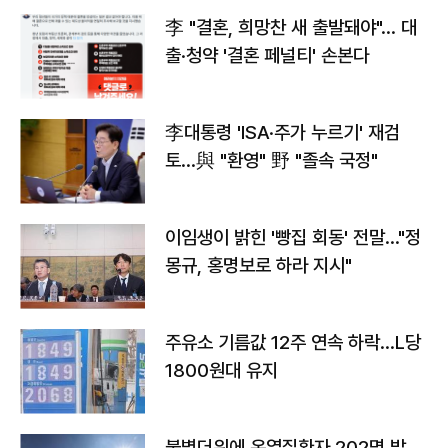
李 "결혼, 희망찬 새 출발돼야"… 대
출·청약 '결혼 페널티' 손본다
李대통령 'ISA·주가 누르기' 재검
토…與 "환영" 野 "졸속 국정"
이임생이 밝힌 '빵집 회동' 전말…"정
몽규, 홍명보로 하라 지시"
주유소 기름값 12주 연속 하락…L당
1800원대 유지
불볕더위에 온열질환자 202명 발