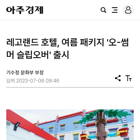
로
아
그
검
전
주
인
색
체
경
메
제
뉴
​레고랜드 호텔, 여름 패키지 '오-썸
머 슬립오버' 출시
기수정 문화부 부장
공
텍
입력 2023-07-06 09:46
유
스
트
크
기