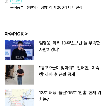
18분전
농식품부, '천원의 아침밥' 참여 200개 대학 선정
아주PICK >
임영웅, 데뷔 10주년…"난 늘 부족한
사람이었다"
"광고주들이 찾아줘"…진태현, '이숙
캠' 하차 후 근황 공개
13호 태풍 '돌핀'·15호 '찬홈' 현재 위
치는?