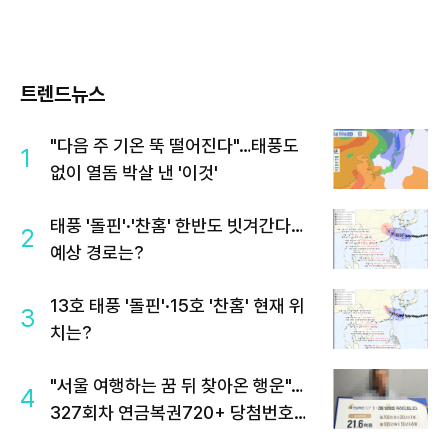
트렌드뉴스
"다음 주 기온 뚝 떨어진다"…태풍도
1
없이 열돔 박살 낸 '이것'
태풍 '돌핀'·'찬홈' 한반도 빗겨간다…
2
예상 경로는?
13호 태풍 '돌핀'·15호 '찬홈' 현재 위
3
치는?
"서울 여행하는 꿈 뒤 찾아온 행운"…
4
327회차 연금복권720+ 당첨번호조
회 주목