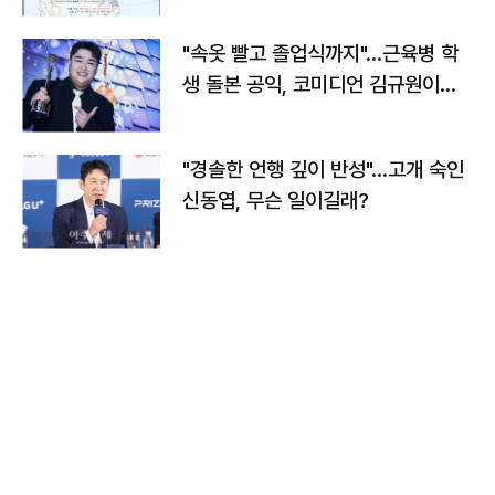
"속옷 빨고 졸업식까지"…근육병 학
생 돌본 공익, 코미디언 김규원이었
다
"경솔한 언행 깊이 반성"…고개 숙인
신동엽, 무슨 일이길래?