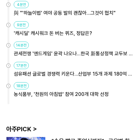
4분전
與 "'하늘이법' 여야 공동 발의 괜찮아…그것이 협치"
9분전
'캐시딜' 캐시워크 돈 버는 퀴즈, 정답은?
14분전
관세전쟁 '엔드게임' 윤곽 나오나…한국 新통상정책 교두보 활
용해야
17분전
섬유패션 글로벌 경쟁력 키운다…산업부 15개 과제 180억 지
원
18분전
농식품부, '천원의 아침밥' 참여 200개 대학 선정
아주PICK >