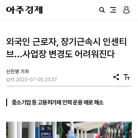
로
아
그
검
전
주
인
색
체
경
메
제
뉴
외국인 근로자, 장기근속시 인센티
브...사업장 변경도 어려워진다
신진영 기자
공
텍
입력 2023-07-05 23:37
유
스
트
크
기
중소기업 등 고용허가제 인력 운용 애로 해소