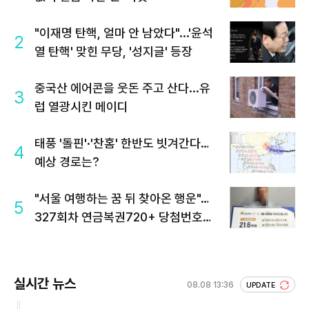
"이재명 탄핵, 얼마 안 남았다"...'윤석
2
열 탄핵' 맞힌 무당, '성지글' 등장
중국산 에어콘을 웃돈 주고 산다...유
3
럽 열광시킨 메이디
태풍 '돌핀'·'찬홈' 한반도 빗겨간다…
4
예상 경로는?
"서울 여행하는 꿈 뒤 찾아온 행운"…
5
327회차 연금복권720+ 당첨번호조
회 주목
실시간 뉴스
08.08 13:36
UPDATE