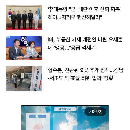
李대통령 "군, 내란 이후 신뢰 회복
해야…지휘부 헌신해달라"
與, 부동산 세제 개편안 비판 오세훈
에 '맹공'…"공급 억제기"
합수본, 선관위 9곳 추가 압색…강남
·서초도 '투표율 허위 입력' 정황
더보기
arrow_forward_ios