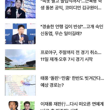
"속옷 빨고 졸업식까지"…근육병 학
생 돌본 공익, 코미디언 김규원이었
다
"경솔한 언행 깊이 반성"…고개 숙인
신동엽, 무슨 일이길래?
프로야구, 주말까지 전 경기 취소…
11일 재개·오후 7시 경기 시작
태풍 '돌핀'·'찬홈' 한반도 빗겨간다…
예상 경로는?
이재룡 재판行…다시 떠오른 연예계