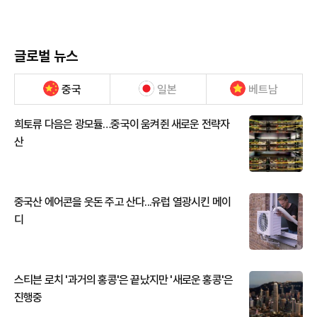
글로벌 뉴스
중국
일본
베트남
희토류 다음은 광모듈…중국이 움켜쥔 새로운 전략자
산
중국산 에어콘을 웃돈 주고 산다...유럽 열광시킨 메이
디
스티븐 로치 '과거의 홍콩'은 끝났지만 '새로운 홍콩'은
진행중