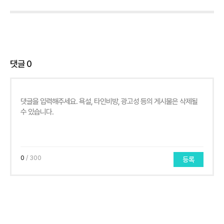
댓글
0
0
/ 300
등록