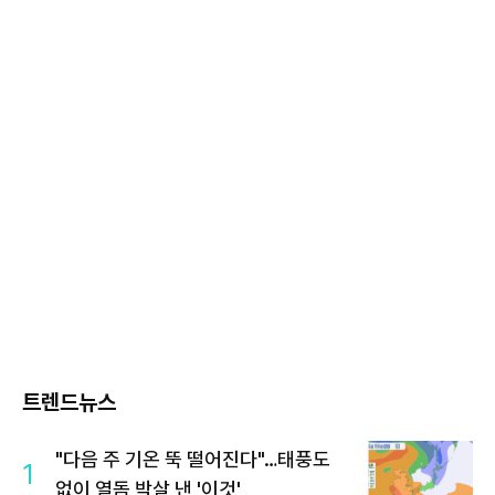
트렌드뉴스
"다음 주 기온 뚝 떨어진다"…태풍도
1
없이 열돔 박살 낸 '이것'