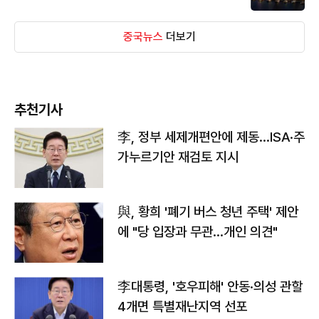
중국뉴스
더보기
추천기사
李, 정부 세제개편안에 제동…ISA·주
가누르기안 재검토 지시
與, 황희 '폐기 버스 청년 주택' 제안
에 "당 입장과 무관…개인 의견"
李대통령, '호우피해' 안동·의성 관할
4개면 특별재난지역 선포