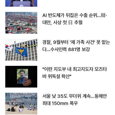
AI 반도체가 뒤집은 수출 순위…韓·
대만, 사상 첫 日 추월
경찰, 9월부터 '제 가족 사건' 못 맡는
다…수사인력 881명 보강
"이란 지도부 내 최고지도자 모즈타
바 위독설 확산"
서울 낮 35도 무더위 계속…동해안
최대 150㎜ 폭우