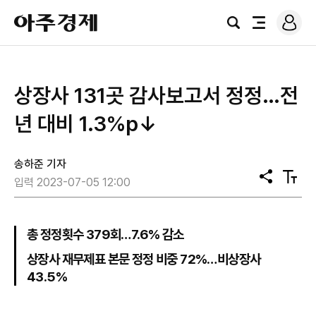
로
아
그
검
전
주
인
색
체
경
메
제
뉴
상장사 131곳 감사보고서 정정…전
년 대비 1.3%p↓
송하준 기자
공
텍
입력 2023-07-05 12:00
유
스
트
크
기
총 정정횟수 379회…7.6% 감소
상장사 재무제표 본문 정정 비중 72%…비상장사
43.5%