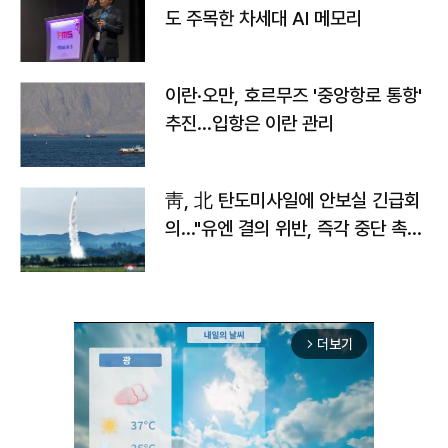
도 주목한 차세대 AI 메모리
이란·오만, 호르무즈 '중앙항로 통항'
추진…입항은 이란 관리
靑, 北 탄도미사일에 안보실 긴급회
의…"유엔 결의 위반, 즉각 중단 촉
구"
더보기
arrow_forward_ios