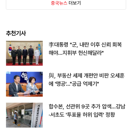
중국뉴스
더보기
추천기사
李대통령 "군, 내란 이후 신뢰 회복
해야…지휘부 헌신해달라"
與, 부동산 세제 개편안 비판 오세훈
에 '맹공'…"공급 억제기"
합수본, 선관위 9곳 추가 압색…강남
·서초도 '투표율 허위 입력' 정황