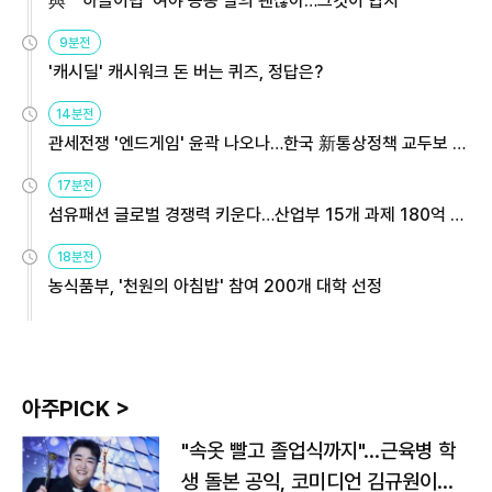
與 "'하늘이법' 여야 공동 발의 괜찮아…그것이 협치"
9분전
'캐시딜' 캐시워크 돈 버는 퀴즈, 정답은?
14분전
관세전쟁 '엔드게임' 윤곽 나오나…한국 新통상정책 교두보 활
용해야
17분전
섬유패션 글로벌 경쟁력 키운다…산업부 15개 과제 180억 지
원
18분전
농식품부, '천원의 아침밥' 참여 200개 대학 선정
아주PICK >
"속옷 빨고 졸업식까지"…근육병 학
생 돌본 공익, 코미디언 김규원이었