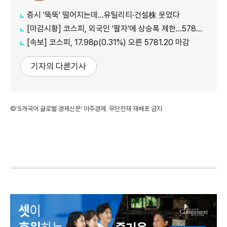
증시 '뚝뚝' 떨어지는데…유틸리티·건설株 웃었다
[마감시황] 코스피, 외국인 '팔자'에 상승폭 제한…5780선 마감
[속보] 코스피, 17.98p(0.31%) 오른 5781.20 마감
기자의 다른기사
©'5개국어 글로벌 경제신문' 아주경제. 무단전재·재배포 금지