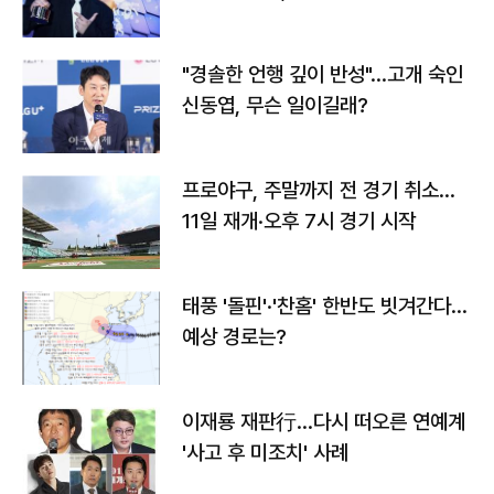
다
"경솔한 언행 깊이 반성"…고개 숙인
신동엽, 무슨 일이길래?
프로야구, 주말까지 전 경기 취소…
11일 재개·오후 7시 경기 시작
태풍 '돌핀'·'찬홈' 한반도 빗겨간다…
예상 경로는?
이재룡 재판行…다시 떠오른 연예계
'사고 후 미조치' 사례