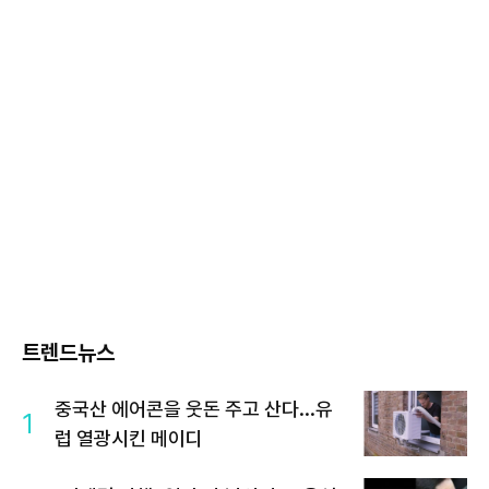
트렌드뉴스
중국산 에어콘을 웃돈 주고 산다...유
1
럽 열광시킨 메이디