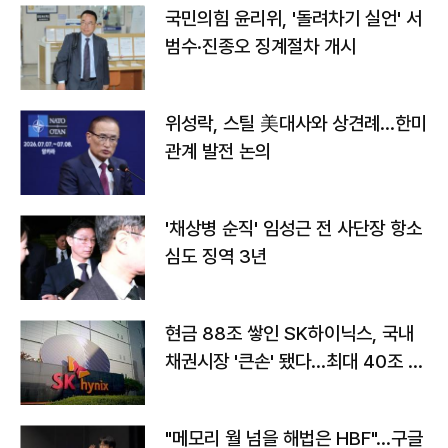
국민의힘 윤리위, '돌려차기 실언' 서
범수·진종오 징계절차 개시
위성락, 스틸 美대사와 상견례…한미
관계 발전 논의
'채상병 순직' 임성근 전 사단장 항소
심도 징역 3년
현금 88조 쌓인 SK하이닉스, 국내
채권시장 '큰손' 됐다…최대 40조 투
자
"메모리 월 넘을 해법은 HBF"…구글