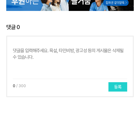
댓글
0
0
/ 300
등록