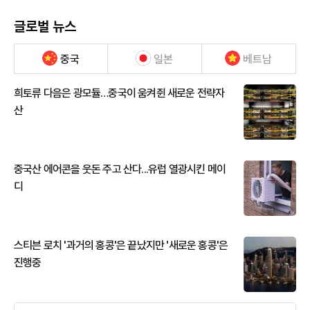
글로벌 뉴스
중국
일본
베트남
희토류 다음은 광모듈…중국이 움켜쥔 새로운 전략자
산
중국산 에어콘을 웃돈 주고 산다...유럽 열광시킨 메이
디
스티븐 로치 '과거의 홍콩'은 끝났지만 '새로운 홍콩'은
진행중