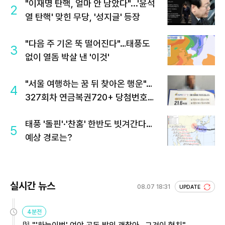
"이재명 탄핵, 얼마 안 남았다"...'윤석
2
열 탄핵' 맞힌 무당, '성지글' 등장
"다음 주 기온 뚝 떨어진다"…태풍도
3
없이 열돔 박살 낸 '이것'
"서울 여행하는 꿈 뒤 찾아온 행운"…
4
327회차 연금복권720+ 당첨번호조
회 주목
태풍 '돌핀'·'찬홈' 한반도 빗겨간다…
5
예상 경로는?
실시간 뉴스
08.07 18:31
UPDATE
4분전