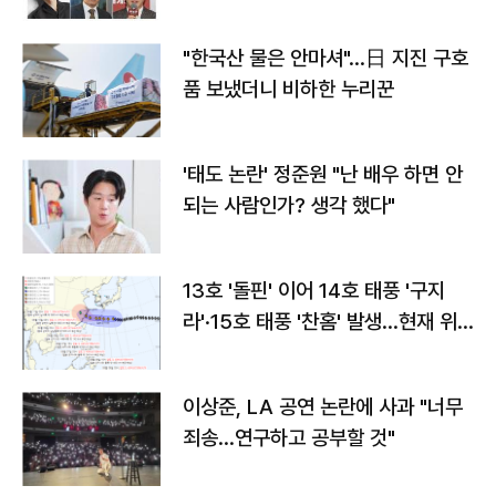
"한국산 물은 안마셔"…日 지진 구호
품 보냈더니 비하한 누리꾼
'태도 논란' 정준원 "난 배우 하면 안
되는 사람인가? 생각 했다"
13호 '돌핀' 이어 14호 태풍 '구지
라'·15호 태풍 '찬홈' 발생…현재 위
치와 이동경로는?
이상준, LA 공연 논란에 사과 "너무
죄송…연구하고 공부할 것"