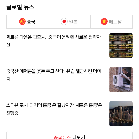
글로벌 뉴스
중국
일본
베트남
희토류 다음은 광모듈…중국이 움켜쥔 새로운 전략자
산
중국산 에어콘을 웃돈 주고 산다...유럽 열광시킨 메이
디
스티븐 로치 '과거의 홍콩'은 끝났지만 '새로운 홍콩'은
진행중
중국뉴스
더보기