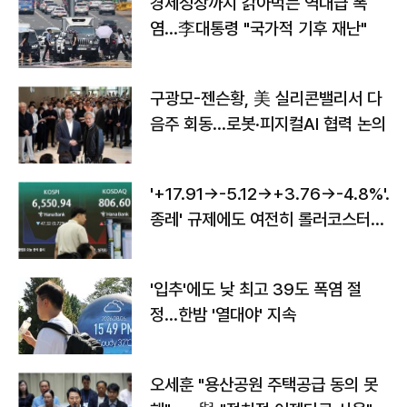
경제성장까지 갉아먹는 역대급 폭
염…李대통령 "국가적 기후 재난"
구광모-젠슨황, 美 실리콘밸리서 다
음주 회동…로봇·피지컬AI 협력 논의
'+17.91→-5.12→+3.76→-4.8%'…'
종레' 규제에도 여전히 롤러코스터
타는 코스피
'입추'에도 낮 최고 39도 폭염 절
정…한밤 '열대야' 지속
오세훈 "용산공원 주택공급 동의 못