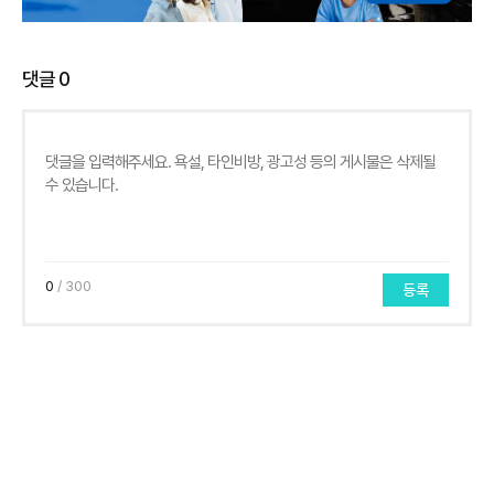
댓글
0
0
/ 300
등록