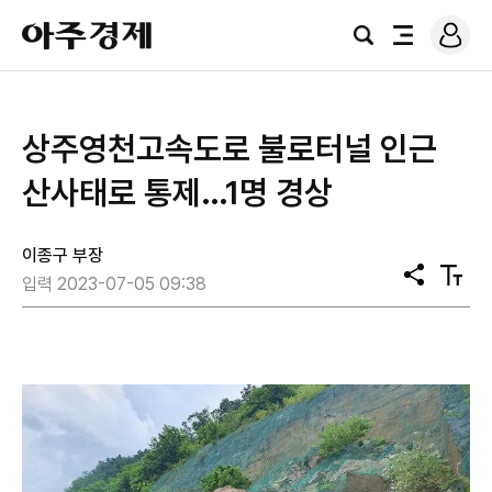
로
아
그
검
전
주
인
색
체
경
메
제
뉴
상주영천고속도로 불로터널 인근
산사태로 통제…1명 경상
이종구 부장
공
텍
입력 2023-07-05 09:38
유
스
트
크
기