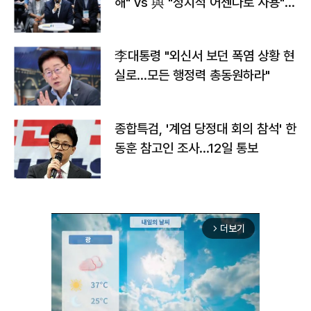
해" vs 與 "정치적 어젠다로 사용"
맞불
李대통령 "외신서 보던 폭염 상황 현
실로…모든 행정력 총동원하라"
종합특검, '계엄 당정대 회의 참석' 한
동훈 참고인 조사...12일 통보
더보기
arrow_forward_ios