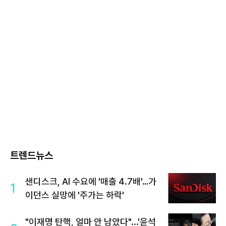
트렌드뉴스
샌디스크, AI 수요에 '매출 4.7배'…가
1
이던스 실망에 '주가는 하락'
"이재명 탄핵, 얼마 안 남았다"...'윤석