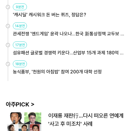
9분전
'캐시딜' 캐시워크 돈 버는 퀴즈, 정답은?
14분전
관세전쟁 '엔드게임' 윤곽 나오나…한국 新통상정책 교두보 활
용해야
17분전
섬유패션 글로벌 경쟁력 키운다…산업부 15개 과제 180억 지
원
18분전
농식품부, '천원의 아침밥' 참여 200개 대학 선정
아주PICK >
이재룡 재판行…다시 떠오른 연예계
'사고 후 미조치' 사례