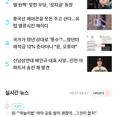
2
열 탄핵' 맞힌 무당, '성지글' 등장
중국산 에어콘을 웃돈 주고 산다...유
3
럽 열광시킨 메이디
국가가 청년 상대로 '통수'?...청년미
4
래적금 12% 준다더니 "응, 오류야"
신남성연대 배인규 대표 사망…인천 아
5
파트서 숨진 채 발견
실시간 뉴스
08.07 06:27
UPDATE
4분전
與 "'하늘이법' 여야 공동 발의 괜찮아…그것이 협치"