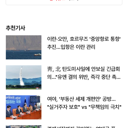
추천기사
이란·오만, 호르무즈 '중앙항로 통항'
추진…입항은 이란 관리
靑, 北 탄도미사일에 안보실 긴급회
의…"유엔 결의 위반, 즉각 중단 촉
구"
여야, '부동산 세제 개편안' 공방…
"실거주자 보호" vs "무책임의 극치"