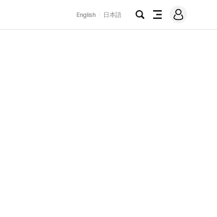
로
English
日本語
그
검
전
인
색
체
메
뉴