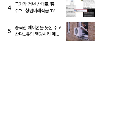
국가가 청년 상대로 '통
4
수'?...청년미래적금 12%
준다더니 "응, 오류야"
중국산 에어콘을 웃돈 주고
5
산다...유럽 열광시킨 메이
디