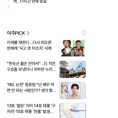
색…11시간 만에 종료
아주PICK
이재룡 재판行…다시 떠오른
연예계 '사고 후 미조치' 사례
"한국산 물은 안마셔"…日 지진
구호품 보냈더니 비하한 누리
꾼
'태도 논란' 정준원 "난 배우 하
면 안 되는 사람인가? 생각 했
다"
13호 '돌핀' 이어 14호 태풍 '구
지라'·15호 태풍 '찬홈' 발생…
현재 위치와 이동경로는?