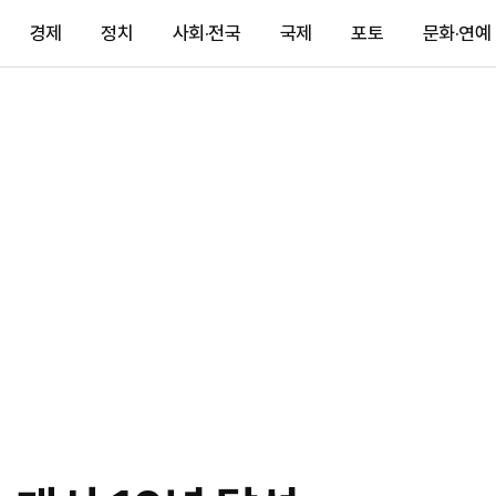
경제
정치
사회·전국
국제
포토
문화·연예