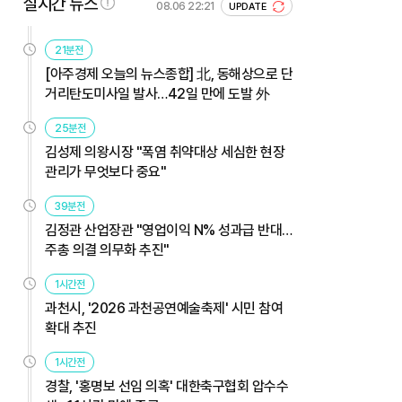
실시간 뉴스
08.06 22:21
UPDATE
21분전
[아주경제 오늘의 뉴스종합] 北, 동해상으로 단
거리탄도미사일 발사…42일 만에 도발 外
25분전
김성제 의왕시장 "폭염 취약대상 세심한 현장
관리가 무엇보다 중요"
39분전
김정관 산업장관 "영업이익 N% 성과급 반대…
주총 의결 의무화 추진"
1시간전
과천시, '2026 과천공연예술축제' 시민 참여
확대 추진
1시간전
경찰, '홍명보 선임 의혹' 대한축구협회 압수수