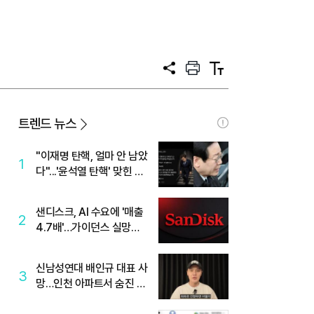
공
프
텍
유
린
스
트
트
크
기
트렌드 뉴스
"이재명 탄핵, 얼마 안 남았
1
다"...'윤석열 탄핵' 맞힌 무
당, '성지글' 등장
샌디스크, AI 수요에 '매출
2
4.7배'…가이던스 실망에
'주가는 하락'
신남성연대 배인규 대표 사
3
망…인천 아파트서 숨진 채
발견