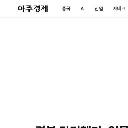
아
중국
AI
산업
재테크
주
경
제