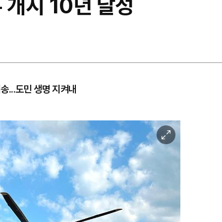
 개시 10년 달성
이송...도민 생명 지켜내
이
미
지
확
대