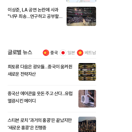
이상준, LA 공연 논란에 사과
"너무 죄송…연구하고 공부할
것"
글로벌 뉴스
중국
일본
베트남
희토류 다음은 광모듈…중국이 움켜쥔
새로운 전략자산
중국산 에어콘을 웃돈 주고 산다...유럽
열광시킨 메이디
스티븐 로치 '과거의 홍콩'은 끝났지만
'새로운 홍콩'은 진행중