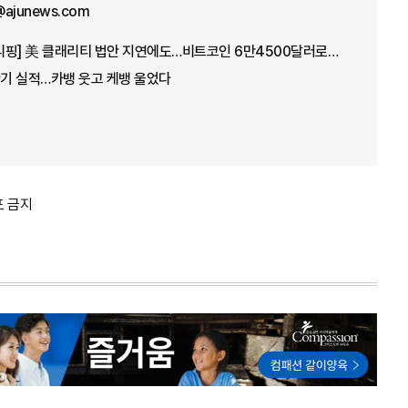
@ajunews.com
[아주경제 코이너스 브리핑] 美 클래리티 법안 지연에도…비트코인 6만4500달러로 상승
기 실적…카뱅 웃고 케뱅 울었다
포 금지