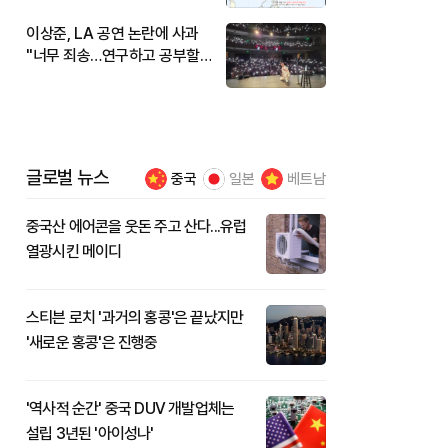
이상준, LA 공연 논란에 사과
"너무 죄송…연구하고 공부할
것"
글로벌 뉴스
중국
일본
베트남
중국산 에어콘을 웃돈 주고 산다...유럽
열광시킨 메이디
스티븐 로치 '과거의 홍콩'은 끝났지만
'새로운 홍콩'은 진행중
'역사적 순간' 중국 DUV 개발업체는
설립 3년된 '아이성나'