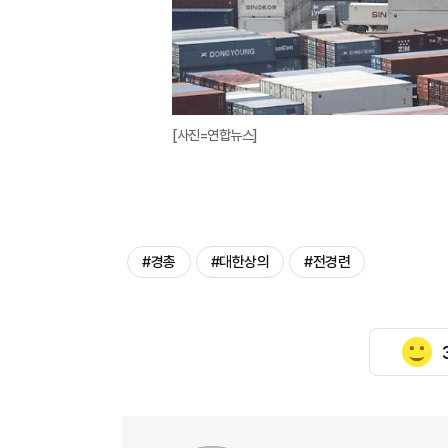
[사진=연합뉴스]
#경총
#대한상의
#전경련