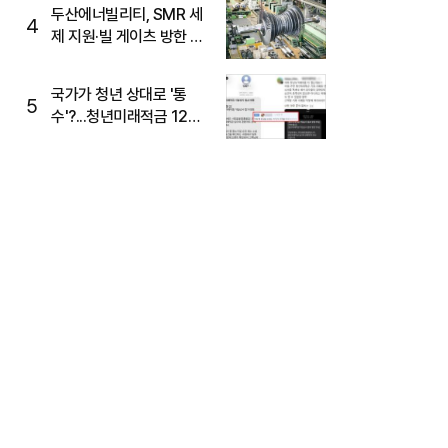
두산에너빌리티, SMR 세
4
제 지원·빌 게이츠 방한 기
대에 5%대 강세
국가가 청년 상대로 '통
5
수'?...청년미래적금 12%
준다더니 "응, 오류야"