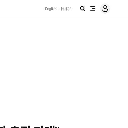
로
English
日本語
그
검
전
인
색
체
메
뉴