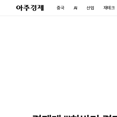
아
중국
AI
산업
재테크
주
경
제