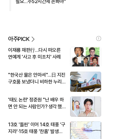
필요…주52시간제 손봐야"
아주PICK
이재룡 재판行…다시 떠오른
연예계 '사고 후 미조치' 사례
"한국산 물은 안마셔"…日 지진
구호품 보냈더니 비하한 누리
꾼
'태도 논란' 정준원 "난 배우 하
면 안 되는 사람인가? 생각 했
다"
13호 '돌핀' 이어 14호 태풍 '구
지라'·15호 태풍 '찬홈' 발생…
현재 위치와 이동경로는?