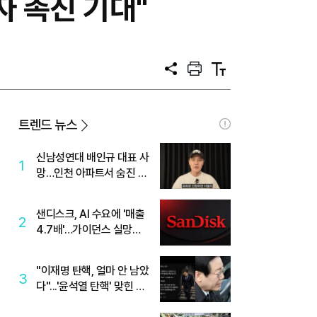
자 촉진 기대"
공
프
텍
유
린
스
트
트
크
기
트렌드 뉴스
신남성연대 배인규 대표 사
1
망…인천 아파트서 숨진 채
발견
샌디스크, AI 수요에 '매출
2
4.7배'…가이던스 실망에
'주가는 하락'
"이재명 탄핵, 얼마 안 남았
3
다"...'윤석열 탄핵' 맞힌 무
당, '성지글' 등장