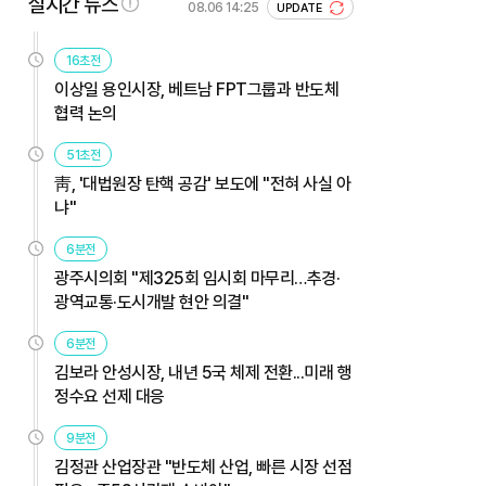
실시간 뉴스
08.06 14:25
UPDATE
16초전
이상일 용인시장, 베트남 FPT그룹과 반도체
협력 논의
51초전
靑, '대법원장 탄핵 공감' 보도에 "전혀 사실 아
냐"
6분전
광주시의회 "제325회 임시회 마무리…추경·
광역교통·도시개발 현안 의결"
6분전
김보라 안성시장, 내년 5국 체제 전환...미래 행
정수요 선제 대응
9분전
김정관 산업장관 "반도체 산업, 빠른 시장 선점