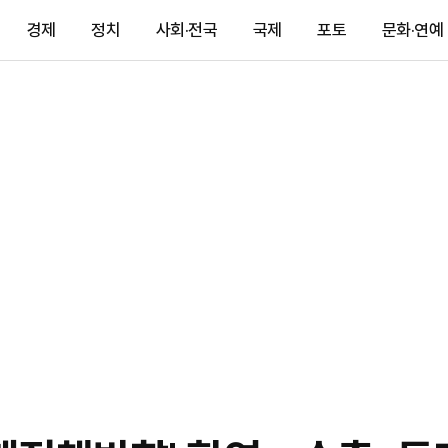
경제
정치
사회·전국
국제
포토
문화·연예