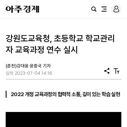
로
아
그
검
전
주
인
색
체
경
메
제
뉴
강원도교육청, 초등학교 학교관리
자 교육과정 연수 실시
(춘천)강대웅·윤중국 기자
공
텍
입력 2023-07-04 14:16
유
스
트
크
기
2022 개정 교육과정의 협력적 소통, 깊이 있는 학습 실현