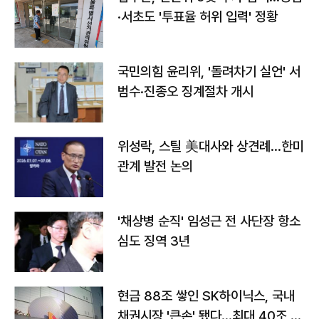
·서초도 '투표율 허위 입력' 정황
국민의힘 윤리위, '돌려차기 실언' 서
범수·진종오 징계절차 개시
위성락, 스틸 美대사와 상견례…한미
관계 발전 논의
'채상병 순직' 임성근 전 사단장 항소
심도 징역 3년
현금 88조 쌓인 SK하이닉스, 국내
채권시장 '큰손' 됐다…최대 40조 투