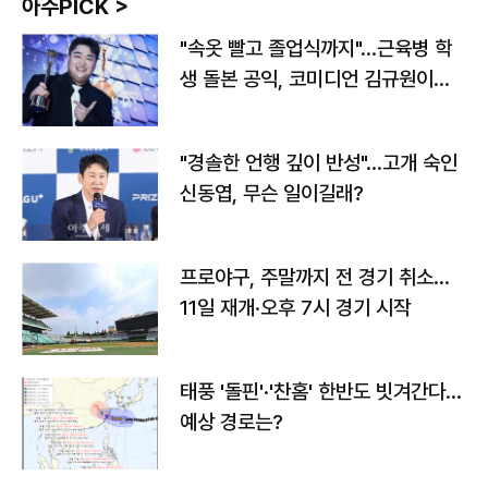
아주PICK >
"속옷 빨고 졸업식까지"…근육병 학
생 돌본 공익, 코미디언 김규원이었
다
"경솔한 언행 깊이 반성"…고개 숙인
신동엽, 무슨 일이길래?
프로야구, 주말까지 전 경기 취소…
11일 재개·오후 7시 경기 시작
태풍 '돌핀'·'찬홈' 한반도 빗겨간다…
예상 경로는?