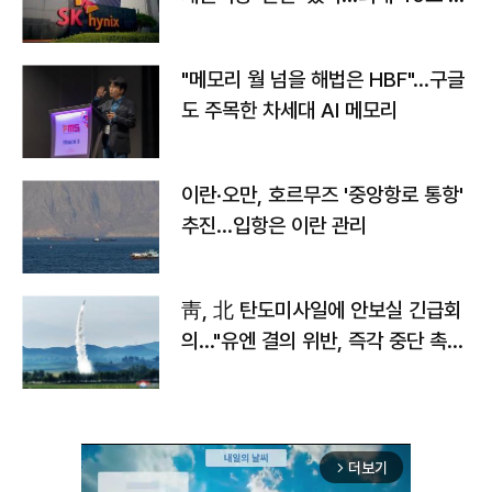
자
"메모리 월 넘을 해법은 HBF"…구글
도 주목한 차세대 AI 메모리
이란·오만, 호르무즈 '중앙항로 통항'
추진…입항은 이란 관리
靑, 北 탄도미사일에 안보실 긴급회
의…"유엔 결의 위반, 즉각 중단 촉
구"
더보기
arrow_forward_ios