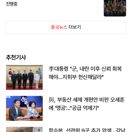
진행중
중국뉴스
더보기
추천기사
李대통령 "군, 내란 이후 신뢰 회복
해야…지휘부 헌신해달라"
與, 부동산 세제 개편안 비판 오세훈
에 '맹공'…"공급 억제기"
합수본, 선관위 9곳 추가 압색…강남