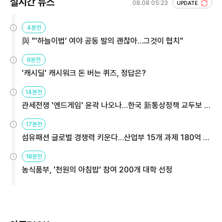
실시간 뉴스
08.08 05:23
UPDATE
4분전
與 "'하늘이법' 여야 공동 발의 괜찮아…그것이 협치"
9분전
'캐시딜' 캐시워크 돈 버는 퀴즈, 정답은?
14분전
관세전쟁 '엔드게임' 윤곽 나오나…한국 新통상정책 교두보 활
용해야
17분전
섬유패션 글로벌 경쟁력 키운다…산업부 15개 과제 180억 지
원
18분전
농식품부, '천원의 아침밥' 참여 200개 대학 선정