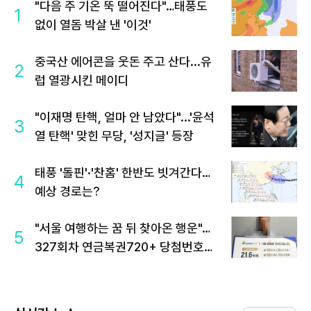
"다음 주 기온 뚝 떨어진다"…태풍도
1
없이 열돔 박살 낸 '이것'
중국산 에어콘을 웃돈 주고 산다...유
2
럽 열광시킨 메이디
"이재명 탄핵, 얼마 안 남았다"...'윤석
3
열 탄핵' 맞힌 무당, '성지글' 등장
태풍 '돌핀'·'찬홈' 한반도 빗겨간다…
4
예상 경로는?
"서울 여행하는 꿈 뒤 찾아온 행운"…
5
327회차 연금복권720+ 당첨번호조
회 주목