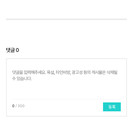
댓글
0
0
/ 300
등록