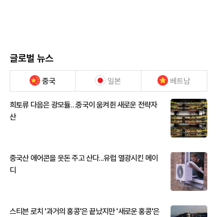
글로벌 뉴스
중국
일본
베트남
희토류 다음은 광모듈…중국이 움켜쥔 새로운 전략자
산
중국산 에어콘을 웃돈 주고 산다...유럽 열광시킨 메이
디
스티븐 로치 '과거의 홍콩'은 끝났지만 '새로운 홍콩'은