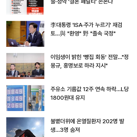
출·청약 '결혼 페널티' 손본다
李대통령 'ISA·주가 누르기' 재검
토…與 "환영" 野 "졸속 국정"
이임생이 밝힌 '빵집 회동' 전말…"정
몽규, 홍명보로 하라 지시"
주유소 기름값 12주 연속 하락…L당
1800원대 유지
불볕더위에 온열질환자 202명 발
생…3명 숨져