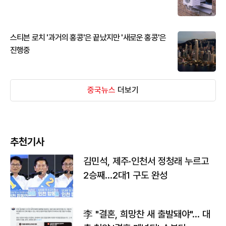
스티븐 로치 '과거의 홍콩'은 끝났지만 '새로운 홍콩'은
진행중
중국뉴스
더보기
추천기사
김민석, 제주·인천서 정청래 누르고
2승째…2대1 구도 완성
李 "결혼, 희망찬 새 출발돼야"… 대