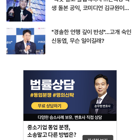
생 돌본 공익, 코미디언 김규원이었
다
"경솔한 언행 깊이 반성"…고개 숙인
신동엽, 무슨 일이길래?