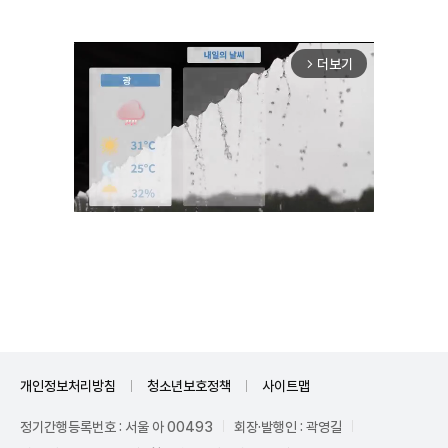
더보기
arrow_forward_ios
Unmute
개인정보처리방침
청소년보호정책
사이트맵
정기간행등록번호 : 서울 아 00493
회장·발행인 : 곽영길