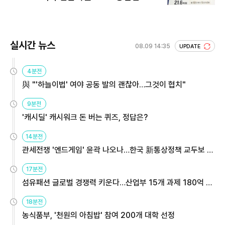
회 주목
실시간 뉴스
08.09 14:35
UPDATE
4분전
與 "'하늘이법' 여야 공동 발의 괜찮아…그것이 협치"
9분전
'캐시딜' 캐시워크 돈 버는 퀴즈, 정답은?
14분전
관세전쟁 '엔드게임' 윤곽 나오나…한국 新통상정책 교두보 활
용해야
17분전
섬유패션 글로벌 경쟁력 키운다…산업부 15개 과제 180억 지
원
18분전
농식품부, '천원의 아침밥' 참여 200개 대학 선정