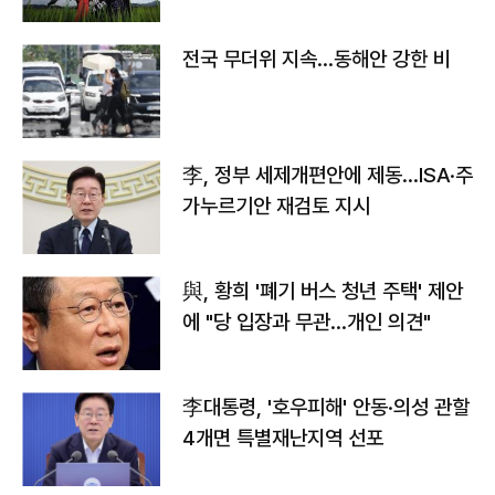
전국 무더위 지속…동해안 강한 비
李, 정부 세제개편안에 제동…ISA·주
가누르기안 재검토 지시
與, 황희 '폐기 버스 청년 주택' 제안
에 "당 입장과 무관…개인 의견"
李대통령, '호우피해' 안동·의성 관할
4개면 특별재난지역 선포