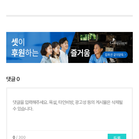
댓글
0
0
/ 300
등록