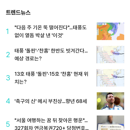
트렌드뉴스
"다음 주 기온 뚝 떨어진다"…태풍도
1
없이 열돔 박살 낸 '이것'
태풍 '돌핀'·'찬홈' 한반도 빗겨간다…
2
예상 경로는?
13호 태풍 '돌핀'·15호 '찬홈' 현재 위
3
치는?
4
'축구의 신' 메시 부친상…향년 68세
"서울 여행하는 꿈 뒤 찾아온 행운"…
5
327회차 연금복권720+ 당첨번호조