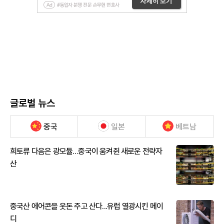
글로벌 뉴스
중국
일본
베트남
희토류 다음은 광모듈…중국이 움켜쥔 새로운 전략자
산
중국산 에어콘을 웃돈 주고 산다...유럽 열광시킨 메이
디