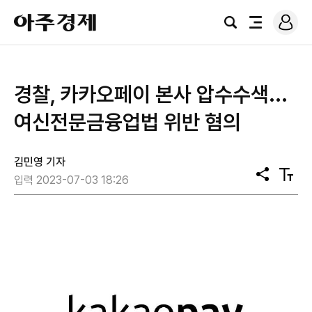
로
아
그
검
전
주
인
색
체
경
메
제
뉴
경찰, 카카오페이 본사 압수수색...
여신전문금융업법 위반 혐의
김민영 기자
공
텍
입력 2023-07-03 18:26
유
스
트
크
기