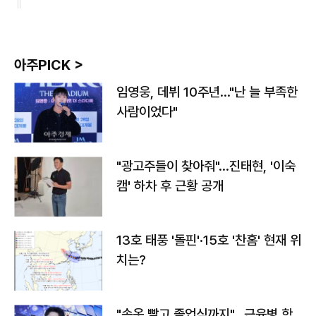
아주PICK >
임영웅, 데뷔 10주년…"난 늘 부족한
사람이었다"
"광고주들이 찾아줘"…진태현, '이숙
캠' 하차 후 근황 공개
13호 태풍 '돌핀'·15호 '찬홈' 현재 위
치는?
"속옷 빨고 졸업식까지"…근육병 학