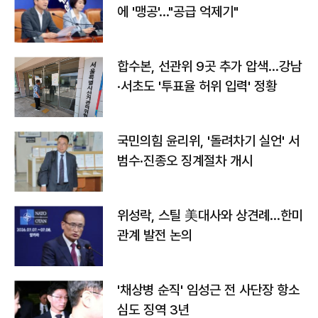
에 '맹공'…"공급 억제기"
합수본, 선관위 9곳 추가 압색…강남
·서초도 '투표율 허위 입력' 정황
국민의힘 윤리위, '돌려차기 실언' 서
범수·진종오 징계절차 개시
위성락, 스틸 美대사와 상견례…한미
관계 발전 논의
'채상병 순직' 임성근 전 사단장 항소
심도 징역 3년