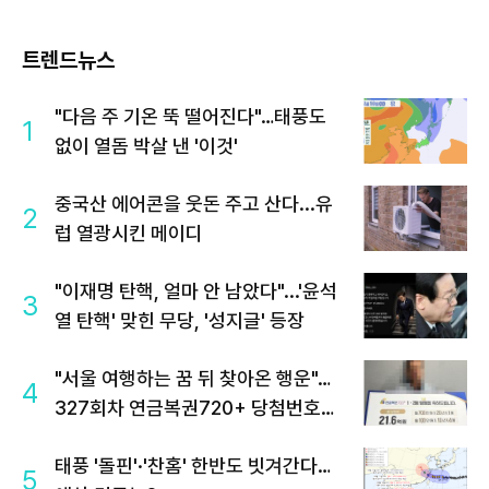
트렌드뉴스
"다음 주 기온 뚝 떨어진다"…태풍도
1
없이 열돔 박살 낸 '이것'
중국산 에어콘을 웃돈 주고 산다...유
2
럽 열광시킨 메이디
"이재명 탄핵, 얼마 안 남았다"...'윤석
3
열 탄핵' 맞힌 무당, '성지글' 등장
"서울 여행하는 꿈 뒤 찾아온 행운"…
4
327회차 연금복권720+ 당첨번호조
회 주목
태풍 '돌핀'·'찬홈' 한반도 빗겨간다…
5