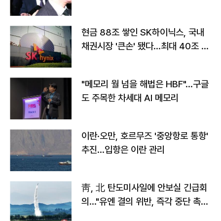
현금 88조 쌓인 SK하이닉스, 국내
채권시장 '큰손' 됐다…최대 40조 투
자
"메모리 월 넘을 해법은 HBF"…구글
도 주목한 차세대 AI 메모리
이란·오만, 호르무즈 '중앙항로 통항'
추진…입항은 이란 관리
靑, 北 탄도미사일에 안보실 긴급회
의…"유엔 결의 위반, 즉각 중단 촉
구"