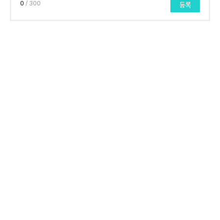
0
/ 300
등록