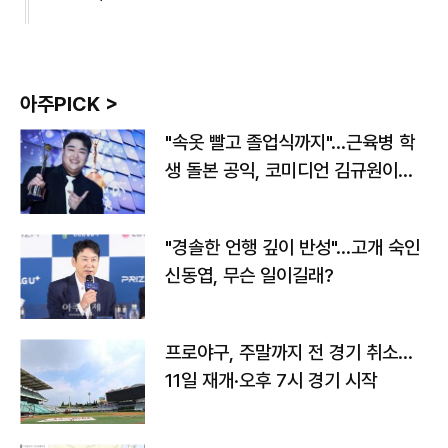
아주PICK >
"속옷 빨고 졸업식까지"…근육병 학
생 돌본 공익, 코미디언 김규원이었
다
"경솔한 언행 깊이 반성"…고개 숙인
신동엽, 무슨 일이길래?
프로야구, 주말까지 전 경기 취소…
11일 재개·오후 7시 경기 시작