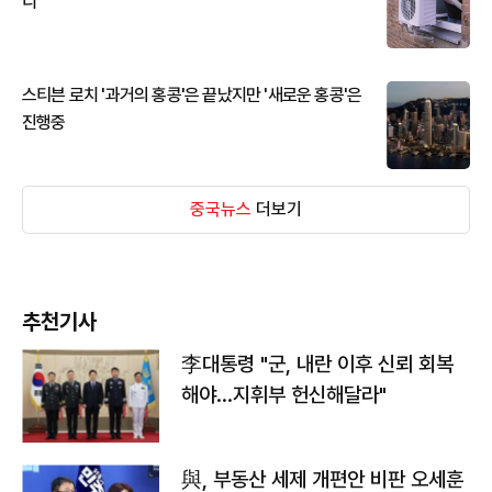
디
스티븐 로치 '과거의 홍콩'은 끝났지만 '새로운 홍콩'은
진행중
중국뉴스
더보기
추천기사
李대통령 "군, 내란 이후 신뢰 회복
해야…지휘부 헌신해달라"
與, 부동산 세제 개편안 비판 오세훈