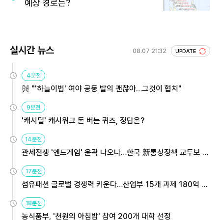
예상 경로는?
실시간 뉴스
08.07 21:32
UPDATE
4분전
與 "'하늘이법' 여야 공동 발의 괜찮아…그것이 협치"
9분전
'캐시딜' 캐시워크 돈 버는 퀴즈, 정답은?
14분전
관세전쟁 '엔드게임' 윤곽 나오나…한국 新통상정책 교두보 활
용해야
17분전
섬유패션 글로벌 경쟁력 키운다…산업부 15개 과제 180억 지
원
18분전
농식품부, '천원의 아침밥' 참여 200개 대학 선정