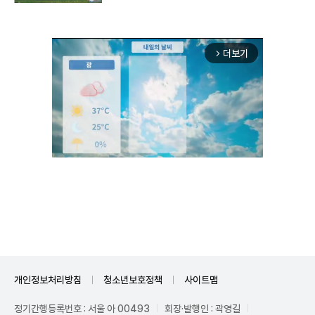
더보기
arrow_forward_ios
Unmute
개인정보처리방침
청소년보호정책
사이트맵
정기간행등록번호 : 서울 아 00493
회장·발행인 : 곽영길