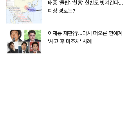
태풍 '돌핀'·'찬홈' 한반도 빗겨간다…
예상 경로는?
이재룡 재판行…다시 떠오른 연예계
'사고 후 미조치' 사례