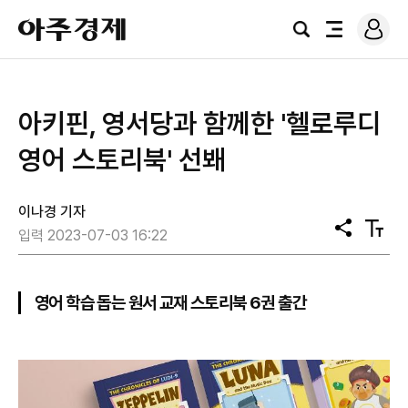
로
아
그
검
전
주
인
색
체
경
메
제
뉴
아키핀, 영서당과 함께한 '헬로루디
영어 스토리북' 선봬
이나경 기자
공
텍
입력 2023-07-03 16:22
유
스
트
크
기
영어 학습 돕는 원서 교재 스토리북 6권 출간